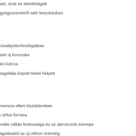
fontossága és az abroncsok szerepe
új otthon öröméig
e
 a jövőt Magyarországgal
megértés
en
dély?
etés