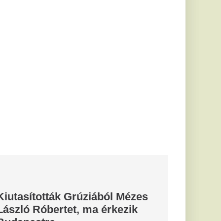
2 százalékra
ió
tlagosan 1,2
 egy évvel
t pedig 0,1
em is
de
szek” –
Majka
zélt legfrissebb
ek ellenére is
pénteki koncertjét.
leit kidobva
ttől a
ki elolvad
 a csinos DJ.