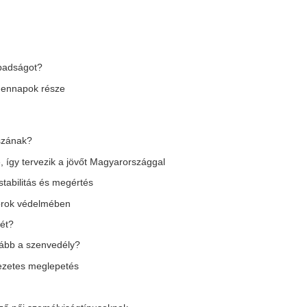
yiségtípusoknak
ára sem sikerült betiltani a kállói
ettudatosság?
|
17 |
18 |
19 |
20 |
következő »
ngyenes fürdőzés helyieknek:
Kiutasították Grú
osszabbításra és rossz
László Róbertet, 
apasztalatra is akad példa
Budapestre
rendkívüli hőség miatt több fürdő is ingyenes
A Magyar Hangot is tudósító 
gy jelképes árú délutáni fürdőzést biztosított a
hajnalban rendőri kísérettel vi
lyi lakosoknak, és van, ahol...
és tették fel egy Belgrádba...