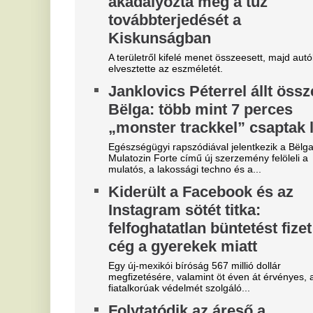
"Hol a csapatunk?" -
M
Szétverték a felvidéki
j
magyarok büszkeségét, óriási
f
a felháborodás
A 
dac
D
Azonnal örömünnep tört ki
s
Liverpoolban, változik a
K
Bajnokok Ligája szabályzata
A 
já
Olyan szabályról van szó, amely korábban ár
durván sújtotta Szoboszlai Dominik csapatát a
K
Bajnokok Ligájában.
m
Megveszi az FC Barcelona a
g
világ egyik legjobb játékosát
m
Mit szólnak ehhez Madridban?
Ka