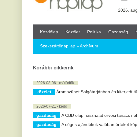
Kezdőlap
Közélet
Politika
Gazdaság
Kultúra
Bul
Szekszárdinapilap
» Archívum
Korábbi cikkeink
2026-08-06 - csütörtök
közélet
Áramszünet Salgótarjánban és kiterjedt tűzesetek a hő
2026-07-21 - kedd
gazdaság
A CBD olaj: használat orvosi tanács nélkül?
gazdaság
A céges ajándékok valóban értéket képviselhetnek?
2026-07-17 - péntek
gazdaság
Mennyibe kerül a műfű? Kényelmes megoldás a mod
gazdaság
Hogyan tisztítsd a kapukat megfelelően?
gazdaság
A csillagjegyed elárulja, miért alszol rosszul
gazdaság
Modern megoldás a kopaszodás ellen: hajtetoválás 
gazdaság
Szerelmi jóslás: bölcs útmutató a szív útvesztőjében