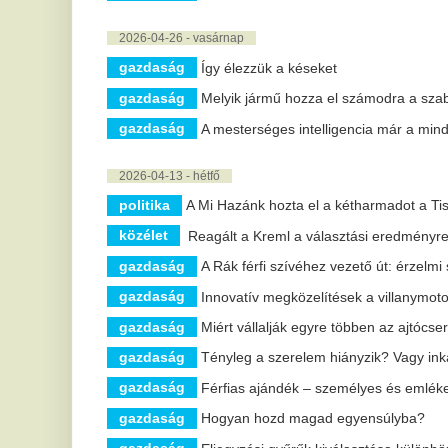
gazdaság
Eljegyzési gyűrűk kiválasztása különböző női személ
2026-03-27 - péntek
politika
Győzött a Mi Hazánk a Kúrián: még Sztojka Attila nyomás
tüntetést
gazdaság
A nyomdaipar fenntartható jövője: mit hoz a környez
gazdaság
Az egészséges fogyás titkai: egyensúly és kitartás
gazdaság
Milyen lábast válasszunk a konyhánkba?
gazdaság
Hogyan készüljünk a plazmaadásra?
1 |
2 |
3 |
4 |
5 |
6 |
7 |
8 |
9 |
10 |
11 |
12 |
13 |
14 |
15 |
16 
Füstmérgezést kapott az
I
erdész, aki egyedül
h
akadályozta meg a tűz
t
továbbterjedését a
A 
va
Kiskunságban
he
A területről kifelé menet összeesett, majd autóban