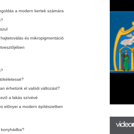
 valódi változást?
zívévé
odern építészetben
F
m
alapvető változásokon ment keresztül
H
P
l
k
k
H
új
ta
?
az
k
er
rá
Ho