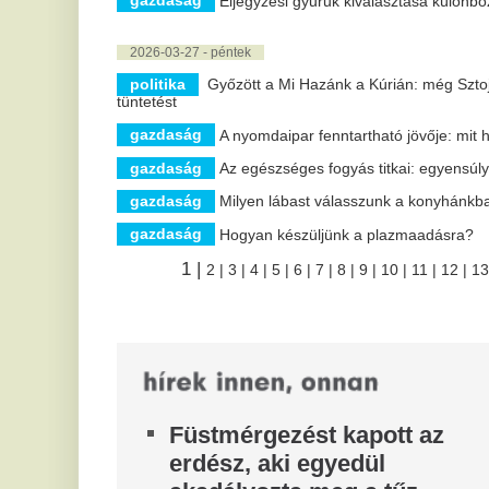
R
elvesztette az eszméletét.
a
Janklovics Péterrel állt össze a
t
Bëlga: több mint 7 perces
A 
„monster trackkel” csaptak le
és
go
Egészségügyi rapszódiával jelentkezik a Bëlga! A
Mulatozin Forte című új szerzemény felöleli a
K
mulatós, a lakossági techno és a...
t
Kiderült a Facebook és az
f
Instagram sötét titka:
Az
felfoghatatlan büntetést fizet a
te
cég a gyerekek miatt
er
A
Egy új-mexikói bíróság 567 millió dollár
megfizetésére, valamint öt éven át érvényes, a
f
fiatalkorúak védelmét szolgáló...
A 
Folytatódik az áreső a
hő
benzinkutakon
A nagykereskedelmi árakkal párhuzamosan a
fogyasztói árak is várhatóan tovább csökkennek.
Az autópályák mellett viszont még mindig...