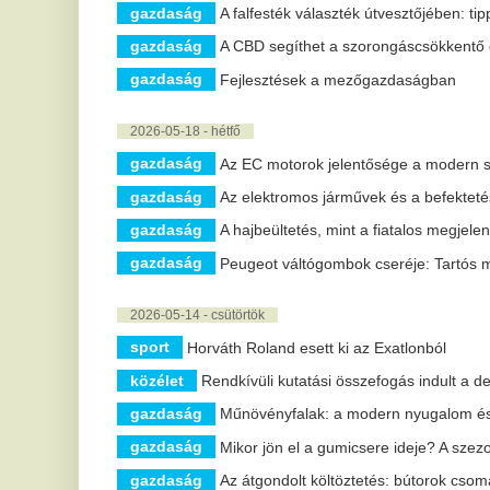
gazdaság
Műnövényfalak: a modern nyugalom és stílus forrása
gazdaság
Mikor jön el a gumicsere ideje? A szezonális váltás 
gazdaság
Az átgondolt költöztetés: bútorok csomagolásától az 
2026-04-26 - vasárnap
gazdaság
Így élezzük a késeket
gazdaság
Melyik jármű hozza el számodra a szabadságot?
gazdaság
A mesterséges intelligencia már a mindennapok rész
2026-04-13 - hétfő
politika
A Mi Hazánk hozta el a kétharmadot a Tiszának?
közélet
Reagált a Kreml a választási eredményre, így tervezik
gazdaság
A Rák férfi szívéhez vezető út: érzelmi stabilitás és 
gazdaság
Innovatív megközelítések a villanymotorok védelméb
gazdaság
Miért vállalják egyre többen az ajtócserét?
gazdaság
Tényleg a szerelem hiányzik? Vagy inkább a szenve
gazdaság
Férfias ajándék – személyes és emlékezetes meglep
gazdaság
Hogyan hozd magad egyensúlyba?