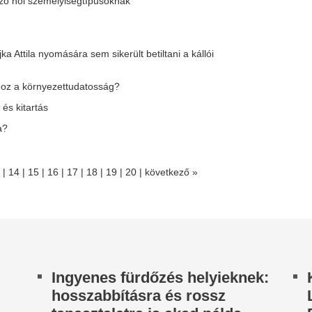
ejtett porfogók a lakásban,
KSH: júliusban 1,
mik miatt sűrűbben kell
csökkent az inflác
akarítanod
Júliusban a fogyasztói árak á
százalékkal haladták meg az
por sok esetben egyszerűen olyan útvonalakon
korábbiakat, júniushoz képes
 felületeken gyűlik vissza, amelyekre nem is
százalékkal...
ndolunk takarítás közben.
„Képzeljétek, eng
iadták a figyelmeztetést –
megfenyegettek, 
öbb helyen zivatar, jégeső és
csakazértis ott le
elhőszakadás is jöhet
Dopeman reagált 
 éjszakai óráktól kezdve egyre nagyobb
visszalépésére
rületen élénkült meg, több helyen pedig meg is
ősödött az északnyugatira, illetve...
A halálos fenyegetésekről bes
videójában Dopeman, aki enn
z ország nyugati vége jó 10
kijelentette: nem mondja le a 
okkal hűvősebb a keletinél
Metzker Viki a keb
hidegfrontnak hála szép szivárványos lett a
whiskey kólázik, e
térkép.
látványtól minden
Még horgászbotot is ragadott