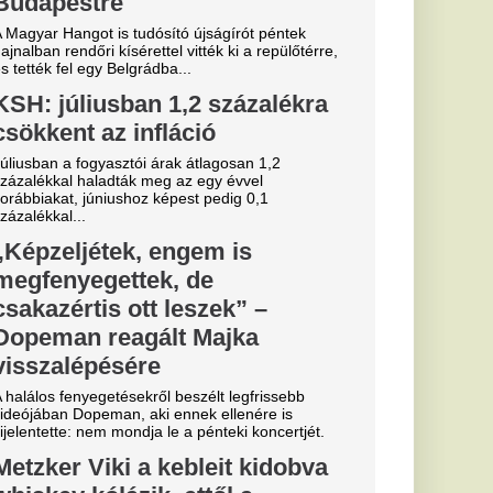
ekord: a Real
e története
ását
lentett be a Real
alosan is megszerezte
től.
essi letépte
e a VAR közbeszólt.
 eldőlt
vője a Real
.
áros, újabb