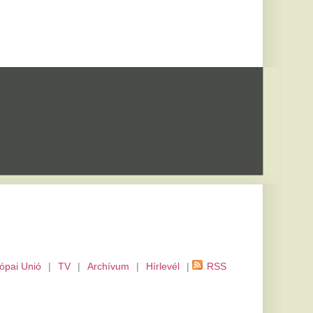
m
|
Hírlevél
|
RSS