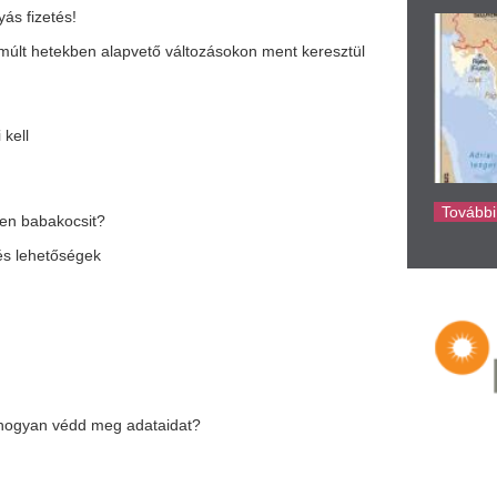
ke
 meg adataidat?
lehetőségek
l való leszokásban
ológiában
ka
 belső helyett
i küzdelemben