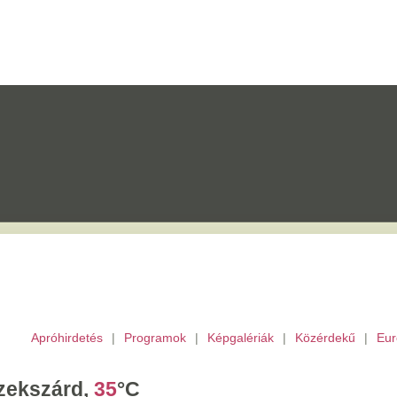
etés
|
Programok
|
Képgalériák
|
Közérdekű
|
Európai Unió
|
TV
|
Archívu
d,
35
°C
tek,
Ibolya