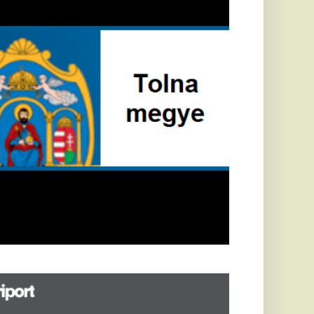
öldrengés rázta
eg
orvátországot,
écsett is érezni
ehetett, anyagi
árok is
eletkeztek
orvátországban
abb földrengés volt
pasztalható, az MTI
t írja: ezúttal 6,3-es
ősségű földrengés
zta meg
rvátországot