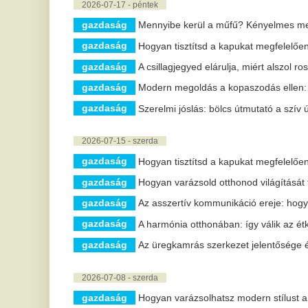
2026-07-15 - szerda
gazdaság
Hogyan tisztítsd a kapukat megfelelően?
gazdaság
Hogyan varázsold otthonod világítását tökéletessé?
gazdaság
Az asszertív kommunikáció ereje: hogyan érhetünk el
gazdaság
A harmónia otthonában: így válik az étkező a lakás s
gazdaság
Az üregkamrás szerkezet jelentősége és előnyei a m
2026-07-08 - szerda
gazdaság
Hogyan varázsolhatsz modern stílust a konyhádba?
gazdaság
Újból több helyen nem működött a kártyás fizetés!
közélet
Mathias Corvinus Collegium (MCC) az elmúlt hetekben 
2026-07-06 - hétfő
gazdaság
Minden, amit a konténertárolásról tudni kell
2026-07-01 - szerda
gazdaság
Mi teszi különlegessé a három az egyben babakocsit
gazdaság
A sportfogadás művészete: stratégiák és lehetősége