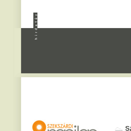
Apróhird
Szekszár
2026. augusztus 7, pén