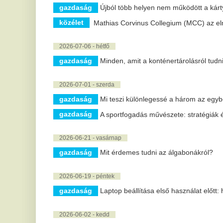
2026-06-21 - vasárnap
gazdaság
Mit érdemes tudni az álgabonákról?
2026-06-19 - péntek
gazdaság
Laptop beállítása első használat előtt: hogyan védd
2026-06-02 - kedd
gazdaság
A falfesték választék útvesztőjében: tippek, árak és 
gazdaság
A CBD segíthet a szorongáscsökkentő gyógyszerekrő
gazdaság
Fejlesztések a mezőgazdaságban
2026-05-18 - hétfő
gazdaság
Az EC motorok jelentősége a modern szivattyútechn
gazdaság
Az elektromos járművek és a befektetések új korsza
gazdaság
A hajbeültetés, mint a fiatalos megjelenés kulcsa
gazdaság
Peugeot váltógombok cseréje: Tartós megoldás kopott
2026-05-14 - csütörtök
sport
Horváth Roland esett ki az Exatlonból
közélet
Rendkívüli kutatási összefogás indult a demencia ellen