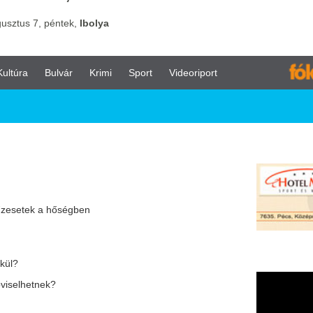
vár
Krimi
Sport
Videoriport
ségben
ern kertek számára
és mikropigmentáció