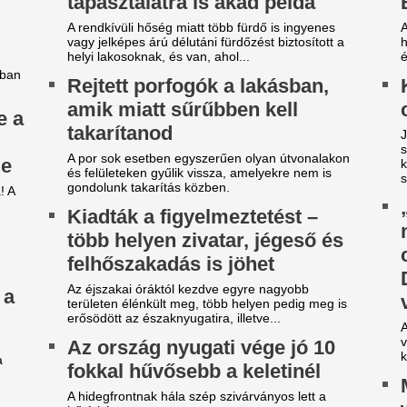
obilja miatt verték agyon
140 millió eurós r
árdakövekkel a 27 éves
Madrid bejelentett
utballistát
legdrágább igazol
sportolót az otthona előtt ütötték eszméletlenre.
Rekordösszegű átigazolást je
Madrid: a királyi gárda hivat
zsudzsákék nagy pofonba
Yan Diomandét az RB Leipzig
zaladtak bele a
A 39 éves Lionel M
onferencialigában
láncát
DVSC mellett az ETO is kikapott a csütörtöki
Pintér Dániel is beköszönt, d
téknapon.
Nincs több kérdés,
arnyújtásnyira a
Vinícius Junior jö
egállapodás: José Mourinho
Madridnál.
yőzte meg a Real csillagát a
Ahogyan azt sejteni lehetett..
aradásról!
Tárgyal a Ferencv
rnyújtásnyira került Vinícius Júnior