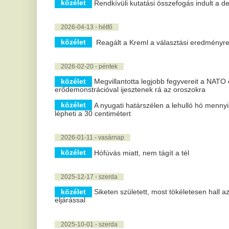
közélet
A nyugati határszélen a lehulló hó mennyisége helyenkén
lépheti a 30 centimétert
2026-01-11 - vasárnap
közélet
Hófúvás miatt, nem tágít a tél
2025-12-17 - szerda
közélet
Siketen született, most tökéletesen hall az 5 éves kislá
eljárással
2025-10-01 - szerda
közélet
Polgár Judit hat táblán mérkőzött meg a világ különböző
2025-08-29 - péntek
közélet
2,5 millió forintot kaphatnak a legjobb magyar pedagógu
jelöléseket
2025-07-10 - csütörtök
közélet
Elkeserítő a kórházi dolgozók egészségi állapota
2025-05-04 - vasárnap
közélet
Fizetett álomakadémia influenszereknek – ezt kínálja 