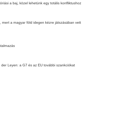
m és a kézilabda
oznak a dékánok
ősök terén, mutatjuk, hogy számolták ki