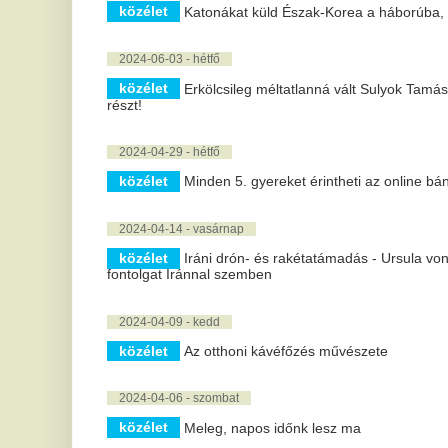
2024-03-27 - szerda
közélet
Húsvét - MÁV: érdemes időben megtervezni az utazást
2024-03-15 - péntek
közélet
Mi történt 1848. március 15-én?
2024-03-08 - péntek
közélet
Mocsai Lajos: életem három pillére a család, az egyete
2024-03-07 - csütörtök
közélet
Jönnek a gyógyszerész nélküli gyógyszertárak – tiltak
2024-03-03 - vasárnap
közélet
Változóan felhős idő várható, lehűléssel a jövő héten
2024-02-22 - csütörtök
közélet
Sulyok Tamást jelöli köztársasági elnöknek a Fidesz
2024-02-19 - hétfő
közélet
150 ezernél is többen lehettek a pénteki tüntetésen a H