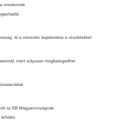
el lehetünk egy totális konfliktushoz
r föld idegen kézre játszásában vett
 G7 és az EU további szankciókat