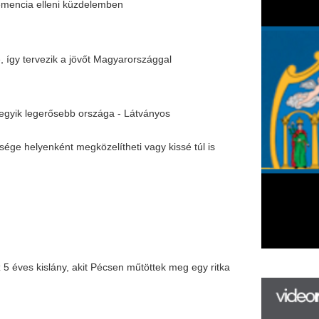
t megközelítheti vagy kissé túl is
ny, akit Pécsen műtöttek meg egy ritka
F
 pontjairól bejelentkező csapatokkal
m
H
P
l
sok – Október 13-ig kell leadni le a
k
k
H
új
ta
az
er
rá
Ho
most Dubaj