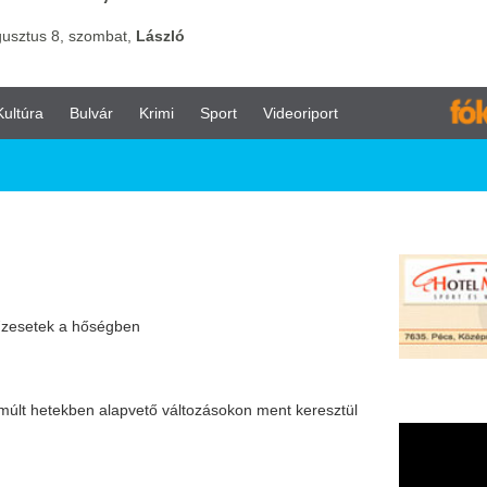
vár
Krimi
Sport
Videoriport
ségben
alapvető változásokon ment keresztül
i küzdelemben
 a jövőt Magyarországgal
ebb országa - Látványos