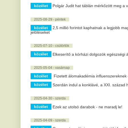
közélet
Szerdán indul a konklávé, a XXI. század harmadik pápa
2025-04-30 - szerda
közélet
Ezek az utolsó darabok - ne maradj le!
2025-04-09 - szerda
közélet
Orvosmeteorológia: ez a csütörtöki fronthatás alaposan á
2025-02-19 - szerda
közélet
Rossz eredmények a magyar egészségügy és oktatás he
2024-11-03 - vasárnap
közélet
Érkezik az igazi hideg ősz: reggeli mínuszokkal rajtol e
2024-10-23 - szerda
közélet
Sulyok Tamás: ma egy szuverén és független Magyaror
2024-09-17 - kedd
közélet
Már általános iskolában bevezetnék a drónképzést
2024-09-09 - hétfő