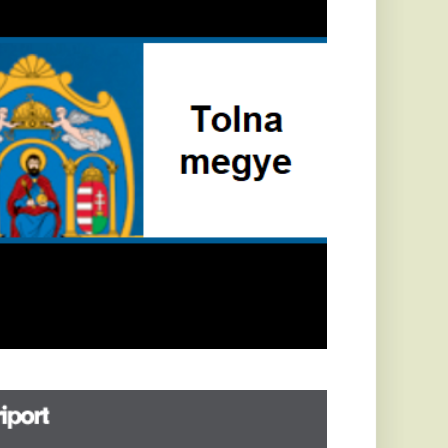
öldrengés rázta
eg
orvátországot,
écsett is érezni
ehetett, anyagi
árok is
eletkeztek
orvátországban
abb földrengés volt
pasztalható, az MTI
t írja: ezúttal 6,3-es
ősségű földrengés
zta meg
rvátországot