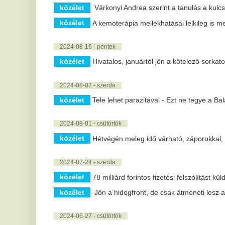
közélet
Katonákat küld Észak-Korea a háborúba, óriási a baj, köz
2024-06-03 - hétfő
közélet
Erkölcsileg méltatlanná vált Sulyok Tamás, mert a magya
részt!
2024-04-29 - hétfő
közélet
Minden 5. gyereket érintheti az online bántalmazás
2024-04-14 - vasárnap
közélet
Iráni drón- és rakétatámadás - Ursula von der Leyen: a
fontolgat Iránnal szemben
2024-04-09 - kedd
közélet
Az otthoni kávéfőzés művészete
2024-04-06 - szombat
közélet
Meleg, napos időnk lesz ma
2024-03-29 - péntek
közélet
Mi történt Nagypénteken