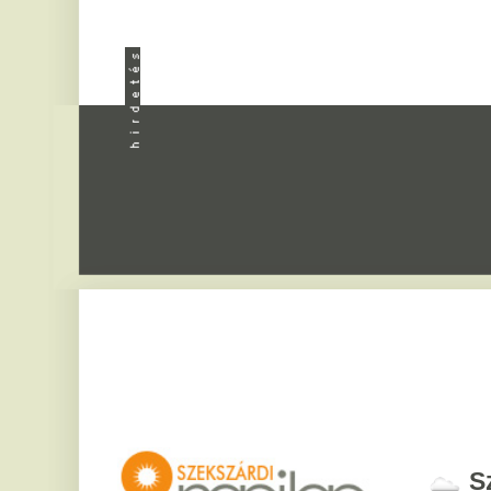
Apróhird
Szekszár
2026. augusztus 8, sz