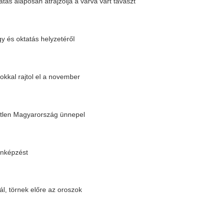
re az oroszok
iniszter bejelentése a részletekkel
rt súlyosan megbetegedhet
Magyarországnak