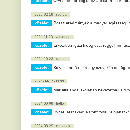
közélet
Rybar: átszakadt a frontvonal Kupjanszknál, törnek elő
2024-08-29 - csütörtök
közélet
Várkonyi Andrea szerint a tanulás a kulcsa mindennek
közélet
A kemoterápia mellékhatásai lelkileg is megterhelők
2024-08-16 - péntek
közélet
Hivatalos, januártól jön a kötelező sorkatonaság: itt a m
2024-08-07 - szerda
közélet
Tele lehet parazitával - Ezt ne tegye a Balatonnál, me
2024-08-01 - csütörtök
közélet
Hétvégén meleg idő várható, záporokkal, zivatarokkal
2024-07-24 - szerda
közélet
78 milliárd forintos fizetési felszólítást küldött az EB 
közélet
Jön a hidegfront, de csak átmeneti lesz a lehűlés
2024-06-27 - csütörtök