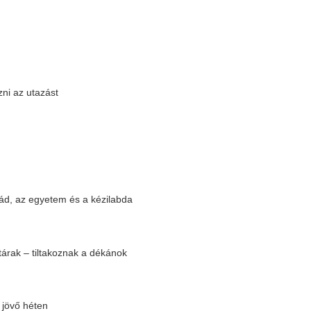
 Diéta Fontossága
leti meg
ól számolt be az orosz védelmi
i rendszer
ogramról és az űrbiztonságról