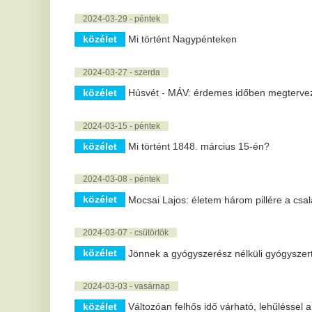
2024-02-16 - péntek
közélet
Öngyilkos lett Jakab Ferenc pécsi virológus
2024-02-12 - hétfő
közélet
Elhunyt Belénessy Csaba
közélet
Lemondott Novák Katalin
2024-02-08 - csütörtök
közélet
A kegyelem Magyarországon
közélet
A Cukorbetegek Egészséges Életmódja: Az Egészséges
2024-02-06 - kedd
közélet
Kocsis Máté: a kegyelmezési jog kizárólag az államfőt il
közélet
Ukrajnai háború - Három frontszakaszon előrenyomulásr
minisztérium
2024-02-05 - hétfő
közélet
Varga-Bajusz Veronika: megújult a felsőoktatási felvétel
2024-02-01 - csütörtök
közélet
Orosz-kínai konzultációk az amerikai katonabiológiai pr