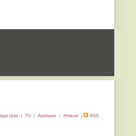
m
|
Hírlevél
|
RSS