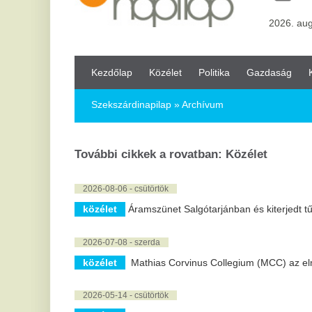
Kezdőlap
Közélet
Politika
Gazdaság
Kultúra
Bul
Szekszárdinapilap
» Archívum
További cikkek a rovatban: Közélet
2026-08-06 - csütörtök
közélet
Áramszünet Salgótarjánban és kiterjedt tűzesetek a hő
2026-07-08 - szerda
közélet
Mathias Corvinus Collegium (MCC) az elmúlt hetekben 
2026-05-14 - csütörtök
közélet
Rendkívüli kutatási összefogás indult a demencia ellen
2026-04-13 - hétfő
közélet
Reagált a Kreml a választási eredményre, így tervezik
2026-02-20 - péntek
közélet
Megvillantotta legjobb fegyvereit a NATO egyik legerős
erődemonstrációval ijesztenek rá az oroszokra