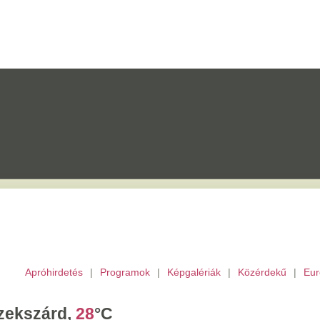
etés
|
Programok
|
Képgalériák
|
Közérdekű
|
Európai Unió
|
TV
|
Archívu
d,
28
°C
ombat,
László