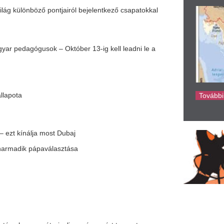
ke
választása
trajzolja a várva várt tavaszt
lyzetéről
l a november
szág ünnepel