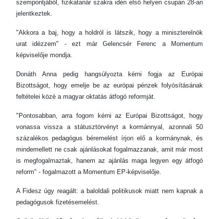
szempontjából, fizikatanár szakra idén első helyen csupán 28-an
jelentkeztek.
"Akkora a baj, hogy a holdról is látszik, hogy a miniszterelnök
urat idézzem" - ezt már Gelencsér Ferenc a Momentum
képviselője mondja.
Donáth Anna pedig hangsúlyozta kérni fogja az Európai
Bizottságot, hogy emelje be az európai pénzek folyósításának
feltételei közé a magyar oktatás átfogó reformját.
"Pontosabban, arra fogom kérni az Európai Bizottságot, hogy
vonassa vissza a státusztörvényt a kormánnyal, azonnali 50
százalékos pedagógus béremelést írjon elő a kormánynak, és
mindemellett ne csak ajánlásokat fogalmazzanak, amit már most
is megfogalmaztak, hanem az ajánlás maga legyen egy átfogó
reform" - fogalmazott a Momentum EP-képviselője.
A Fidesz úgy reagált: a baloldali politikusok miatt nem kapnak a
pedagógusok fizetésemelést.