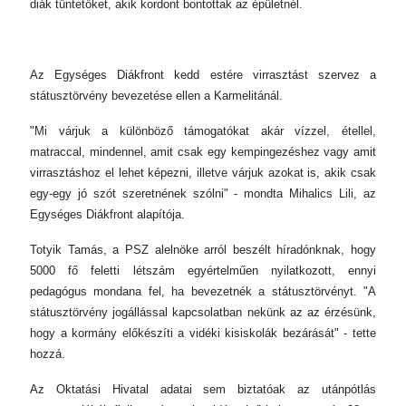
diák tüntetőket, akik kordont bontottak az épületnél.
Az Egységes Diákfront kedd estére virrasztást szervez a
státusztörvény bevezetése ellen a Karmelitánál.
"Mi várjuk a különböző támogatókat akár vízzel, étellel,
matraccal, mindennel, amit csak egy kempingezéshez vagy amit
virrasztáshoz el lehet képezni, illetve várjuk azokat is, akik csak
egy-egy jó szót szeretnének szólni" - mondta Mihalics Lili, az
Egységes Diákfront alapítója.
Totyik Tamás, a PSZ alelnöke arról beszélt híradónknak, hogy
5000 fő feletti létszám egyértelműen nyilatkozott, ennyi
pedagógus mondana fel, ha bevezetnék a státusztörvényt. "A
státusztörvény jogállással kapcsolatban nekünk az az érzésünk,
hogy a kormány előkészíti a vidéki kisiskolák bezárását" - tette
hozzá.
Az Oktatási Hivatal adatai sem biztatóak az utánpótlás