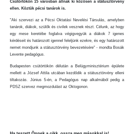
Csütörtökön 15 városban állnak ki közösen a státusztörvény
ellen. Köztük pécsi tanárok is.
"Aki szervezi az a Pécsi Oktatási Nevelési Társulás, amelyben
tanárok, diákok, szülők és civilek vesznek részt. Célunk, az hogy
egy mese keretébe foglalva végigvegyük a diákok 7 igenes
kérdéseit és határozott igennel feleljünk ezekre, és egy határozott
nemet mondjunk a státusztörvény bevezetésére" - mondta Bosák
Levente pedagógus.
Budapesten csütörtökön délután a Belügyminisztérium épülete
mellett a József Attila utcában kezdődik a státusztörvény elleni
tiltakozás. Június 5-én, a Pedagógus nap alkalmából pedig a
PDSZ szervez megmozdulást az Oktogonon.
Ha teszett Önnek a cikk, ossza meg másokkal is!