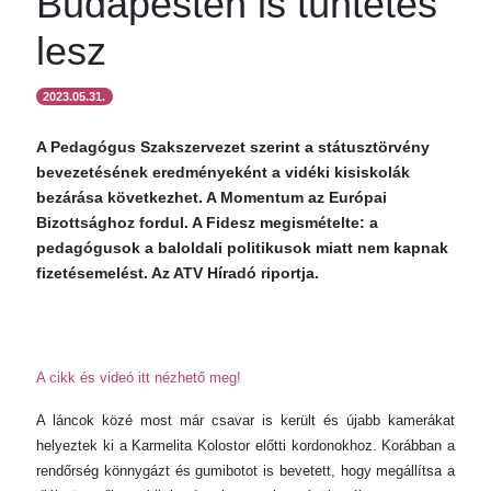
Budapesten is tüntetés
lesz
2023.05.31.
A Pedagógus Szakszervezet szerint a státusztörvény
bevezetésének eredményeként a vidéki kisiskolák
bezárása következhet. A Momentum az Európai
Bizottsághoz fordul. A Fidesz megismételte: a
pedagógusok a baloldali politikusok miatt nem kapnak
fizetésemelést. Az ATV Híradó riportja.
A cikk és videó itt nézhető meg!
A láncok közé most már csavar is került és újabb kamerákat
helyeztek ki a Karmelita Kolostor előtti kordonokhoz. Korábban a
rendőrség könnygázt és gumibotot is bevetett, hogy megállítsa a