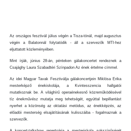
Az országos fesztivál július végén a Tisza-tónál, majd augusztus
végén a Balatonnál folytatódik - áll a szervezők MTI-hez
eljuttatott közleményében.
Mint írják, június 28-án, pénteken gálakoncertet rendeznek a
Csajághy Laura Szabadtéri Színpadon Az ének értelme címmel.
Az idei Magyar Tavak Fesztiválja gálakoncertjein Miklósa Erika
mesterképző énekiskolája, a Kvintesszencia hallgatói
mutatkoznak be. A világhírű operaénekesnő közreműködésével
tíz énekművész mutatja meg tehetségét, egyúttal bepillantást
nyerhet a közönség az oktatási metódus, az énekképzés, az
előadói mesterség elsajátításának kulisszáiba - fogalmaznak a
szervezők.
A koncert-talkshow repertoárja a mesteriskola sokszínűségét