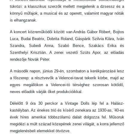
tükrözi: a klasszikus szerzők mellett megjelenik a dzsessz és a
könnyű műfajok, a musical és az operett, valamint magyar nóták
is elhangzanak.
A koncert közreműködői között van András Gábor Róbert, Bojtos
Luca, Budai Beatrix, Dobrita Roland, Gáspárik Szilvia Klára, Iván
Szandra, Subedi Anna, Szabó Bence, Szakács Erika és
Szenthelyi Krisztián. A zenei vezető Szüts Apor, az előadás
rendezője Novák Péter.
A második napon, június 29-én, szombaton a kerékpározásé lesz
a főszerep: a résztvevők a Velencei-tavat tekerik körbe, majd az
egyes megállókon a Velencei-tó térséghez szorosan kötődő,
neves előadók várják őket produkcióikkal.
Délelőtt 9 óra 30 perckor a Vintage Dolls lép fel a Halász-
kastélyban. Az énekes trió és kísérő zenekara az 1930-as, '40-es
évek híres amerikai többszólamú dalait dolgozza fel. Műsoruk
megidézi a múlt század közepének zenei világát, a korra jellemző
megjelenésbeli elemekkel ötvözve.