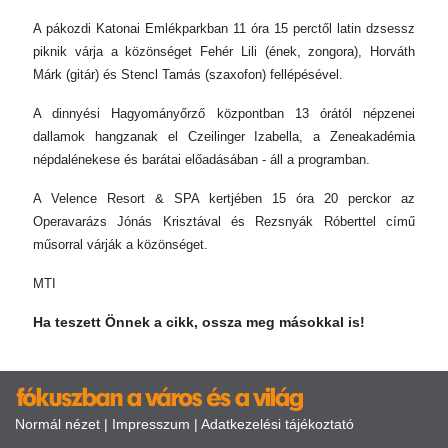
A pákozdi Katonai Emlékparkban 11 óra 15 perctől latin dzsessz
piknik várja a közönséget Fehér Lili (ének, zongora), Horváth
Márk (gitár) és Stencl Tamás (szaxofon) fellépésével.
A dinnyési Hagyományőrző központban 13 órától népzenei
dallamok hangzanak el Czeilinger Izabella, a Zeneakadémia
népdalénekese és barátai előadásában - áll a programban.
A Velence Resort & SPA kertjében 15 óra 20 perckor az
Operavarázs Jónás Krisztával és Rezsnyák Róberttel című
műsorral várják a közönséget.
MTI
Ha teszett Önnek a cikk, ossza meg másokkal is!
Normál nézet
|
Impresszum
|
Adatkezelési tájékoztató