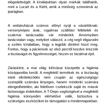
elégedettségét. A kínálatukban olyan márkák találhatók, 
mint a Lucart és a Kiehl, amik a minőség szinonimái az 
iparágban.
A webáruházuk számos előnyt nyújt a vásárlóknak: 
versenyképes árak, rugalmas szállítási feltételek és 
szakmai tanácsadás vár mindenkit. Amennyiben 
tanácstalan vagy, melyiket válaszd, a cég segít eligazodni 
a széles kínálatban, hogy a legjobb döntést hozd meg. 
Fontos, hogy a páciensek az első perctől kezdve érezzék 
a tisztaságot és figyelmességet, hiszen ez bizalmat épít.
Zárásként, a mai világ kihívásai közepette a higiénia 
középpontba került. A megfelelő termékek és a tisztaság 
iránti elköteleződés nem csupán az egészségügyi 
szereplők számára lényeges, hanem mindenki számára 
elengedhetetlen, aki felelősen cselekszik saját és mások 
biztonsága érdekében. A T-Depo segítségével a megfelelő 
higiénia könnyedén elérhetővé válik, biztosítva a 
szükséges eszközöket és támogatást a mindennapokban.