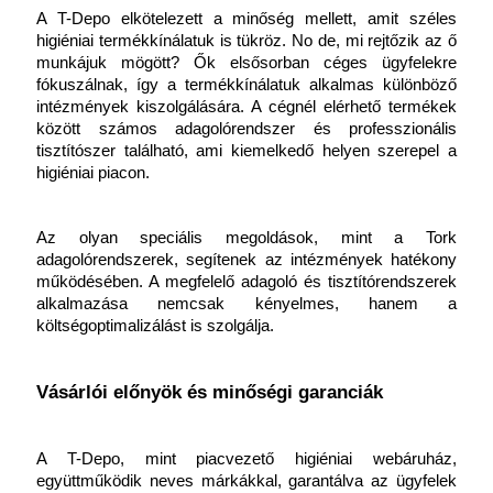
A T-Depo elkötelezett a minőség mellett, amit széles 
higiéniai termékkínálatuk is tükröz. No de, mi rejtőzik az ő 
munkájuk mögött? Ők elsősorban céges ügyfelekre 
fókuszálnak, így a termékkínálatuk alkalmas különböző 
intézmények kiszolgálására. A cégnél elérhető termékek 
között számos adagolórendszer és professzionális 
tisztítószer található, ami kiemelkedő helyen szerepel a 
higiéniai piacon.
Az olyan speciális megoldások, mint a Tork 
adagolórendszerek, segítenek az intézmények hatékony 
működésében. A megfelelő adagoló és tisztítórendszerek 
alkalmazása nemcsak kényelmes, hanem a 
költségoptimalizálást is szolgálja.
Vásárlói előnyök és minőségi garanciák
A T-Depo, mint piacvezető higiéniai webáruház, 
együttműködik neves márkákkal, garantálva az ügyfelek 