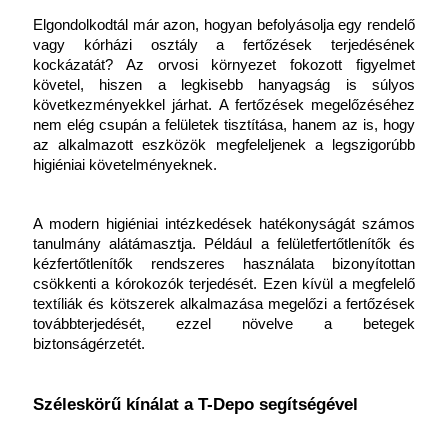
Elgondolkodtál már azon, hogyan befolyásolja egy rendelő 
vagy kórházi osztály a fertőzések terjedésének 
kockázatát? Az orvosi környezet fokozott figyelmet 
követel, hiszen a legkisebb hanyagság is súlyos 
következményekkel járhat. A fertőzések megelőzéséhez 
nem elég csupán a felületek tisztítása, hanem az is, hogy 
az alkalmazott eszközök megfeleljenek a legszigorúbb 
higiéniai követelményeknek.
A modern higiéniai intézkedések hatékonyságát számos 
tanulmány alátámasztja. Például a felületfertőtlenítők és 
kézfertőtlenítők rendszeres használata bizonyítottan 
csökkenti a kórokozók terjedését. Ezen kívül a megfelelő 
textíliák és kötszerek alkalmazása megelőzi a fertőzések 
továbbterjedését, ezzel növelve a betegek 
biztonságérzetét.
Széleskörű kínálat a T-Depo segítségével