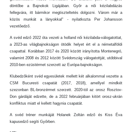
döntőbe a Bajnokok Ligájában. Győr a női kézilabdázás
fellegvára, itt bármikor megtiszteltetés dolgozni. Várom már a
közös munkát a lányokkal" - nyilatkozta Per Johansson
vezetőedző.
A svéd edző 2022 óta vezeti a holland női kézilabda-válogatottat,
a 2023-as világbajnokságon ötödik helyet ért el a németalföldi
csapattal. Korábban 2017 és 2020 között irányította Montenegró,
valamint 2008 és 2012 között Svédország válogatottját, utóbbival
2010-ben ezüstérmet szerzett az Európa-bajnokságon.
Klubedzőként svéd egyesületek mellett két alkalommal vezette a
CSM Bucuresti csapatát (2017, 2018), amellyel mindkét
szezonban BL-bronzérmet szerzett. 2020-tól az orosz Rosztov-
Don gárdáját edzette, de a 2022 februárjában kitört orosz-ukrán
konfliktus miatt el kellett hagynia csapatát.
A svéd tréner munkáját Holanek Zoltán edző és Kiss Éva
kapusedző segíti Győrben.