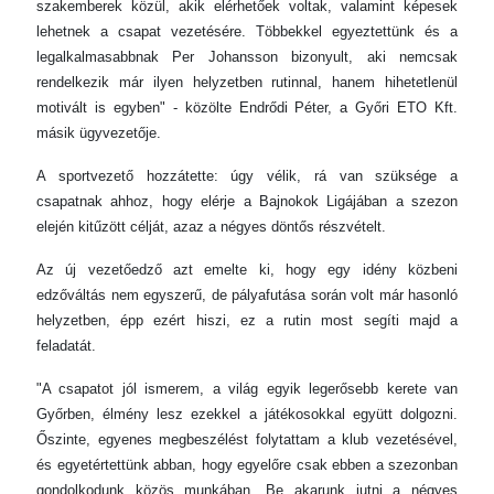
szakemberek közül, akik elérhetőek voltak, valamint képesek
lehetnek a csapat vezetésére. Többekkel egyeztettünk és a
legalkalmasabbnak Per Johansson bizonyult, aki nemcsak
rendelkezik már ilyen helyzetben rutinnal, hanem hihetetlenül
motivált is egyben" - közölte Endrődi Péter, a Győri ETO Kft.
másik ügyvezetője.
A sportvezető hozzátette: úgy vélik, rá van szüksége a
csapatnak ahhoz, hogy elérje a Bajnokok Ligájában a szezon
elején kitűzött célját, azaz a négyes döntős részvételt.
Az új vezetőedző azt emelte ki, hogy egy idény közbeni
edzőváltás nem egyszerű, de pályafutása során volt már hasonló
helyzetben, épp ezért hiszi, ez a rutin most segíti majd a
feladatát.
"A csapatot jól ismerem, a világ egyik legerősebb kerete van
Győrben, élmény lesz ezekkel a játékosokkal együtt dolgozni.
Őszinte, egyenes megbeszélést folytattam a klub vezetésével,
és egyetértettünk abban, hogy egyelőre csak ebben a szezonban
gondolkodunk közös munkában. Be akarunk jutni a négyes