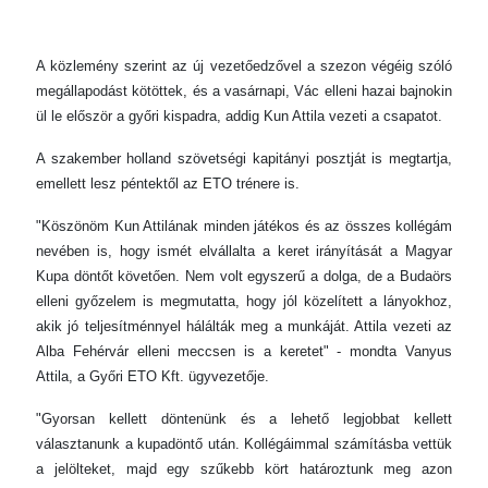
A közlemény szerint az új vezetőedzővel a szezon végéig szóló
megállapodást kötöttek, és a vasárnapi, Vác elleni hazai bajnokin
ül le először a győri kispadra, addig Kun Attila vezeti a csapatot.
A szakember holland szövetségi kapitányi posztját is megtartja,
emellett lesz péntektől az ETO trénere is.
"Köszönöm Kun Attilának minden játékos és az összes kollégám
nevében is, hogy ismét elvállalta a keret irányítását a Magyar
Kupa döntőt követően. Nem volt egyszerű a dolga, de a Budaörs
elleni győzelem is megmutatta, hogy jól közelített a lányokhoz,
akik jó teljesítménnyel hálálták meg a munkáját. Attila vezeti az
Alba Fehérvár elleni meccsen is a keretet" - mondta Vanyus
Attila, a Győri ETO Kft. ügyvezetője.
"Gyorsan kellett döntenünk és a lehető legjobbat kellett
választanunk a kupadöntő után. Kollégáimmal számításba vettük
a jelölteket, majd egy szűkebb kört határoztunk meg azon