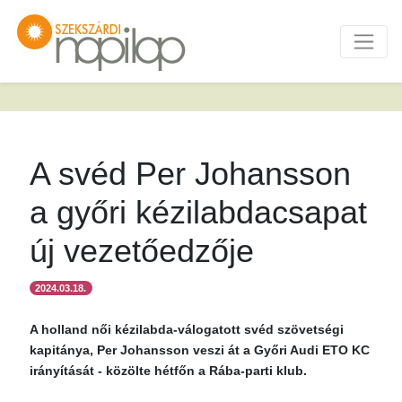
A svéd Per Johansson
a győri kézilabdacsapat
új vezetőedzője
2024.03.18.
A holland női kézilabda-válogatott svéd szövetségi
kapitánya, Per Johansson veszi át a Győri Audi ETO KC
irányítását - közölte hétfőn a Rába-parti klub.