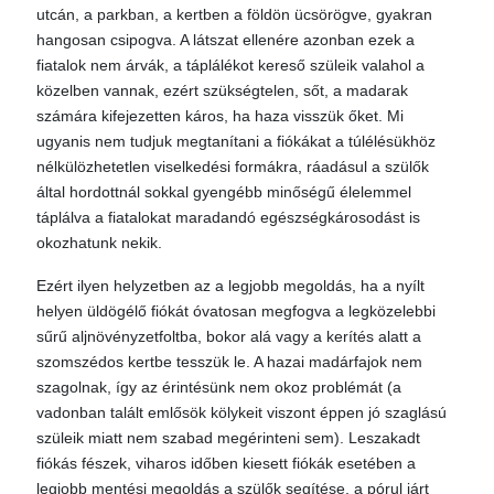
utcán, a parkban, a kertben a földön ücsörögve, gyakran
hangosan csipogva. A látszat ellenére azonban ezek a
fiatalok nem árvák, a táplálékot kereső szüleik valahol a
közelben vannak, ezért szükségtelen, sőt, a madarak
számára kifejezetten káros, ha haza visszük őket. Mi
ugyanis nem tudjuk megtanítani a fiókákat a túlélésükhöz
nélkülözhetetlen viselkedési formákra, ráadásul a szülők
által hordottnál sokkal gyengébb minőségű élelemmel
táplálva a fiatalokat maradandó egészségkárosodást is
okozhatunk nekik.
Ezért ilyen helyzetben az a legjobb megoldás, ha a nyílt
helyen üldögélő fiókát óvatosan megfogva a legközelebbi
sűrű aljnövényzetfoltba, bokor alá vagy a kerítés alatt a
szomszédos kertbe tesszük le. A hazai madárfajok nem
szagolnak, így az érintésünk nem okoz problémát (a
vadonban talált emlősök kölykeit viszont éppen jó szaglású
szüleik miatt nem szabad megérinteni sem). Leszakadt
fiókás fészek, viharos időben kiesett fiókák esetében a
legjobb mentési megoldás a szülők segítése, a pórul járt