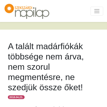
A talált madárfiókák
többsége nem árva,
nem szorul
megmentésre, ne
szedjük össze őket!
2018.04.23.