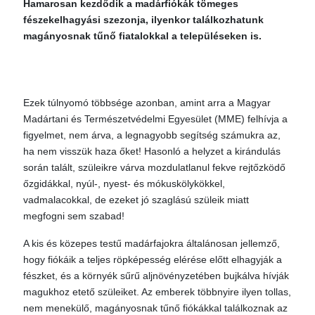
Hamarosan kezdődik a madárfiókák tömeges
fészekelhagyási szezonja, ilyenkor találkozhatunk
magányosnak tűnő fiatalokkal a településeken is.
Ezek túlnyomó többsége azonban, amint arra a Magyar
Madártani és Természetvédelmi Egyesület (MME) felhívja a
figyelmet, nem árva, a legnagyobb segítség számukra az,
ha nem visszük haza őket! Hasonló a helyzet a kirándulás
során talált, szüleikre várva mozdulatlanul fekve rejtőzködő
őzgidákkal, nyúl-, nyest- és mókuskölykökkel,
vadmalacokkal, de ezeket jó szaglású szüleik miatt
megfogni sem szabad!
A kis és közepes testű madárfajokra általánosan jellemző,
hogy fiókáik a teljes röpképesség elérése előtt elhagyják a
fészket, és a környék sűrű aljnövényzetében bujkálva hívják
magukhoz etető szüleiket. Az emberek többnyire ilyen tollas,
nem menekülő, magányosnak tűnő fiókákkal találkoznak az