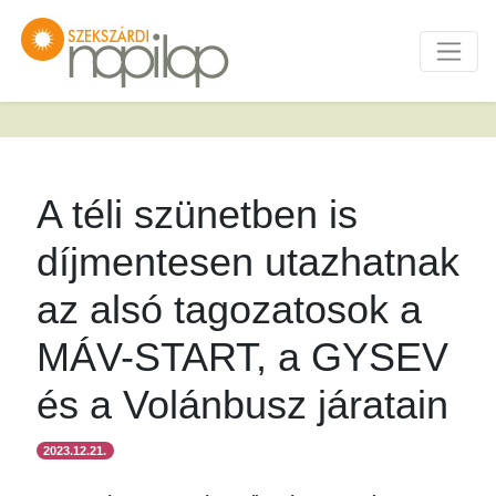
A téli szünetben is
díjmentesen utazhatnak
az alsó tagozatosok a
MÁV-START, a GYSEV
és a Volánbusz járatain
2023.12.21.