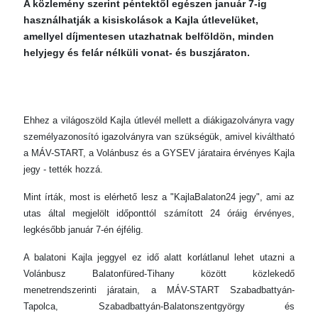
A közlemény szerint péntektől egészen január 7-ig
használhatják a kisiskolások a Kajla útlevelüket,
amellyel díjmentesen utazhatnak belföldön, minden
helyjegy és felár nélküli vonat- és buszjáraton.
Ehhez a világoszöld Kajla útlevél mellett a diákigazolványra vagy
személyazonosító igazolványra van szükségük, amivel kiváltható
a MÁV-START, a Volánbusz és a GYSEV járataira érvényes Kajla
jegy - tették hozzá.
Mint írták, most is elérhető lesz a "KajlaBalaton24 jegy", ami az
utas által megjelölt időponttól számított 24 óráig érvényes,
legkésőbb január 7-én éjfélig.
A balatoni Kajla jeggyel ez idő alatt korlátlanul lehet utazni a
Volánbusz Balatonfüred-Tihany között közlekedő
menetrendszerinti járatain, a MÁV-START Szabadbattyán-
Tapolca, Szabadbattyán-Balatonszentgyörgy és