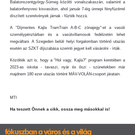
Balatonszentgyörgy-Sümeg közötti vonalszakaszán, valamint a
balatonfenyvesi kisvasúton, ahol január 7-éig ünnepi fényfüzérrel
díszített szerelvények járnak - fűzték hozzá.
A "Díjmentes Kajla TramTrain A-B-C zónajegy"-et a vasúti
személypénztárban és a vasútvillamosok fedélzetén lehet
megváltani. A Szegeden belüli helyi forgalomban történő utazás
esetén az SZKT díjszabása szerinti jegyet kell vásárolni - írták.
Közölték azt is, hogy a "Hol vagy, Kajla?" program keretében a
2023-as iskolai - tavaszi, nyár és őszi - szünetekben már
majdnem 180 ezer utazás történt MÁV-VOLÁN-csoport járatain.
MTI
Ha teszett Önnek a cikk, ossza meg másokkal is!