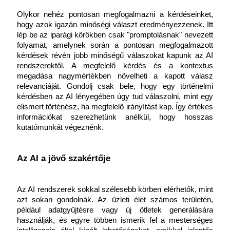
Olykor nehéz pontosan megfogalmazni a kérdéseinket, 
hogy azok igazán minőségi választ eredményezzenek. Itt 
lép be az iparági körökben csak "promptolásnak" nevezett 
folyamat, amelynek során a pontosan megfogalmazott 
kérdések révén jobb minőségű válaszokat kapunk az AI 
rendszerektől. A megfelelő kérdés és a kontextus 
megadása nagymértékben növelheti a kapott válasz 
relevanciáját. Gondolj csak bele, hogy egy történelmi 
kérdésben az AI lényegében úgy tud válaszolni, mint egy 
elismert történész, ha megfelelő irányítást kap. Így értékes 
információkat szerezhetünk anélkül, hogy hosszas 
kutatómunkát végeznénk.
Az AI a jövő szakértője
Az AI rendszerek sokkal szélesebb körben elérhetők, mint 
azt sokan gondolnák. Az üzleti élet számos területén, 
például adatgyűjtésre vagy új ötletek generálására 
használják, és egyre többen ismerik fel a mesterséges 