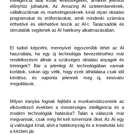
intelligencia által kínált lehetőségeket, amikkel jelentős 
előnyhöz juthatunk. Az Amazing AI üzletembereknek, 
vállalkozóknak és marketingeseknek kínál olyan oktatási 
programokat és erőforrásokat, amik mindenki számára 
érthetővé és elérhetővé teszik az AI-t. Tanácsadóik és 
útmutatóik segítenek az AI hatékony alkalmazásában.
El tudod képzelni, mennyivel egyszerűbb lehet az AI 
használata, ha egy új technológia bevezetéséhez már 
rendelkezésre állnak a szükséges oktatási anyagok és 
tréningek? Bár a jelenlegi AI technológiában vannak 
korlátok, sokan úgy vélik, hogy ezek áthidalása csak idő 
kérdése, és naponta jelennek meg új, innovatív 
megoldások.
Milyen irányba fognak fejlődni a munkamódszereink az 
elkövetkező években a mesterséges intelligencia és a 
modern technológiák hatására? Talán a válaszok már 
megvannak, csak még fel kell ismernünk őket. Az AI egy 
új valóságot kínál, ahol a hatékonyság és a kreativitás kéz 
a kézben jár.