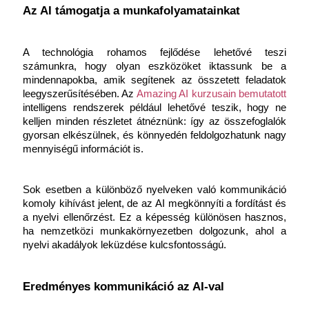
Az AI támogatja a munkafolyamatainkat
A technológia rohamos fejlődése lehetővé teszi 
számunkra, hogy olyan eszközöket iktassunk be a 
mindennapokba, amik segítenek az összetett feladatok 
leegyszerűsítésében. Az 
Amazing AI kurzusain bemutatott
intelligens rendszerek például lehetővé teszik, hogy ne 
kelljen minden részletet átnéznünk: így az összefoglalók 
gyorsan elkészülnek, és könnyedén feldolgozhatunk nagy 
mennyiségű információt is.
Sok esetben a különböző nyelveken való kommunikáció 
komoly kihívást jelent, de az AI megkönnyíti a fordítást és 
a nyelvi ellenőrzést. Ez a képesség különösen hasznos, 
ha nemzetközi munkakörnyezetben dolgozunk, ahol a 
nyelvi akadályok leküzdése kulcsfontosságú.
Eredményes kommunikáció az AI-val