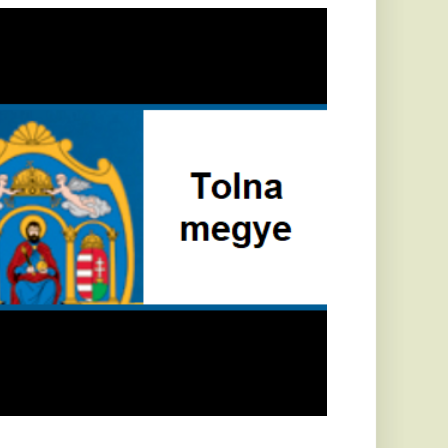
öldrengés rázta
eg
orvátországot,
écsett is érezni
ehetett, anyagi
árok is
eletkeztek
orvátországban
abb földrengés volt
pasztalható, az MTI