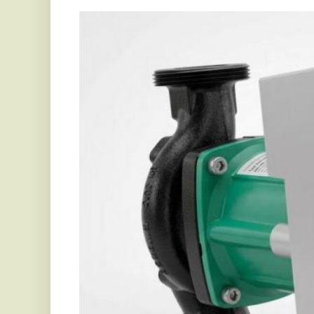
Ön is tapasztalta, hogy mennyire fontos lehet a ren