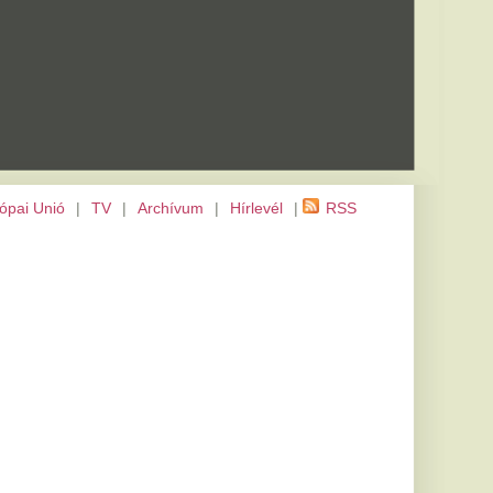
m
|
Hírlevél
|
RSS