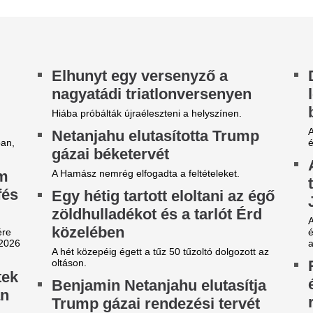
háborúellenes pár
parlamenti válasz
Hétfőn vizsgálja meg az oros
az egyetlen háborúellenes oros
Jabloko választáson való...
sebben a hempergésmentes
Kiderült, milyen s
illiók: az FTC csak egy góllal
betegség okozhatt
apott ki a Real Madridtól
Messi édesapjának
lamivel több mint húszezer néző volt kiváncsi
A világbajnokság vége felé mé
ra, hogy 31 évvel a BL-randevú után barátságos
állapota.
ccsen csapjanak össze a felek.
Magánrepülővel é
onald Araújo csak a kezdet,
Lionel Messi az é
jabb sztárját passzolja el az