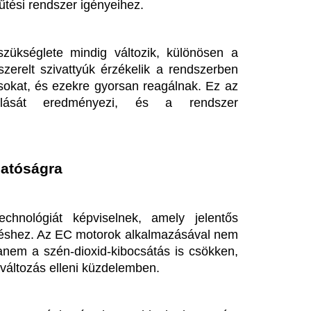
, és kevesebb karbantartást 
 hozzájárul ahhoz, hogy a 
enjen, ezzel segítve a zöld 
évé válnak az EC motorok. Az 
 Szivattyuk.hu is követi ezt a 
 márkákkal segíti az otthonok 
ét.