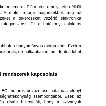
k bevezetése hatalmas előnyt 
nyság szempontjából. Ezek az 
iztosítják, hogy a szivattyúk 
zer igényeihez.
 mindig változik, különösen a 
attyúk érzékelik a rendszerben 
ekre gyorsan reagálnak. Ez az 
redményezi, és a rendszer 
a
t képviselnek, amely jelentős 
 EC motorok alkalmazásával nem 
dioxid-kibocsátás is csökken, 
lleni küzdelemben.