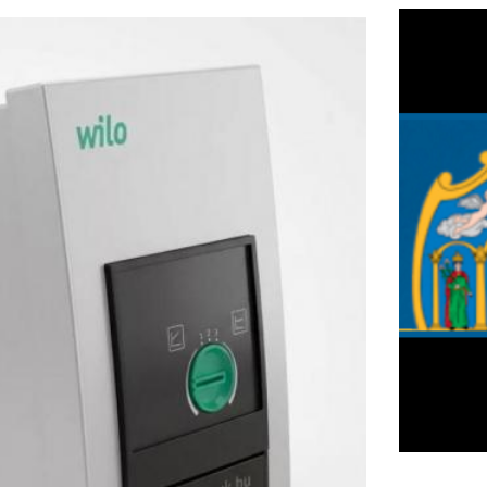
F
m
H
P
l
k
k
H
új
dszer energiahatékonysága? Az 
ta