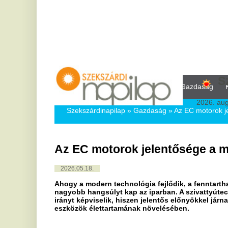
Szekszár
Kezdőlap
Közélet
Politika
Gazdaság
Kultúra
Bul
2026. augusztus 9, vas
Szekszárdinapilap
»
Gazdaság »
Az EC motorok jelentősége a 
Az EC motorok jelentősége a modern s
2026.05.18.
Ahogy a modern technológia fejlődik, a fenntarthatóság mellet
nagyobb hangsúlyt kap az iparban. A szivattyútechnológia útt
irányt képviselik, hiszen jelentős előnyökkel járnak az energ
eszközök élettartamának növelésében.