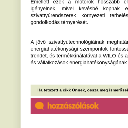
Új videó került elő Orbán
E
Viktorról: egy szerb zenei
n
legendával pálinkázott
Hi
A volt miniszterelnök Boban Marković
N
trombitaművésszel koccintott a szerbiai Gučában,
g
ahol a hétvégén rendezik meg a híres...
A Velencei-tó turizmusa "nem
A 
omlott össze" - Egy helyi büfés
E
árulta el az igazságot
z
k
A rendkívüli hőség és a fürdőzési tilalom ellenére
sem omlott össze a turizmus a Velencei-tónál 2026
A 
nyarán. A vendégek szokásai...
ol
Az átterelt sávban baleseteztek
B
az M1-esen, mindkét irányban
T
komoly a torlódás
Ne
Az M7-es a Balaton felé torlódik.
Hadházy Ákosnak három
kérdés jutott eszébe Orbán és
barátai közös
fesztiválozásáról
Vasárnap derült ki, hogy kikkel mulatott a volt