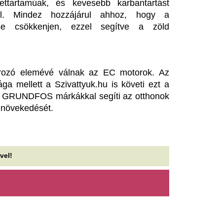
lhunyt egy versenyző a
Dubaj kiadta a vil
agyatádi triatlonversenyen
legveszélyesebb
bűnszervezetének 
ába próbálták újraéleszteni a helyszínen.
Az alvilági leszámolásokban 
etanjahu elutasította Trump
életét.
ázai béketervét
A motorsport ihlet
Hamász nemrég elfogadta a feltételeket.
tartozékokkal fels
gy hétig tartott eloltani az égő
JCW modellt
öldhulladékot és a tarlót Érd
Az eredeti MINI JCW tartozé
özelében
és minden korábbinál egyedib
az Indigo Sunset Blue...
hét közepéig égett a tűz 50 tűzoltó dolgozott az
táson.
Rengetegen kezden
életet 2026-ban: 
enjamin Netanjahu elutasítja
régiókban, város
rump gázai rendezési tervét
fizetnek is, hogy 
m bíznak Trump tervében.
A legtöbb kezdeményezés mö
probléma áll: az öregedő társ
elvándorlása és a vidéki telep
Másra bízza a pi
a Putyin-rezsim, 
hagyja az egyedüli