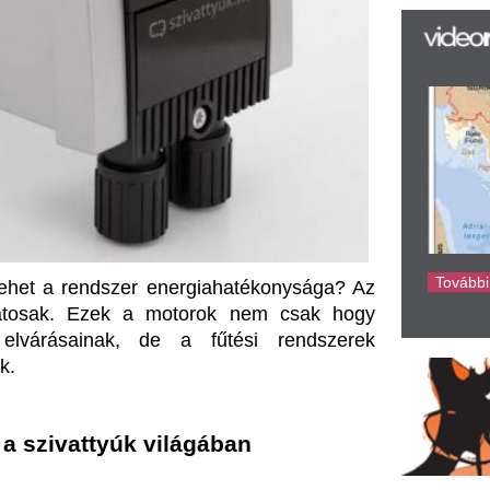
az
ek a motorok nem csak hogy 
er
ak, de a fűtési rendszerek 
rá
Ho
ke
tyúk világában
az EC motor, amely kefe nélküli 
 rotorja mágnesekből, míg az 
kercseket vezérlő elektronika 
ást. Ez a hatékony kialakítás 
gyományos motoroknál. Ezek a 
halkabbak is, ami fontos lehet 
erek kapcsolata