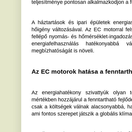
Emellett ezek a motorok hosszabb élettartamúak
igényelnek, mivel kevésbé kopnak el. Mindez
szivattyúrendszerek környezeti terhelése csökk
gondolkodás térnyerését.
A jövő szivattyútechnológiáinak meghatározó elem
energiahatékonysági szempontok fontossága mellett a
trendet, és termékkínálatával a WILO és a GRUNDFOS
és vállalkozások energiahatékonyságának növekedés
Ha tetszett a cikk Önnek, ossza meg ismerőseivel!