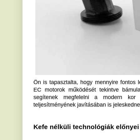
EC motorok működését tekintve bámulatosak. Ez
segítenek megfelelni a modern kor elvárásain
teljesítményének javításában is jeleskednek.
Kefe nélküli technológiák előnyei a szivat
A
 keringető szivattyú
egyik legismertebb alkotóeleme 
kialakításának köszönheti hatékonyságát. A motor
állórész elektromos tekercsekből áll. Ezeket a te
szabályozza, ami minimalizálja az energiafogyaszt
csökkenti a hőt és a mechanikai kopást.
Az EC motorok akár 30-50%-kal hatékonyabbak a ha
motorok nemcsak kevesebb energiát fogyasztanak, de 
az irodai és lakókörnyezetben.
Az EC motorok és a modern fűtési rendsz