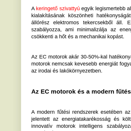
A modern fűtési rendszerek esetében az EC motoro
jelentett az energiatakarékosság és költséghatéko
innovatív motorok intelligens szabályozás révén b
teljesítménye pontosan alkalmazkodjon a fűtési rends
A háztartások és ipari épületek energiaszükséglete
hőigény változásával. Az EC motorral felszerelt sziv
fellépő nyomás- és hőmérséklet-ingadozásokat, és ez
energiafelhasználás hatékonyabbá válását e
megbízhatóságát is növeli.
Az EC motorok hatása a fenntarthatóságr
Az energiahatékony
szivattyúk olyan technológiá
mértékben hozzájárul a fenntartható fejlődéshez. Az
csak a költségek válnak alacsonyabbá, hanem a szén-
ami fontos szerepet játszik a globális klímaváltozás e