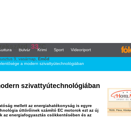
d,
33
°C
vár
Krimi
Sport
Videoriport
árnap,
Emőd
modern szivattyútechnológiában
zivattyútechnológiában
t az energiahatékonyság is egyre
örőinek számító EC motorok ezt az új
iafogyasztás csökkentésében és az