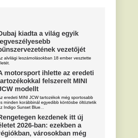
tot az orosz
táson
z legfelsőbb bíróság
z párt, a liberális
úlyos
a Lionel
 halálát
g úgy tűnt, javult az
rkezett
desapja