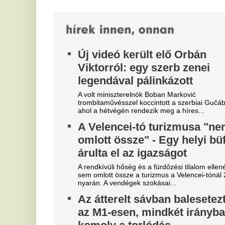
kormányfő Szerbiában.
Kiderült, hogy kinek szólt a
Z
füttyszó a Fradi-Real Madrid
m
rangadón, teljesen megőrültek
k
a szurkolók
Va
ar
A magyar drukkerek nem felejtették el a Real
me
Madrid török középpályásának korábbi tetteit.
R
Veszélyes jelenetek a Fradi-
ú