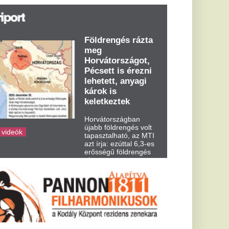
t írja: ezúttal 6,3-es
ősségű földrengés
zta meg
rvátországot
dden kora...