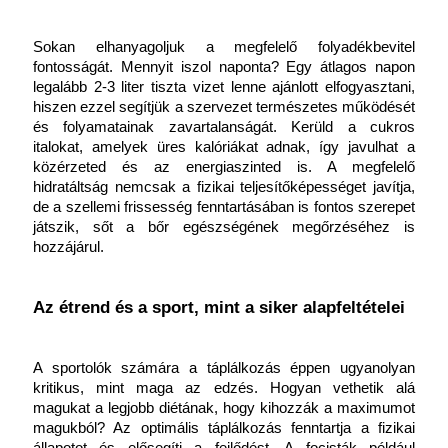
Sokan elhanyagoljuk a megfelelő folyadékbevitel 
fontosságát. Mennyit iszol naponta? Egy átlagos napon 
legalább 2-3 liter tiszta vizet lenne ajánlott elfogyasztani, 
hiszen ezzel segítjük a szervezet természetes működését 
és folyamatainak zavartalanságát. Kerüld a cukros 
italokat, amelyek üres kalóriákat adnak, így javulhat a 
közérzeted és az energiaszinted is. A megfelelő 
hidratáltság nemcsak a fizikai teljesítőképességet javítja, 
de a szellemi frissesség fenntartásában is fontos szerepet 
játszik, sőt a bőr egészségének megőrzéséhez is 
hozzájárul.
Az étrend és a sport, mint a siker alapfeltételei
A sportolók számára a táplálkozás éppen ugyanolyan 
kritikus, mint maga az edzés. Hogyan vethetik alá 
magukat a legjobb diétának, hogy kihozzák a maximumot 
magukból? Az optimális táplálkozás fenntartja a fizikai 