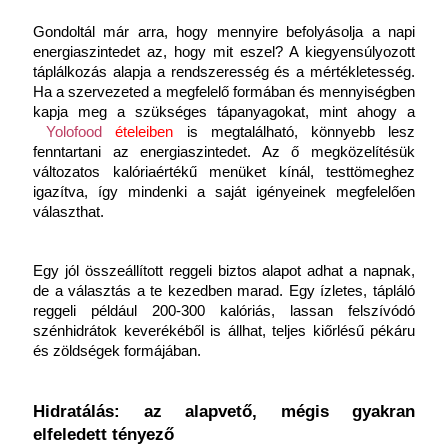
Gondoltál már arra, hogy mennyire befolyásolja a napi 
energiaszintedet az, hogy mit eszel? A kiegyensúlyozott 
táplálkozás alapja a rendszeresség és a mértékletesség. 
Ha a szervezeted a megfelelő formában és mennyiségben 
kapja meg a szükséges tápanyagokat, mint ahogy a
Yolofood
ételeiben
 is megtalálható, könnyebb lesz 
fenntartani az energiaszintedet. Az ő megközelítésük 
változatos kalóriaértékű menüket kínál, testtömeghez 
igazítva, így mindenki a saját igényeinek megfelelően 
választhat. 
Egy jól összeállított reggeli biztos alapot adhat a napnak, 
de a választás a te kezedben marad. Egy ízletes, tápláló 
reggeli például 200-300 kalóriás, lassan felszívódó 
szénhidrátok keverékéből is állhat, teljes kiőrlésű pékáru 
és zöldségek formájában.
Hidratálás: az alapvető, mégis gyakran 
elfeledett tényező