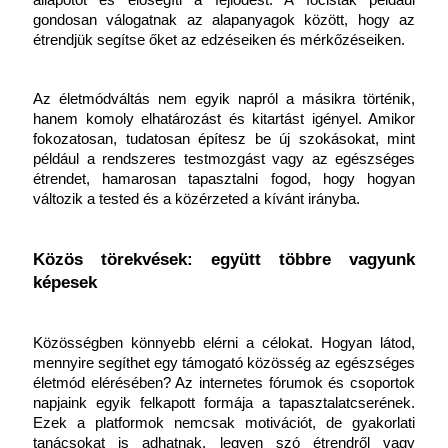
állapotot és elősegíti a fejlődést. A focisták például 
gondosan válogatnak az alapanyagok között, hogy az 
étrendjük segítse őket az edzéseiken és mérkőzéseiken. 
Az életmódváltás nem egyik napról a másikra történik, 
hanem komoly elhatározást és kitartást igényel. Amikor 
fokozatosan, tudatosan építesz be új szokásokat, mint 
például a rendszeres testmozgást vagy az egészséges 
étrendet, hamarosan tapasztalni fogod, hogy hogyan 
változik a tested és a közérzeted a kívánt irányba.
Közös törekvések: együtt többre vagyunk 
képesek
Közösségben könnyebb elérni a célokat. Hogyan látod, 
mennyire segíthet egy támogató közösség az egészséges 
életmód elérésében? Az internetes fórumok és csoportok 
napjaink egyik felkapott formája a tapasztalatcserének. 
Ezek a platformok nemcsak motivációt, de gyakorlati 
tanácsokat is adhatnak, legyen szó étrendről vagy 