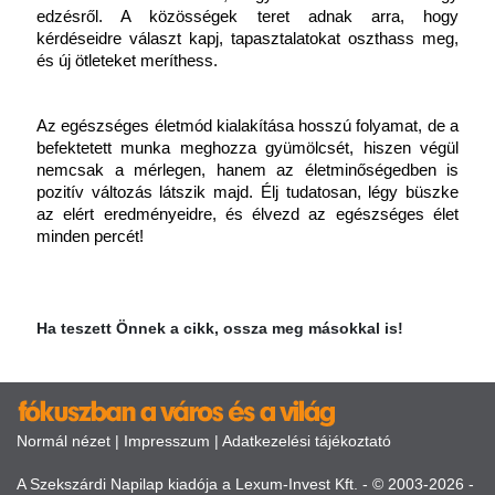
edzésről. A közösségek teret adnak arra, hogy 
kérdéseidre választ kapj, tapasztalatokat oszthass meg, 
és új ötleteket meríthess. 
Az egészséges életmód kialakítása hosszú folyamat, de a 
befektetett munka meghozza gyümölcsét, hiszen végül 
nemcsak a mérlegen, hanem az életminőségedben is 
pozitív változás látszik majd. Élj tudatosan, légy büszke 
az elért eredményeidre, és élvezd az egészséges élet 
minden percét!
Ha teszett Önnek a cikk, ossza meg másokkal is!
Normál nézet
|
Impresszum
|
Adatkezelési tájékoztató
A Szekszárdi Napilap kiadója a Lexum-Invest Kft. - © 2003-2026 -