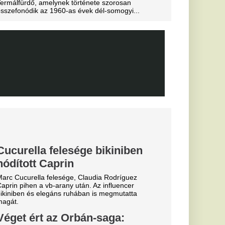
után az RB Leipzig
tette: a klub
rvezi a következő
ít a Fradi, az
”
i szolgálat az úr.
ott Vinícius
zonnal
több
arcola ,Ibrahim
illiams.