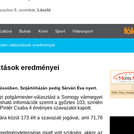
vár
Krimi
Sport
Videoriport
sok eredményei
eredményei
ártóházán pedig Sárvári Éva nyert.
ester-választást a Somogy vármegyei
ciók szerint a győztes 103, szintén
a 4 érvényes szavazatot kapott.
 élt a szavazati jogával, ami 71,78
ensége miatt volt szükség: akkor az
gvári József között, 60-60 voksot
ap a zalai Szijártóházán, ahol azért
oksoláson szavazategyenlőség alakult
ozó település aljegyzője az MTI-nek
ek el voksolni; Sárvári Éva 26, míg