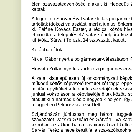
Niklai Gábor nyert a polgármester-választáson Koppányszán
Horváth Zoltán nyerte az időközi polgármester-választást
A zalai kistelepülésen új önkormányzati képviselőről is dön
működő kétfős képviselő-testület két tagja éppen a mostani ké
miután egyiküket a település vezetőjének szavazták meg, a he
júniusi voksoláson a képviselőjelöltek közötti sorrendben
alakult ki a harmadik és a negyedik helyen, így sorsolással ke
a független Petránszki József lett.
Szijártóházán júniusban még három független polgármest
szavazatot Ivacska Szilárd és Sárvári Éva kapta, egyaránt
azonban az akkori három aspiráns közül kettő visszalépett, í
Sárvári Terézia neve került fel a szavazólapokra.
mti
Ha tetszett a cikk Önnek, ossza meg ismerőseivel!