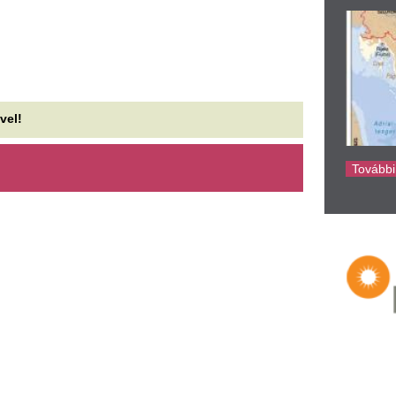
ke
örök Gábor fotóval mutatja,
Trump éktelen har
i a közös Baka Andrásban és
de ettől még nem 
 Tisza által választott
lőszere az USA-n