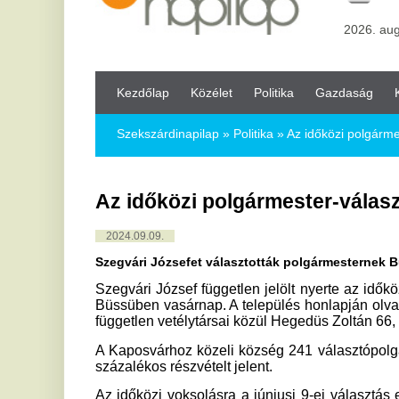
Kezdőlap
Közélet
Politika
Gazdaság
Kultúra
Bul
Szekszárdinapilap
»
Politika »
Az időközi polgármester-választá
Az időközi polgármester-választások 
2024.09.09.
Szegvári Józsefet választották polgármesternek Büssüben, Szij
Szegvári József független jelölt nyerte az időközi polgárm
Büssüben vasárnap. A település honlapján olvasható informá
független vetélytársai közül Hegedüs Zoltán 66, Pintér Csab
A Kaposvárhoz közeli község 241 választópolgára közül 173
százalékos részvételt jelent.
Az időközi voksolásra a júniusi 9-ei választás eredménytel
élen szavazategyenlőség alakult ki Hegedüs Zoltán és Sze
kaptak.
A független Sárvári Évát választották polgármesternek vasárn
tartottak időközi választást, mert a júniusi önkormányzati v
ki. Pálfiné Kovács Eszter, a rédicsi közös hivatalhoz tart
elmondta: a település 47 választópolgára közül 40-en ment
kihívója, Sárvári Terézia 14 szavazatot kapott.
Korábban írtuk