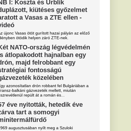
nete szorosan
 dél-somogyi...
e bikiniben
audia Rodríguez
 Az influencer
n is megmutatta
n-saga:
ntés a
t védő