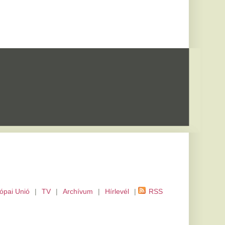
m
|
Hírlevél
|
RSS