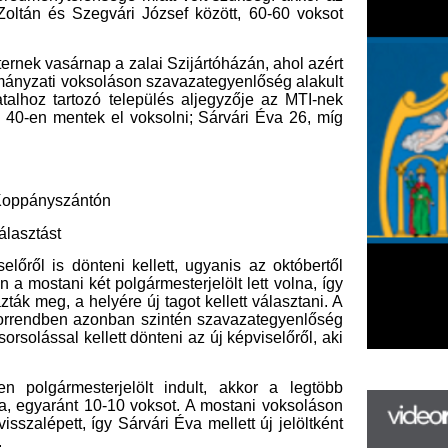
tón
teni kellett, ugyanis az októbertől
t polgármesterjelölt lett volna, így
lyére új tagot kellett választani. A
 azonban szintén szavazategyenlőség
llett dönteni az új képviselőről, aki
erjelölt indult, akkor a legtöbb
 10-10 voksot. A mostani voksoláson
gy Sárvári Éva mellett új jelöltként
F
m
H
P
l
k
k
H
új
ta
az
er
rá
Ho