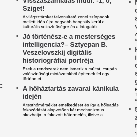
Termálfürdő, amelynek törté
összefonódik az 1960-as évek
ranyérmes lett a magyar
Cucurella feleség
álogatott a portugáliai
hódított Caprin
urópa-bajnokságon
Marc Cucurella felesége, Cl
Caprin pihen a vb-arany után.
ba Panna keze a legfontosabb pillanatban sem
bikiniben és elegáns ruhába
megett meg, bezzeg a spanyolé...
magát.
radi-Real: Világsztárok lepték
Véget ért az Orbá
l Budapestet - itt vannak az
Megszületett a dö
lső képek, videók
magyar válogatot
gérkezett Budapestre a Real Madrid, amely a
jövőjéről
rencváros elleni mérkőzés előtt az Anantara