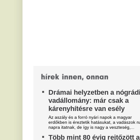
a
Az aszály és a forró nyári napok a magyar
erdőkben is éreztetik hatásukat, a vadászok napról
20
napra itatnak, de így is nagy a veszteség,...
Or
Több mint 80 évig rejtőzött a
V
Dunában, most ezt találták a
S
motor oldaldobozában
A 
Kiderült, mit rejtett a Duna medréből kiemelt,
me
második világháborús motor oldaldoboza.
ku
7 dolog, amit augusztusban
J
érdemes kitakarítani, mielőtt
i
beköszönt az ősz
V
h
Augusztus ideális az őszi nagytakarítás
előkészítésére: hét elhanyagolt terület
Ez
rendbetételével frissebb, rendezettebb otthon
va
fogadhat...
tö
Kapitány István meghatódott:
A
a magyarok 84 százaléka
i
csatlakozott az
A 
energiatakarékossági
fo
ok
összefogáshoz
Az energetikáért is felelős miniszter új videója
szerint a társadalom túlnyomó többsége
valamilyen módon képes volt csökkenteni...