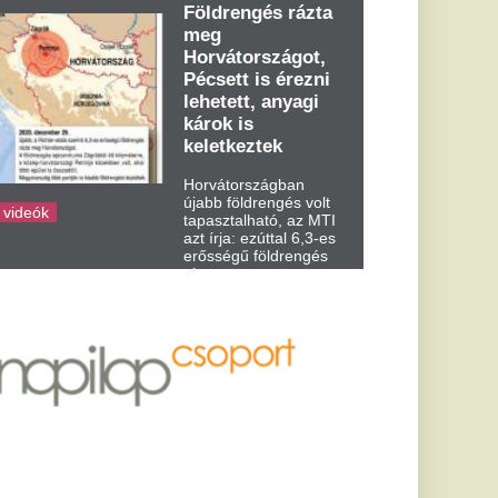
dden kora...
agra gerjedt,
lesz több
ak