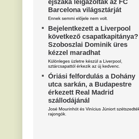
Most jött a hír: Kulcsár Edinát
F
bilincsbe verve vitték el
P
Itt vannak a részletek!
Fo
30 évig csak ásott és ásott a
Ú
kertjében a nyugdíjas férfi - A
a
szomszédok nem hittek a
f
szemüknek, amikor meglátták,
E
mi van a föld alatt
Ez
sz
Egy 76 éves nyugdíjas három évtizeden át ásott a
kertjében egy szál lapáttal. A lenyűgöző földalatti
A
barlangrendszer ma már elhunyt felesége, a
m
zseniális matematikus emlékét őrzi.
é
Így kellene igazából kakilni –