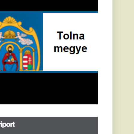
öldrengés rázta
eg
orvátországot,
écsett is érezni
ehetett, anyagi
árok is
eletkeztek
orvátországban
abb földrengés volt
pasztalható, az MTI
t írja: ezúttal 6,3-es
ősségű földrengés
zta meg
rvátországot