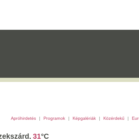
etés
|
Programok
|
Képgalériák
|
Közérdekű
|
Európai Unió
|
TV
|
Archívu
d,
31
°C
ombat,
László