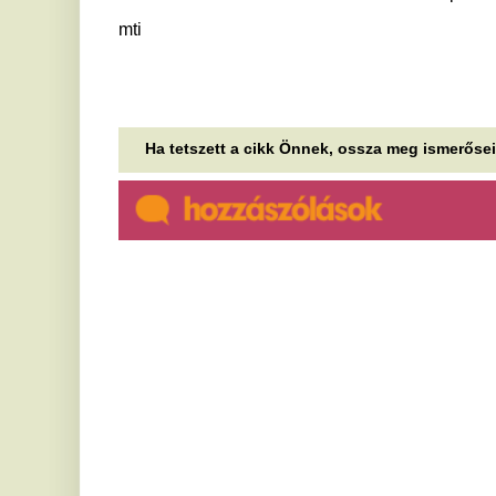
Drámai helyzetben a nógrádi
T
vadállomány: már csak a
m
kárenyhítésre van esély
a