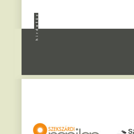
Apróhird
Szekszár
2026. augusztus 8, sz