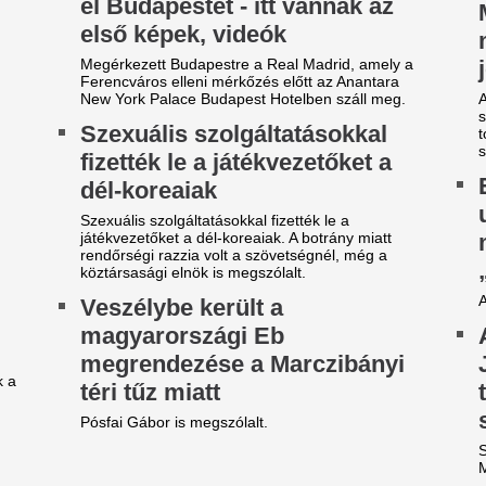
ontos közleményt adott ki a
Ezt a fehér ruhad
osta: szerdától jön a változás
idén nyáron mind
nő 40 felett
ntos dologra hívja fel a figyelmet a Posta.
Van egy darab, ami minden é
j anomália törheti meg az
idén különösen sokszor bukk
ugusztusi időjárást, váratlan
ötvenes nők szekrényében: a
ruha.
ordulatot hozhat télire is
RTL: Megszólalt 
urópa közepén
a nagyon kínos H
t senki nem látta jönni, hihetetlen óceáni energia
abadulhat fel.
botrányról
 70-es évek elsőszámú
Magyar Péter szerint túl van
átalakítása körül kialakult vit
agyar énekese volt: 81
mondta, Facebook-kommentjé
vesen nem tud szabadulni a
utasított, miközben a Fidesz
beszél. Az illeté