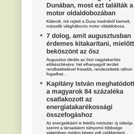
Óriási a zavar, a magyarok
A
szerint a Fradi leigazolja a
v
Real Madrid sztárját?
E
A Ferencváros már megkezdte a szezont, de a
Ti
spanyol szuperklub még csak melegít.
re
Mesterit húzott a Liverpool, az
F
éjszaka leigazolták az FC
e
Barcelona világsztárját
e
Ennek semmi előjele nem volt.
Me
Fe