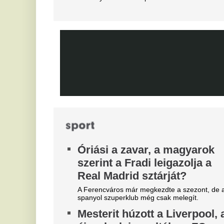
Bejelentkezett a Liverpool
Ne
következő csapatkapitánya?
S
Szoboszlai Dominik üres
f
kézzel maradhat
d
Különleges üzletre készül a Liverpool,
Sz
sztárcsapattól érkezik az új kedvenc.
já
re
Óriási felfordulás a Dohány
kö
utca sarkán, a Budapestre
V
érkezett Real Madrid
m
szállodájánál
m
José Mourinhót és Vinícius Júniort szétszedték a
t
rajongók.
Pó