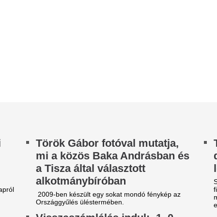
lkotmánybíróban
Szakértők már az iráni hábor
figyelmeztettek, hogy vészes
09-ben készült egy sokat mondó fénykép az
megcsappanhatnak az amerik
szággyűlés üléstermében.
elhúzódó...
isszaszámlálás indul: -1, 0,
NB I: Koszta és Ur
ziget!
duplázott, kiütés
világsztárokat felvonultató zenei színpadok
aratott a Vasas a 
llett idén újra nagyobb hangsúly kerül a
videó
lturális sokszínűségre és a látogatók...
Az újonc Vasas ötöt gurított 
ó történész-e a mesterséges
idényben ötödik helyen záró
ntelligencia?– Sztyepan B.
Két NATO-ország
eszelovszkij digitális
is átlopakodott h
istoriográfiai portréja
drón, majd felrob
ek a rendszerek nem ismerik a múltat, csupán
stratégiai fontoss
lószínűségi mintázatokból építenek fel egy
rténetet.
gázvezeték közel
 hőháztartás zavarai kánikula
Egy azonosítatlan drón robba
Transz-balkáni gázvezeték me
dején
észrevétlenül repült át a romá
testhőmérséklet emelkedését és így a hőleadás
57 éve nyitották, 
kozódását alapvetően két mechanizmus
ozhatja: a fokozott hőtermelés, illetve a...
zárva tart a somo
minitermálfürdő
1969 augusztusában nyílt me