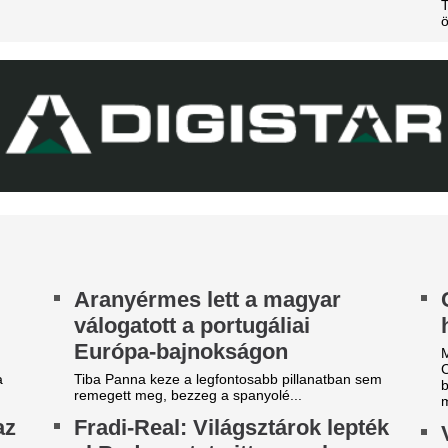
w York Palace Budapest Hotelben száll meg.
A nyári átigazolási pletykák 
sportigazgatója egyértelművé 
zexuális szolgáltatásokkal
továbbra is Willi Orbánnal te
szezont.
izették le a játékvezetőket a
Extraprofitra szám
él-koreaiak
ultrák keményen
exuális szolgáltatásokkal fizették le a
tékvezetőket a dél-koreaiak. A botrány miatt
megfenyegették a
ndőrségi razzia volt a szövetségnél, még a
„divatszurkolókat
ztársasági elnök is megszólalt.
A B középben nem a biztonság
eszélybe került a
agyarországi Eb
Az Arsenal csalód
egrendezése a Marczibányi
Júnior miatt, és a
éri tűz miatt
tárgyalni kezdett 
sztárjátékossal is
sfai Gábor is megszólalt.
Soroljuk a neveket: Bradley B
Mbaye, Julian Álvarez, Nico W