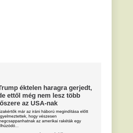
ú megindítása előtt
en
ai rakéták egy
blík
es győzelmet
ZTE ellen -
hazai pályán az előző
 ZTE-nek.
 légvédelmén
ajnalban egy
bant egy
ágú
ében
nt fel Bulgáriában a
llett, miután
n és...
hetedik éve
gyi
g a Szuloki