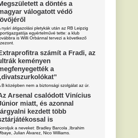
arabot hordja
en elegáns
vben visszatér, de
an fel a negyvenes-
 fehér lenvászon ing-
Magyar Péter
ajdú–Borsa-
 lihegve a közmédia
a. A miniszterelnök azt
vel senkit nem
 súlyos beavatkozásról