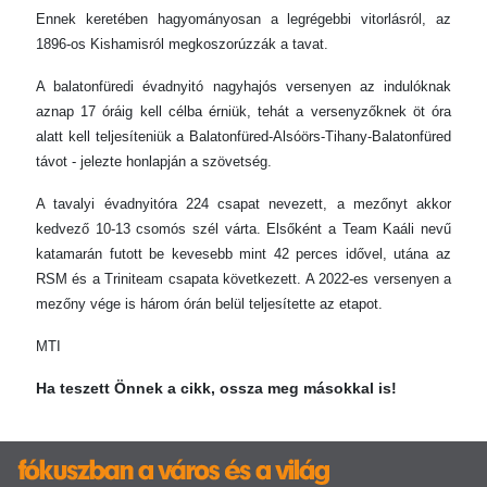
Ennek keretében hagyományosan a legrégebbi vitorlásról, az
1896-os Kishamisról megkoszorúzzák a tavat.
A balatonfüredi évadnyitó nagyhajós versenyen az indulóknak
aznap 17 óráig kell célba érniük, tehát a versenyzőknek öt óra
alatt kell teljesíteniük a Balatonfüred-Alsóörs-Tihany-Balatonfüred
távot - jelezte honlapján a szövetség.
A tavalyi évadnyitóra 224 csapat nevezett, a mezőnyt akkor
kedvező 10-13 csomós szél várta. Elsőként a Team Kaáli nevű
katamarán futott be kevesebb mint 42 perces idővel, utána az
RSM és a Triniteam csapata következett. A 2022-es versenyen a
mezőny vége is három órán belül teljesítette az etapot.
MTI
Ha teszett Önnek a cikk, ossza meg másokkal is!