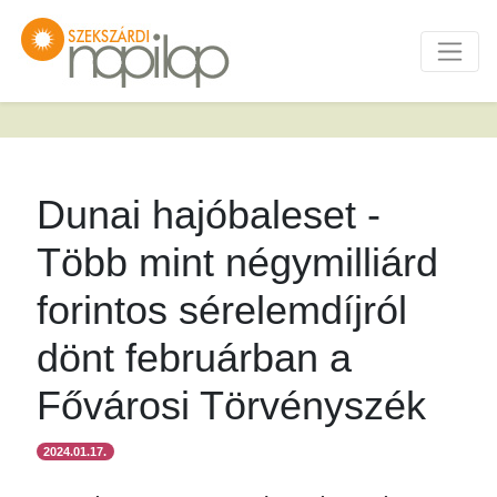
Dunai hajóbaleset -
Több mint négymilliárd
forintos sérelemdíjról
dönt februárban a
Fővárosi Törvényszék
2024.01.17.