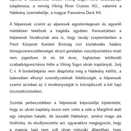
tulajdonosa, a norvég Viking River Cruises AG., valamint a
Hableány üzemeltetője, a magyar Panoráma Deck Kft.
A felperesek szerint az alperesek egyetemlegesen és egyenlő
mértékben felelősek a tragédia ügyében. Keresetükben a
felperesek hivatkoztak arra is, hogy tavaly szeptemberben a
Pesti Központi Kerületi Bíróság vízi közlekedés halálos
tömegszerencsétlenséget okozó gondatlan veszélyez­tetése miatt
nem jogerősen öt és fél éves, fogházban letöltendő
szabadságvesztésre ítélte a Viking Sigyn ukrán kapitányát, Jurij
C.-t. A büntetőeljárás nem állapította meg a Hableány kétfős, a
balesetben elhunyt személyzetének felelősségét, a felperesek
szerint azonban az ő tevékenységük is közrejátszott a két hajó
összeütközésében.
Szerdai perbeszédében a felperesek képviselője kijelentette,
hogy az ukrán kapitány észre sem vette a vele a Margithíd alatt
egy irányban haladó, de lassabb Hableányt, amikor maga alá
fordította, és elsüllyesztette azt, ugyanakkor megjegyezte, hogy
a magyar hajó nem volt olyan műszaki állapotban, hogy