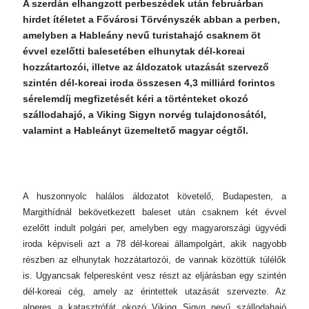
A szerdán elhangzott perbeszédek után februárban
hirdet ítéletet a Fővárosi Törvényszék abban a perben,
amelyben a Hableány nevű turistahajó csaknem öt
évvel ezelőtti balesetében elhunytak dél-koreai
hozzátartozói, illetve az áldozatok utazását szervező
szintén dél-koreai iroda összesen 4,3 milliárd forintos
sérelemdíj megfizetését kéri a történteket okozó
szállodahajó, a Viking Sigyn norvég tulajdonosától,
valamint a Hableányt üzemeltető magyar cégtől.
A huszonnyolc halálos áldozatot követelő, Budapesten, a
Margithídnál bekövetkezett baleset után csaknem két évvel
ezelőtt indult polgári per, amelyben egy magyarországi ügyvédi
iroda képviseli azt a 78 dél-koreai állampolgárt, akik nagyobb
részben az elhunytak hozzátartozói, de vannak közöttük túlélők
is. Ugyancsak felperesként vesz részt az eljárásban egy szintén
dél-koreai cég, amely az érintettek utazását szervezte. Az
alperes a katasztrófát okozó Viking Sigyn nevű szállodahajó