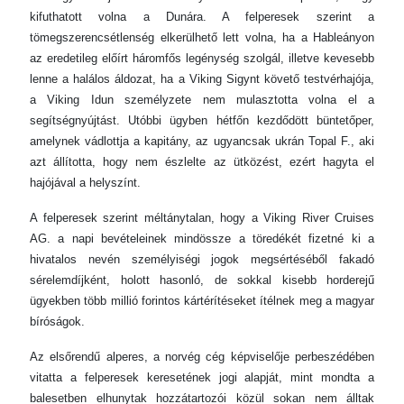
kifuthatott volna a Dunára. A felperesek szerint a
tömegszerencsétlenség elkerülhető lett volna, ha a Hableányon
az eredetileg előírt háromfős legénység szolgál, illetve kevesebb
lenne a halálos áldozat, ha a Viking Sigynt követő testvérhajója,
a Viking Idun személyzete nem mulasztotta volna el a
segítségnyújtást. Utóbbi ügyben hétfőn kezdődött büntetőper,
amelynek vádlottja a kapitány, az ugyancsak ukrán Topal F., aki
azt állította, hogy nem észlelte az ütközést, ezért hagyta el
hajójával a helyszínt.
A felperesek szerint méltánytalan, hogy a Viking River Cruises
AG. a napi bevételeinek mindössze a töredékét fizetné ki a
hivatalos nevén személyiségi jogok megsértéséből fakadó
sérelemdíjként, holott hasonló, de sokkal kisebb horderejű
ügyekben több millió forintos kártérítéseket ítélnek meg a magyar
bíróságok.
Az elsőrendű alperes, a norvég cég képviselője perbeszédében
vitatta a felperesek keresetének jogi alapját, mint mondta a
balesetben elhunytak hozzátartozói közül sokan nem álltak