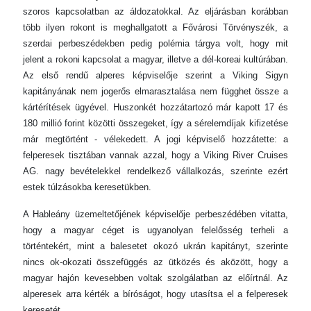
szoros kapcsolatban az áldozatokkal. Az eljárásban korábban
több ilyen rokont is meghallgatott a Fővárosi Törvényszék, a
szerdai perbeszédekben pedig polémia tárgya volt, hogy mit
jelent a rokoni kapcsolat a magyar, illetve a dél-koreai kultúrában.
Az első rendű alperes képviselője szerint a Viking Sigyn
kapitányának nem jogerős elmarasztalása nem függhet össze a
kártérítések ügyével. Huszonkét hozzátartozó már kapott 17 és
180 millió forint közötti összegeket, így a sérelemdíjak kifizetése
már megtörtént - vélekedett. A jogi képviselő hozzátette: a
felperesek tisztában vannak azzal, hogy a Viking River Cruises
AG. nagy bevételekkel rendelkező vállalkozás, szerinte ezért
estek túlzásokba keresetükben.
A Hableány üzemeltetőjének képviselője perbeszédében vitatta,
hogy a magyar céget is ugyanolyan felelősség terheli a
történtekért, mint a balesetet okozó ukrán kapitányt, szerinte
nincs ok-okozati összefüggés az ütközés és aközött, hogy a
magyar hajón kevesebben voltak szolgálatban az előírtnál. Az
alperesek arra kérték a bíróságot, hogy utasítsa el a felperesek
keresetét.