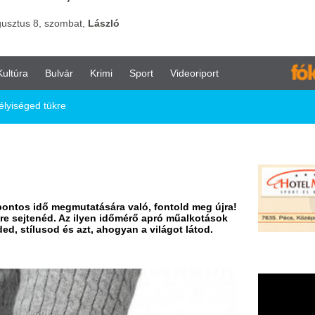
vár
Krimi
Sport
Videoriport
e
gmutatására való, fontold meg újra!
 Az ilyen időmérő apró műalkotások
 és azt, ahogyan a világot látod.