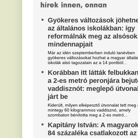
indulunk el az euró felé
A Hold Alapkezelő szakértőivel a várható
hatásokról is beszélgettünk.
Óriási a zavar, a magyarok
A
szerint a Fradi leigazolja a
v
Real Madrid sztárját?
E
A Ferencváros már megkezdte a szezont, de a
Ti
spanyol szuperklub még csak melegít.
re
Mesterit húzott a Liverpool, az
F
éjszaka leigazolták az FC
e
Barcelona világsztárját
e