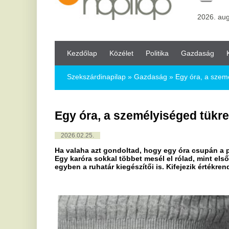
Kezdőlap
Közélet
Politika
Gazdaság
Kultúra
Bul
Szekszárdinapilap
»
Gazdaság »
Egy óra, a személyiséged tükr
Egy óra, a személyiséged tükre
2026.02.25.
Ha valaha azt gondoltad, hogy egy óra csupán a pontos idő me
Egy karóra sokkal többet mesél el rólad, mint elsőre sejtenéd.
egyben a ruhatár kiegészítői is. Kifejezik értékrended, stílusod