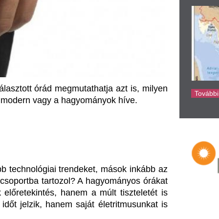
ke
iai trendeket, mások inkább az 
 tartozol? A hagyományos órákat 
s, hanem a múlt tiszteletét is 
 hanem saját életritmusunkat is 
g mindig a hagyományos órák 
ik kedvelik a tradíciókat, egy 
rs fejlődése mellett van valami 
lt ígérete és a jövő íze is 
a és újra megerősíthetjük: jól 
világot takar. Az
üvegek, amik 
. Az acéltokok pedig védelmet 
 szíjak - legyenek azok bőrből, 
et kínálnak. De vajon mi alapján 
a mindennapi praktikum, vagy a 