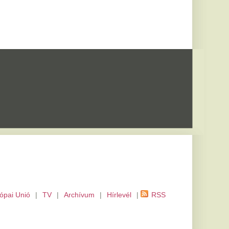
m
|
Hírlevél
|
RSS