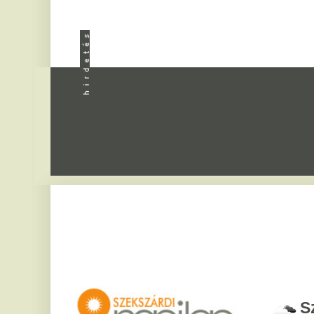
Apróhird
Szekszár
2026. augusztus 8, sz