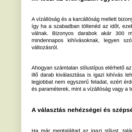
órára, amikor valakinek a karján látod. Az óra több, m
különleges dimenziót nyit meg. Kiválasztása során n
az is, kicsodák vagyunk, és milyen világot képz
Ékszervilág webáruháza segítség lehet ebben, hisz
közül válogathatsz.
Ha tetszett a cikk Önnek, ossza meg ismerőseivel!
Gyökeres változások jöhetnek
M