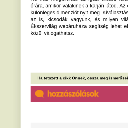
az általános iskolákban: így
E
reformálnák meg az alsósok
h
mindennapjait
Ke
en
Már az idén szeptemberben induló tanévben
Fu
gyökeres változásokat hozhat a magyar általános
iskolák alsó tagozatain az a 14 pontból...
H
Korábban itt látták felbukkanni
o
a 2-es metró peronjára bejutó
ö
vaddisznót: meglepő útvonalat
s
járt be
Te
sz
Kiderült, milyen elképesztő útvonalat tett meg az a
Kő
mintegy 60 kilogrammos vaddisznó, amely
szombaton bénította meg a 2-es metró...
V
Kapitány István: A magyarok
h
84 százaléka csatlakozott az
m
önkéntes
A 
üg
fogyasztáscsökkentéshez
mo
A gazdasági és energetikai miniszter szerint
S
megható volt látni ezt a példaértékű összefogást.
e
Az egyik szélsőségből a
Sz
másikba fordulnak a magyar
eu
befektetők, és még csak most
ga