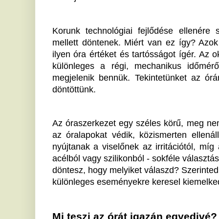
különleges eseményekre keresel kiemelkedő darabot
Mi teszi az órát igazán egyedivé?
A vízállóság és a karcállóság mellett bizonyos órák extr
így ha a szabadban töltenéd az időt, ezek a modelle
válnak. Bizonyos darabok akár 300 méter mélyen 
mindennapos kihívásoknak, legyen szó esőről, i
változásról.
Ahogyan számtalan stílustípus elérhető az órák világ
illő darab kiválasztása is igazi kihívás lehet. Ezerny
legjobbat nem egyszerű feladat, ezért érdemes kicsi
és paraméterek, mint a vízállóság vagy a tok anyaga
A választás nehézségei és szépségei
Ha már megtaláltad az igazi stílust, talán mostan