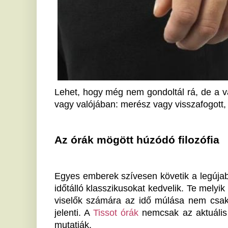
Az órák mögött húzódó filozófia
Egyes emberek szívesen követik a legújabb technológ
időtálló klasszikusokat kedvelik. Te melyik csoportba
viselők számára az idő múlása nem csak előretekinté
jelenti. A 
Tissot órák
 nemcsak az aktuális időt jelzik,
mutatják.
Korunk technológiai fejlődése ellenére sokan mé
mellett döntenek. Miért van ez így? Azok számára, ak
ilyen óra értéket és tartósságot ígér. Az okosórák gyo
különleges a régi, mechanikus időmérőkben: a mú
megjelenik bennük. Tekintetünket az órára vetve újr
döntöttünk.
Az óraszerkezet egy széles körű, meg nem ismerhető 
az óralapokat védik, közismerten ellenálló anyagok
nyújtanak a viselőnek az irritációtól, míg a különféle
acélból vagy szilikonból - sokféle választási lehetőség
döntesz, hogy melyiket válaszd? Szerinted fontosabb 