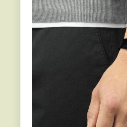
Lehet, hogy még nem gondoltál rá, de a választott ór
vagy valójában: merész vagy visszafogott, modern v