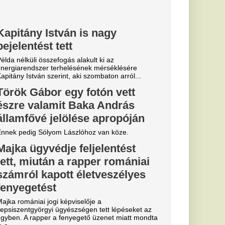
n-saga:
ntés a
t védő
után az RB Leipzig
tette: a klub
rvezi a következő
ít a Fradi, az