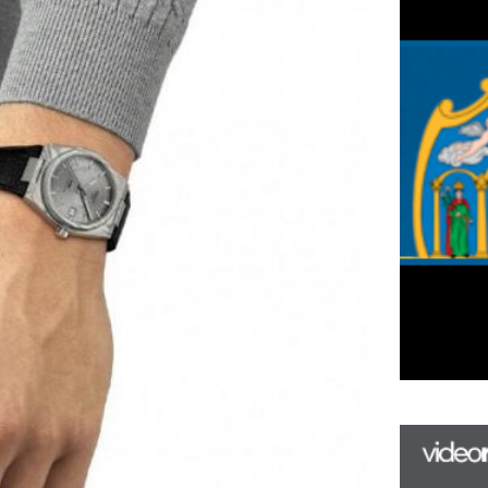
F
m
H
P
l
k
k
H
ád megmutathatja azt is, milyen 
új
ta
agy a hagyományok híve.
az
er
rá
Ho