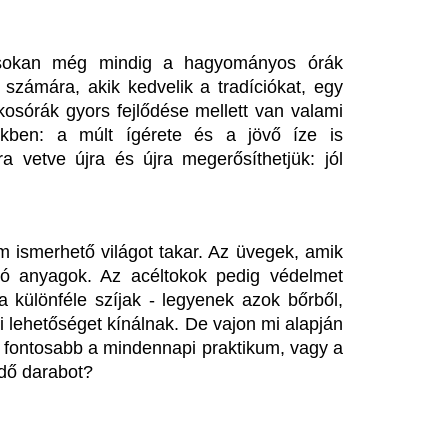
?
ém feltételeknek is ellenállnak, 
k valószínűleg a kedvenceiddé 
is vízállóak, ellenállnak a 
zzadságról vagy hőmérséklet-
ában, úgy a számodra leginkább 
i lehetőség közül kiválasztani a 
t böngészni a különböző szűrők 
 mentén.
tól másképp gondolsz majd egy 