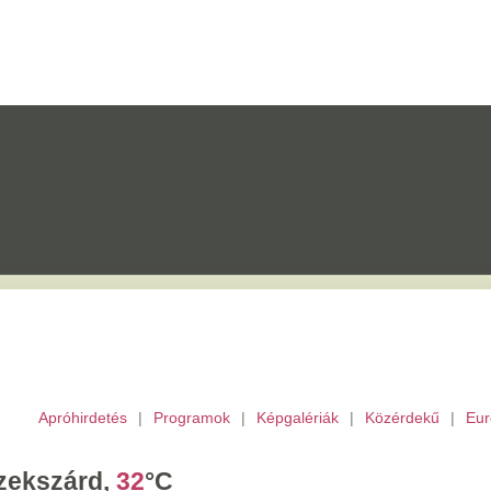
etés
|
Programok
|
Képgalériák
|
Közérdekű
|
Európai Unió
|
TV
|
Archívu
d,
32
°C
ombat,
László