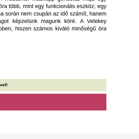
zeket a tisztítószereket jobb,
bejelentést tett
a soha nem használod rajta
Példa nélküli összefogás alaku
energiarendszer terheléséne
vés burkolat vált olyan gyorsan a modern
Kapitány István szerint, aki s
teriőrök kedvencévé, mint a mikrocement.
gamentes, egységes felülete látványos a...
Török Gábor egy f
orrorbaleset a szomszédos
észre valamit Ba
rszágban: frontálisan
államfővé jelölés
sszeütközött két vonat, sok a
Ennek pedig Sólyom Lászlóh
érült
Majka ügyvédje fel
hervonat és személyvonat ütközött össze
tett, miután a rap
ombat délelőtt Horvátország északi részén,
számról kapott él
rös (Krizevci) térségében, Sveti Ivan...
fenyegetést
addisznó okozott rendkívüli
elyzetet a Kossuth téri
Majka romániai jogi képviselő
sepsiszentgyörgyi ügyészsége
etróállomáson
ügyben. A rapper a fenyeget
le a...
Kossuth Lajos téri metróállomás forgalmi
yeletese észlelte, hogy az egyik, üzemen kívüli
Ferran Torres dönt
zgólépcsőn egy vaddisznó sétál...
euróért távozik a 
zerbia erősíteni szeretné az
már a PSG-vel tár
gyüttműködést Ukrajnával
A két klub legkésőbb jövő hét
erbia támogatja Ukrajna területi integritását és
átigazolást
rópai uniós csatlakozását, a két ország pedig a
zdasági, energetikai,...