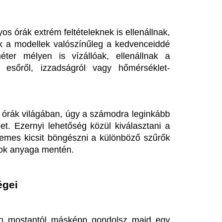
int egy funkcionális eszköz; egy 
em csupán az idő számít, hanem 
elünk magunk köré. A Velekey 
en számos kiváló minőségű óra 
ikrocement burkolatod van?
Kapitány István i