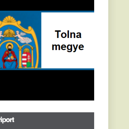
öldrengés rázta
eg
orvátországot,
écsett is érezni
ehetett, anyagi
árok is
eletkeztek
orvátországban
abb földrengés volt
pasztalható, az MTI
t írja: ezúttal 6,3-es
ősségű földrengés
zta meg
rvátországot