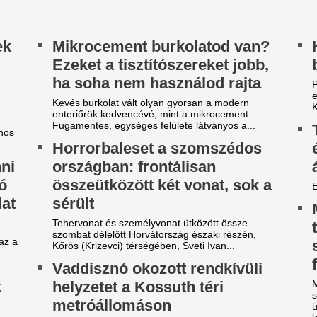
ranyérmes lett a magyar
Véget ért az Orbá
álogatott a portugáliai
Megszületett a dö
urópa-bajnokságon
magyar válogatot
jövőjéről
ba Panna keze a legfontosabb pillanatban sem
megett meg, bezzeg a spanyolé...
A nyári átigazolási pletykák 
sportigazgatója egyértelművé 
radi-Real: Világsztárok lepték
továbbra is Willi Orbánnal te
l Budapestet - itt vannak az
szezont.
lső képek, videók
Extraprofitra szám