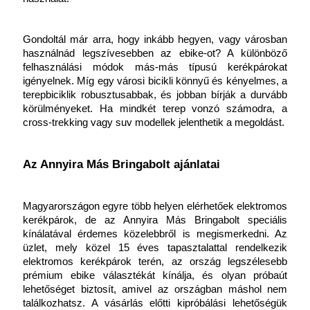
Gondoltál már arra, hogy inkább hegyen, vagy városban 
használnád legszívesebben az ebike-ot? A különböző 
felhasználási módok más-más típusú kerékpárokat 
igényelnek. Míg egy városi bicikli könnyű és kényelmes, a 
terepbiciklik robusztusabbak, és jobban bírják a durvább 
körülményeket. Ha mindkét terep vonzó számodra, a 
cross-trekking vagy suv modellek jelenthetik a megoldást.
Az Annyira Más Bringabolt ajánlatai
Magyarországon egyre több helyen elérhetőek elektromos 
kerékpárok, de az Annyira Más Bringabolt speciális 
kínálatával érdemes közelebbről is megismerkedni. Az 
üzlet, mely közel 15 éves tapasztalattal rendelkezik 
elektromos kerékpárok terén, az ország legszélesebb 
prémium ebike választékát kínálja, és olyan próbaút 
lehetőséget biztosít, amivel az országban máshol nem 
találkozhatsz. A vásárlás előtti kipróbálási lehetőségük 