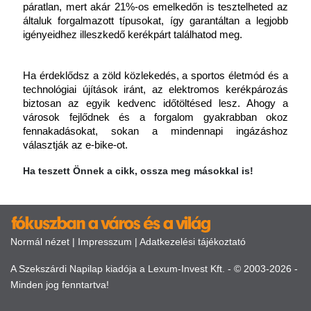
páratlan, mert akár 21%-os emelkedőn is tesztelheted az 
általuk forgalmazott típusokat, így garantáltan a legjobb 
igényeidhez illeszkedő kerékpárt találhatod meg. 
Ha érdeklődsz a zöld közlekedés, a sportos életmód és a 
technológiai újítások iránt, az elektromos kerékpározás 
biztosan az egyik kedvenc időtöltésed lesz. Ahogy a 
városok fejlődnek és a forgalom gyakrabban okoz 
fennakadásokat, sokan a mindennapi ingázáshoz 
választják az e-bike-ot. 
Ha teszett Önnek a cikk, ossza meg másokkal is!
Normál nézet
|
Impresszum
|
Adatkezelési tájékoztató
A Szekszárdi Napilap kiadója a Lexum-Invest Kft. - © 2003-2026 -
Minden jog fenntartva!