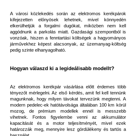
A városi közlekedés során az elektromos kerékpárok 
kifejezetten előnyösek lehetnek, mivel könnyedén 
elkerülhetjük a forgalmi dugókat, miközben nem kell 
aggódnunk a parkolás miatt. Gazdasági szempontból is 
vonzóak, hiszen a fenntartási költségek a hagyományos 
járművekhez képest alacsonyak, az üzemanyag-költség 
pedig szinte elhanyagolható.
Hogyan válaszd ki a legideálisabb modellt?
Az elektromos kerékpár vásárlása előtt érdemes több 
tényezőt mérlegelni. Az első kérdés, amit fel kell tennünk 
magunknak, hogy milyen távokat tervezünk megtenni. A 
modern pedelec-ek hatótávolsága általában 100 km körül 
mozog, de prémium modellek ennél is messzebb 
vihetnek. Fontos figyelembe venni az akkumulátor 
kapacitását és a motor teljesítményét, mivel ezek 
határozzák meg, mennyire lesz gördülékeny és tartós a 
használat.