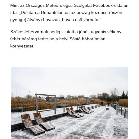
Mint az Országos Meteorológiai Szolgálat Facebook-oldalán
írta: „Délután a Dunántúlon és az ország középső részén
gyenge(látvány) havazás, havas eső várható.”
Székesfehérvárnak pedig kijutott a jóból, ugyanis vékony
fehér hóréteg fedte be a helyi Sóstó háborítatlan
környezetét.