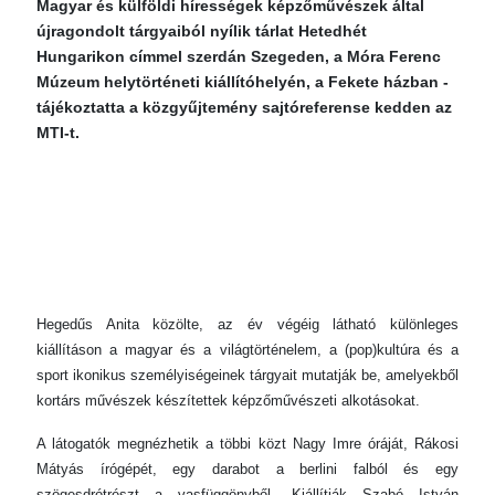
Magyar és külföldi hírességek képzőművészek által
újragondolt tárgyaiból nyílik tárlat Hetedhét
Hungarikon címmel szerdán Szegeden, a Móra Ferenc
Múzeum helytörténeti kiállítóhelyén, a Fekete házban -
tájékoztatta a közgyűjtemény sajtóreferense kedden az
MTI-t.
Hegedűs Anita közölte, az év végéig látható különleges
kiállításon a magyar és a világtörténelem, a (pop)kultúra és a
sport ikonikus személyiségeinek tárgyait mutatják be, amelyekből
kortárs művészek készítettek képzőművészeti alkotásokat.
A látogatók megnézhetik a többi közt Nagy Imre óráját, Rákosi
Mátyás írógépét, egy darabot a berlini falból és egy
szögesdrótrészt a vasfüggönyből. Kiállítják Szabó István