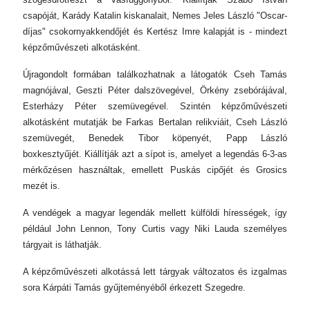
csapóját, Karády Katalin kiskanalait, Nemes Jeles László "Oscar-
díjas" csokornyakkendőjét és Kertész Imre kalapját is - mindezt
képzőművészeti alkotásként.
Újragondolt formában találkozhatnak a látogatók Cseh Tamás
magnójával, Geszti Péter dalszövegével, Örkény zsebórájával,
Esterházy Péter szemüvegével. Szintén képzőművészeti
alkotásként mutatják be Farkas Bertalan relikviáit, Cseh László
szemüvegét, Benedek Tibor köpenyét, Papp László
boxkesztyűjét. Kiállítják azt a sípot is, amelyet a legendás 6-3-as
mérkőzésen használtak, emellett Puskás cipőjét és Grosics
mezét is.
A vendégek a magyar legendák mellett külföldi hírességek, így
például John Lennon, Tony Curtis vagy Niki Lauda személyes
tárgyait is láthatják.
A képzőművészeti alkotássá lett tárgyak változatos és izgalmas
sora Kárpáti Tamás gyűjteményéből érkezett Szegedre.