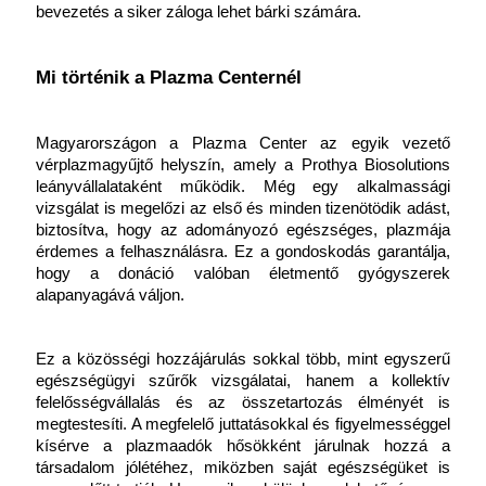
bevezetés a siker záloga lehet bárki számára.
Mi történik a Plazma Centernél
Magyarországon a Plazma Center az egyik vezető 
vérplazmagyűjtő helyszín, amely a Prothya Biosolutions 
leányvállalataként működik. Még egy alkalmassági 
vizsgálat is megelőzi az első és minden tizenötödik adást, 
biztosítva, hogy az adományozó egészséges, plazmája 
érdemes a felhasználásra. Ez a gondoskodás garantálja, 
hogy a donáció valóban életmentő gyógyszerek 
alapanyagává váljon.
Ez a közösségi hozzájárulás sokkal több, mint egyszerű 
egészségügyi szűrők vizsgálatai, hanem a kollektív 
felelősségvállalás és az összetartozás élményét is 
megtestesíti. A megfelelő juttatásokkal és figyelmességgel 
kísérve a plazmaadók hősökként járulnak hozzá a 
társadalom jólétéhez, miközben saját egészségüket is 