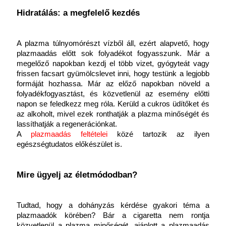
Hidratálás: a megfelelő kezdés
A plazma túlnyomórészt vízből áll, ezért alapvető, hogy 
plazmaadás előtt sok folyadékot fogyasszunk. Már a 
megelőző napokban kezdj el több vizet, gyógyteát vagy 
frissen facsart gyümölcslevet inni, hogy testünk a legjobb 
formáját hozhassa. Már az előző napokban növeld a 
folyadékfogyasztást, és közvetlenül az esemény előtti 
napon se feledkezz meg róla. Kerüld a cukros üdítőket és 
az alkoholt, mivel ezek ronthatják a plazma minőségét és 
lassíthatják a regenerációnkat. 
A
 plazmaadás feltételei
közé tartozik az ilyen 
egészségtudatos előkészület is.
Mire ügyelj az életmódodban?
Tudtad, hogy a dohányzás kérdése gyakori téma a 
plazmaadók körében? Bár a cigaretta nem rontja 
közvetlenül a plazma minőségét, ajánlott a plazmaadás 