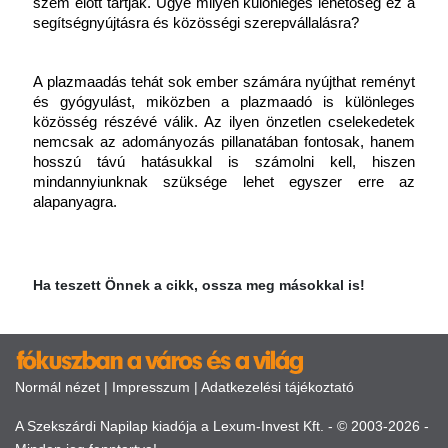
szem előtt tartják. Ugye milyen különleges lehetőség ez a 
segítségnyújtásra és közösségi szerepvállalásra?
A plazmaadás tehát sok ember számára nyújthat reményt 
és gyógyulást, miközben a plazmaadó is különleges 
közösség részévé válik. Az ilyen önzetlen cselekedetek 
nemcsak az adományozás pillanatában fontosak, hanem 
hosszú távú hatásukkal is számolni kell, hiszen 
mindannyiunknak szüksége lehet egyszer erre az 
alapanyagra.
Ha teszett Önnek a cikk, ossza meg másokkal is!
Normál nézet
|
Impresszum
|
Adatkezelési tájékoztató
A Szekszárdi Napilap kiadója a Lexum-Invest Kft. - © 2003-2026 -