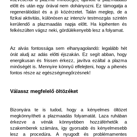
előtt és után egy órával nem dohányozni. Ez támogatja a 
regenerálódást és a jó közérzetet. Talán meglep, de a 
fizikai aktivitás, különösen az intenzív testmozgás szintén 
kerülendő a plazmaadás napja előtt. Ha kipihenten és 
felkészülten vágsz neki, gördülékenyebb lesz a folyamat.
Az alvás fontossága sem elhanyagolandó: legalább hét 
órát aludj az adás előtti éjszakán. Ez segít abban, hogy 
energikusan és frissen érkezz, javítva ezáltal a plazma 
minőségét is. Mennyire könnyű elfelejteni, hogy a pihenés 
fontos része az egészségmegőrzésnek!
Válassz megfelelő öltözéket
Bizonyára te is tudod, hogy a kényelmes öltözet 
megkönnyítheti a plazmaadás folyamatát. Laza ruhában 
érkezve a vénák könnyebben hozzáférhetők a 
szakemberek számára, így gyorsabb és kényelmesebb 
lesz a procedúra. A nyugodt és problémamentes 