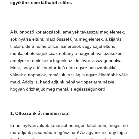
egyikünk sem láthatott előre.
A különböző korlátozások, amelyek tavasszal megjelentek,
sok nyárra eltűnt, majd ősszel újra megjelentek, a kijárási
tilalom, de a home office, ismerősök vagy saját eltűnő
munkalehetőségek csak néhány a nagyobb változásokból,
amelyekre emlékezni fogunk az idei évre visszagondolva.
Most, hogy a téli napforduló után egyre hosszabbakká
válnak a nappalok, reméljük, a világ is egyre élhetőbbé válik
majd. Addig is, hadd adjunk néhány tippet arra nézve,
hogyan őrizhetjük meg mentális egészségünket!
1, Öltözzünk át minden nap!
Ennél nyilvánvalóbb tanácsot nemigen lehet adni, mégis: ne
maradjunk pizsamában egész nap! Az agyunk ezt úgy fogja