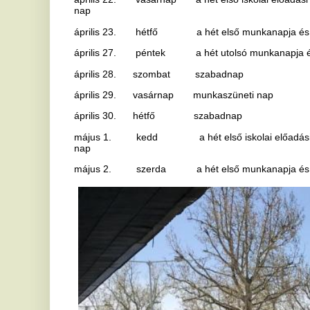
május 1. kedd a hét első iskolai előadási napját és első 
nap
május 2. szerda a hét első munkanapja és első iskolai elő