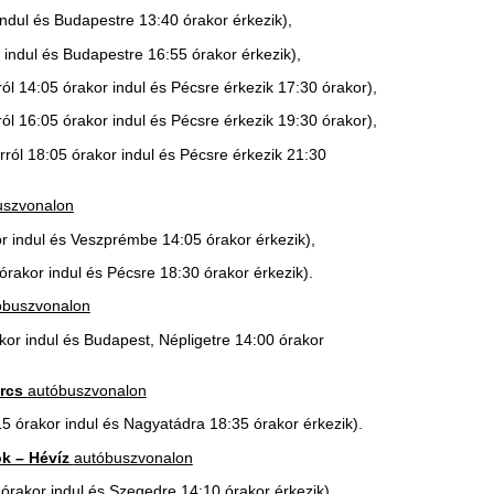
l és Nagyatádra 18:35 órakor érkezik).
óbuszvonalon
és Szegedre 14:10 órakor érkezik),
Szekszárdra 17:55 órakor érkezik).
be 15:00 órakor érkezik),
okra 18:35 órakor érkezik).
 és Dombóvárra 16:06 órakor érkezik).
óvárra 17:20 órakor érkezik).
Pécsre 14:25 órakor érkezik),
ásiba érkezik 16:20 órakor érkezik).
s Hőgyészre 15:20 órakor érkezik).