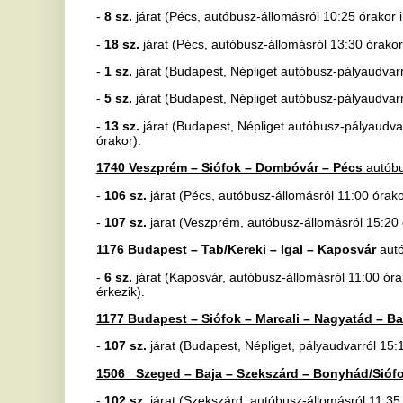
-
107 sz.
járat (Budapest, Népliget, pályaudvarról 15:15 órakor indu
1506 Szeged – Baja – Szekszárd – Bonyhád/Siófok – Hévíz
aut
-
102 sz
. járat (Szekszárd, autóbusz-állomásról 11:35 órakor indul 
-
105 sz.
járat (Szeged, autóbusz-állomásról 15:25 órakor indul és 
1592 Kaposvár – Siófok – Veszprém – Győr
autóbuszvonalon
-
3 sz.
járat (Siófok, autóbusz-állomásról 12:45 órakor indul és Győr
-
124 sz.
járat (Győr, autóbusz-állomásról 16:00 órakor indul és Sióf
5438 [Szekszárd –]Hőgyész – Dombóvár
autóbuszvonalon
-
437 sz.
járat (Hőgyész, autóbusz-váróteremtől 15:25 órakor indul
5503 Dombóvár – Tamási
autóbuszvonalon
-
556 sz.
járat (Tamási, vasútállomásról 16:30 órakor indul és Domb
5608 Pécs – Sásd – Dombóvár – Tamási
autóbuszvonalon
-
6 sz
. járat (Dombóvár, autóbusz-állomásról 13:20 órakor indul és 
-
221 sz.
járat (Pécs, autóbusz-állomásról 14:45 órakor indul és Tam
5923 Kaposvár – Dombóvár – Szekszárd
autóbuszvonalon
-
337 sz.
járat (Kaposvár, autóbusz-állomásról 13:40 órakor indul é
5925 Kaposvár – Mosdós – Dombóvár
autóbuszvonalon