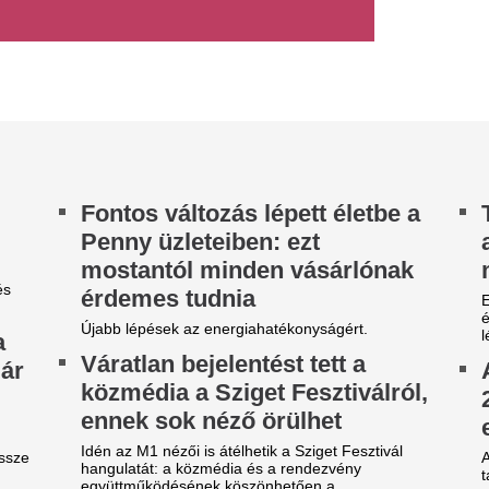
Lecsapott az MLSZ
agyar Péter bejelentette:
sora az NB I-ben -
ége az önkéntes spórolásnak
Zete sem maradt 
vártnál hamarabb sikerült stabilizálni az ország
ergetikai helyzetét, így péntektől már nincs
Érintett a ZTE, a Pécs, a Ka
ükség az önkéntes...
III. Ker. TVE is.
gy másik spanyol
A 39 éves Lionel M
ilágbajnokot vesz meg a Real
láncát
adrid, ha nem sikerül
Pintér Dániel is beköszönt, d
eigazolni Rodrit
Karnyújtásnyira a
tek óta próbálkoznak a Manchester City
megállapodás: Jo
anylabdásának a megszerzésével.
győzte meg a Real 