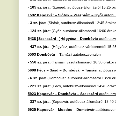
-
682 sz.
járat (Dombóvár, autóbusz-állomásról 12:25 órakor indul é
5966 Kaposvár – Kadarkút – Nagyatád – Barcs
autóbuszvonalon
-
176 sz.
járat (Nagyatád, autóbusz-állomásról 19:25 órakor indul é
Utasaink társaságunk honlapján
www.ddkk.hu
tájékozódhatnak részletesebben.
Felhívjuk szíves figyelmüket, hogy más társaságok a fenti álta
közlekedtethetik autóbuszjárataikat. Javasoljuk, hogy az utazá
illetékes társaság információs elérhetőségén, vagy a
www.mene
tájékozódjanak.
Ha tetszett a cikk Önnek, ossza meg ismerőseivel!