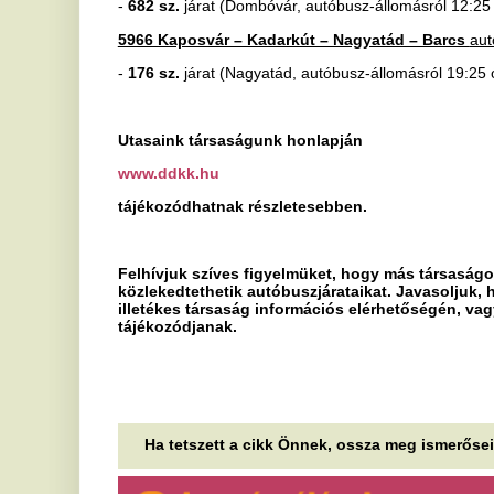
Hőkupola bezárult: bajban a
F
klímát használók is
P
m
A 2026-os nyár második hőkupolája ismét
jelentősen növelte a klímák használatát. A hűtés
é
helyszínenként átlagosan napi 4,29 kWh...
Új
Akkora nyereség jött össze a
V
Molnál, hogy Nagy Márton már
k
holnap újranyitná az
e
extraprofitadó-dossziét
Id
A legoptimistább elemzői várakozásokat is messze
ha
felülmúló negyedéves profitról jelentett a Mol.
eg
Sok hő semmiért
M
Aszálytetőzés, NKA-s csalások, Ceuta üzenete és
m
a kis magyar Kalinyingrád a 444 napindító
h
hírlevelében.
Az elektromos rollerek
Ma
be
veszélyesebbek a motoroknál
en
és a kerékpároknál, állítja egy
„