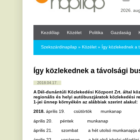
Kezdőlap
Közélet
Politika
Gazdaság
Kultúra
Bul
Szekszárdinapilap
»
Közélet »
Így közlekednek a távolsági busz
Így közlekednek a távolsági buszok a h
2018.04.17.
A Dél-dunántúli Közlekedési Központ Zrt. által közlekedtetett 
regionális és helyi autóbuszjáratok közlekedési rendje az ápri
1-jei ünnep környékén az alábbiak szerint alakul:
2018.
április 19. csütörtök munkanap
április 20. péntek munkanap
április 21. szombat a hét utolsó munkanapja és utolsó iskolai
április 22. vasárnap a hét első iskolai előadási napját és el
nap
április 23. hétfő a hét első munkanapja és első iskolai elő
április 27. péntek a hét utolsó munkanapja és utolsó iskolai
április 28. szombat szabadnap
április 29. vasárnap munkaszüneti nap
április 30. hétfő szabadnap