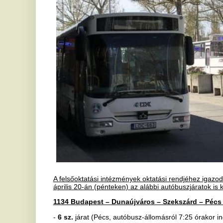
A felsőoktatási intézmények oktatási rendjéhez igazodva a fenti álta
április 20-án (pénteken) az alábbi autóbuszjáratok is közlekednek:
1134 Budapest – Dunaújváros – Szekszárd – Pécs – Siklós
autó
-
6 sz.
járat (Pécs, autóbusz-állomásról 7:25 órakor indul és Budape
-
8 sz.
járat (Pécs, autóbusz-állomásról 10:25 órakor indul és Budap
-
18 sz.
járat (Pécs, autóbusz-állomásról 13:30 órakor indul és Buda
-
1 sz.
járat (Budapest, Népliget autóbusz-pályaudvarról 14:05 órako
-
5 sz.
járat (Budapest, Népliget autóbusz-pályaudvarról 16:05 órako
-
13 sz.
járat (Budapest, Népliget autóbusz-pályaudvarról 18:05 órak
órakor).
1740 Veszprém – Siófok – Dombóvár – Pécs
autóbuszvonalon
-
106 sz.
járat (Pécs, autóbusz-állomásról 11:00 órakor indul és Ve
-
107 sz.
járat (Veszprém, autóbusz-állomásról 15:20 órakor indul é
1176 Budapest – Tab/Kereki – Igal – Kaposvár
autóbuszvonalon
-
6 sz.
járat (Kaposvár, autóbusz-állomásról 11:00 órakor indul és B
érkezik).
1177 Budapest – Siófok – Marcali – Nagyatád – Barcs
autóbuszv