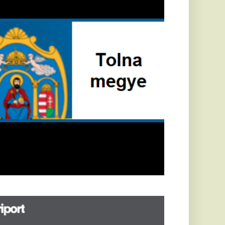
öldrengés rázta
eg
orvátországot,
écsett is érezni
ehetett, anyagi
árok is
eletkeztek
orvátországban
abb földrengés volt
pasztalható, az MTI
t írja: ezúttal 6,3-es
ősségű földrengés
zta meg
rvátországot