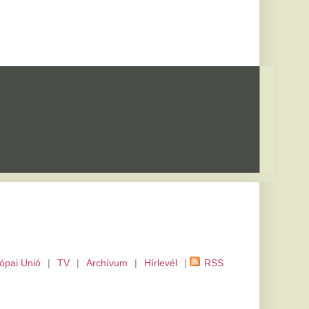
m
|
Hírlevél
|
RSS