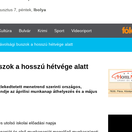
vár
Krimi
Sport
Videoriport
ok a hosszú hétvége alatt
osszú hétvége alatt
menetrend szerinti országos,
lisi munkanap áthelyezés és a május
 előadási napja
ső munkanapját megelőző munkaszüneti
adási napja
 előadási napja