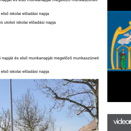
munkanapját megelőző munkaszüneti
adási napja
F
m
H
P
l
k
k
H
új
ta
az
er
rá
Ho