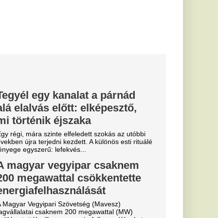
, eltiltások
 a Vidi és a
ki
posvár, a Haladás és a
essi letépte
e a VAR közbeszólt.
sé Mourinho
csillagát a