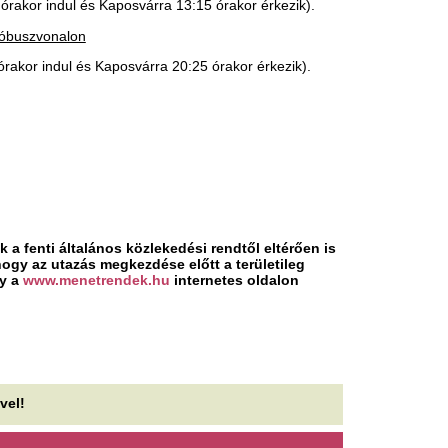
ontos változás lépett életbe a
Tegyél egy kanala
enny üzleteiben: ezt
alá elalvás előtt: 
ostantól minden vásárlónak
mi történik éjszak
rdemes tudnia
Egy régi, mára szinte elfeled
években újra terjedni kezdett.
abb lépések az energiahatékonyságért.
lényege egyszerű: lefekvés...
áratlan bejelentést tett a
A magyar vegyip
özmédia a Sziget Fesztiválról,
200 megawattal c
nnek sok néző örülhet
energiafelhasznál
én az M1 nézői is átélhetik a Sziget Fesztivál
A Magyar Vegyipari Szövets
ngulatát: a közmédia és a rendezvény
tagvállalatai csaknem 200 m
yüttműködésének köszönhetően a...
csökkentették villamosenergi
és...
agyar Péter: „Közösen
Mi támasztotta alá
egcsináltuk, és megvédtük
milliót? Helyreigaz
azánk energiabiztonságát”
Molnár Áronról szó
gyar Péter miniszterelnök csütörtök este újabb
jelentést tett közösségi oldalán az ország
Az MTI helyreigazítása szerin
ergiaellátásával kapcsolatban.
rendelkezésre tételes, ellenő
hogy Molnár Áron kulturális p
Közösen megcsináltuk” –