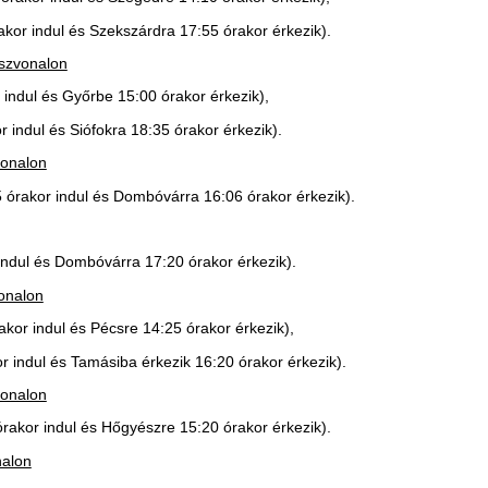
s Kaposvárra 13:15 órakor érkezik).
s Kaposvárra 20:25 órakor érkezik).
lános közlekedési rendtől eltérően is
s megkezdése előtt a területileg
trendek.hu
internetes oldalon