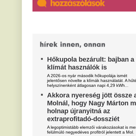
friss brit tanulmány
M
A korábbi balesetek elemzéséből kiderült, hogy a
v
nők körülbelül harmadával több rollerbalesetben
voltak érintettek a férfiaknál, és...
A 
en
sz
Szoboszlait nem érdekli a
E
felelősség, Liverpoolban a
v
vezetőségre mutogat
M
l
A Liverpool körül ugyanakkor továbbra sem
csitulnak a viták, még szükség lenne néhány
He
komoly erősítésre.
ar
Real Madrid: robbant a bomba,