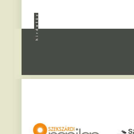
Apróhird
Szekszár
2026. augusztus 7, pén