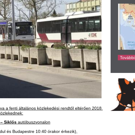
ke
lános közlekedési rendtől eltérően 2018.
buszvonalon
stre 10:40 órakor érkezik),
estre 13:40 órakor érkezik),
pestre 16:55 órakor érkezik),
r indul és Pécsre érkezik 17:30 órakor),
r indul és Pécsre érkezik 19:30 órakor),
or indul és Pécsre érkezik 21:30
szprémbe 14:05 órakor érkezik),
s Pécsre 18:30 órakor érkezik).
udapest, Népligetre 14:00 órakor
onalon