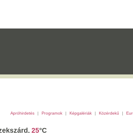
etés
|
Programok
|
Képgalériák
|
Közérdekű
|
Európai Unió
|
TV
|
Archívu
d,
25
°C
tek,
Ibolya