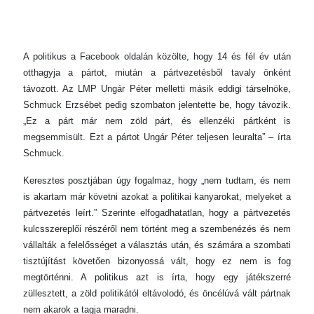
A politikus a Facebook oldalán közölte, hogy 14 és fél év után
otthagyja a pártot, miután a pártvezetésből tavaly önként
távozott. Az LMP Ungár Péter melletti másik eddigi társelnöke,
Schmuck Erzsébet pedig szombaton jelentette be, hogy távozik.
„Ez a párt már nem zöld párt, és ellenzéki pártként is
megsemmisült. Ezt a pártot Ungár Péter teljesen leuralta” – írta
Schmuck.
Keresztes posztjában úgy fogalmaz, hogy „nem tudtam, és nem
is akartam már követni azokat a politikai kanyarokat, melyeket a
pártvezetés leírt.” Szerinte elfogadhatatlan, hogy a pártvezetés
kulcsszereplői részéről nem történt meg a szembenézés és nem
vállalták a felelősséget a választás után, és számára a szombati
tisztújítást követően bizonyossá vált, hogy ez nem is fog
megtörténni. A politikus azt is írta, hogy egy játékszerré
züllesztett, a zöld politikától eltávolodó, és öncélúvá vált pártnak
nem akarok a tagja maradni.