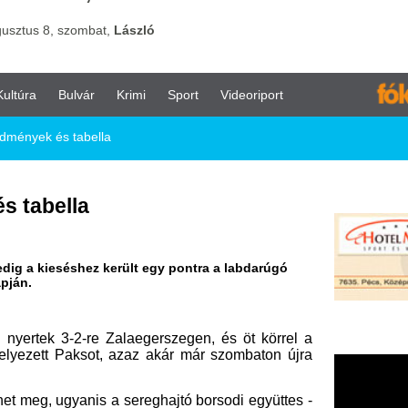
vár
Krimi
Sport
Videoriport
bella
a
ez került egy pontra a labdarúgó
-re Zalaegerszegen, és öt körrel a
ksot, azaz akár már szombaton újra
is a sereghajtó borsodi együttes -
l - hátránya már 14 pont a még
tszott a vendég Diósgyőrrel.