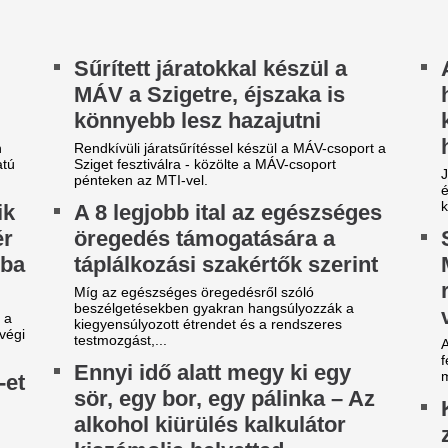
iszámolja helyetted
Kecskeméten – s
y jó kis nyár esti grillezés mellet szinte
keres a rendőrsé
engedhetetlennek gondolunk egy pohár fröccsöt,
gy egy jó hideg sört. Ez mind addig a...
Két fa közé kifeszített zsinór
kerékpáros balesetet egy nő
tős magyar italt akart
belvárosában, ezért a rendőr
ipróbálni a részeg turista, de
Tíz perc alatt min
gy már nem akarták
megváltozott: így 
iszolgálni
meg a 42 fokos m
őfordul, hogy a turisták szeretnek berúgni
melegrekord
dapesten, és a hőség nagyon megárthatott neki.
Sokáig úgy tűnt, a régi rekor
néhány perc alatt minden meg
kiderül, milyen különleges légk