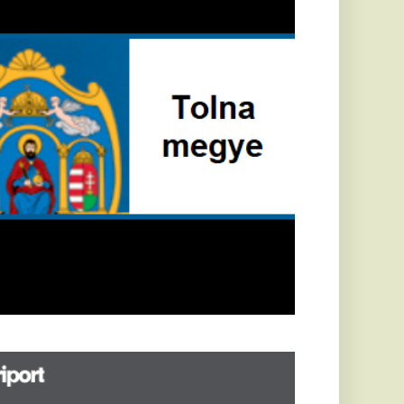
öldrengés rázta
eg
orvátországot,
écsett is érezni
ehetett, anyagi
árok is
eletkeztek
orvátországban
abb földrengés volt
pasztalható, az MTI
t írja: ezúttal 6,3-es
ősségű földrengés
zta meg
rvátországot