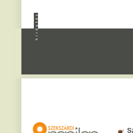
Apróhird
Szekszár
2026. augusztus 8, sz