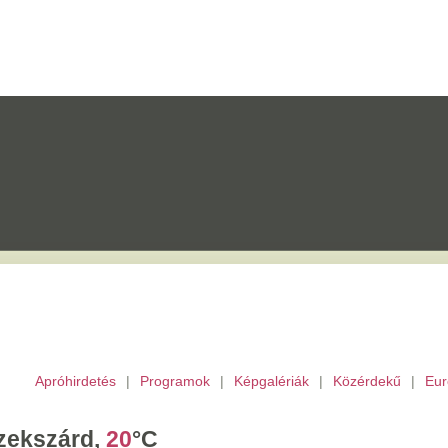
etés
|
Programok
|
Képgalériák
|
Közérdekű
|
Európai Unió
|
TV
|
Archívu
d,
20
°C
ombat,
László