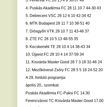
12. Mezőkövesd Zsóry FC 28 5 5 18 24-52 20
A 29. forduló programja:
április 20., szombat:
Puskás Akadémia FC-Paksi FC 14.30
Ferencvárosi TC-Kisvárda Master Good 17.00
Diósgyőri VTK-Debreceni VSC 19.30
április 21., vasárnap:
Kecskeméti TE-Mezőkövesd Zsóry FC 14.05
Fehérvár FC-Zalaegerszegi TE FC 16.00
Újpest FC-MTK Budapest 18.30
MTI
Ha tetszett a cikk Önnek, ossza meg ismerőseivel!