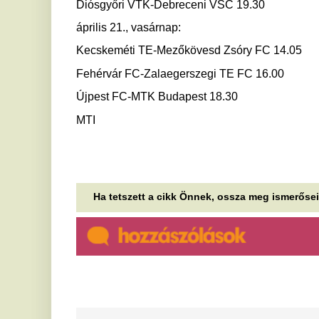
Hűvösen csábító és éteri
S
tekintet: a kék szemsmink
M
uralja 2026 nyarát
k
Ha szereted a kék színt és kipróbálnád, milyen
Re
különleges hatást lehet elérni egy ilyen árnyalatú
Sz
sminkkel, akkor érdemes...
pé
Hatalmas viharokkal búcsúzik
A
a hidegfront, mielőtt visszatér
ö
a hőség - Keddtől ismét lángba
t
borul az ország
Mí
be
Átmenetileg fellélegezhetünk a kánikulából, de a
ki
jövő héten újra lecsap a hőség. Mutatjuk a hétvégi
te
időjárás-előrejelzést és a...
E
Hiába vezeti 50 ponttal az F1-et
s
Antonelli, a Mercedesnél
a
szigorúan tilos az ünneplés