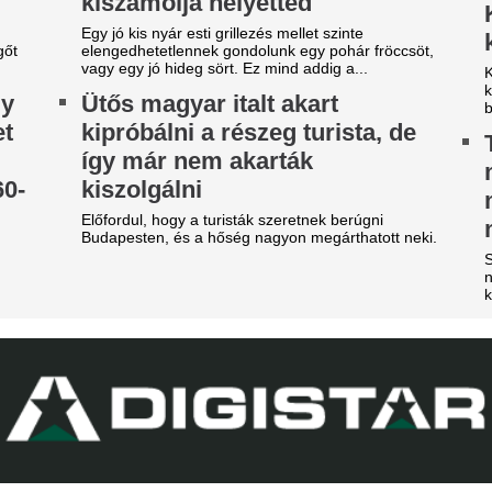
árgyal a Ferencváros, újabb
Durva balhé volt 
átékost adnának el a nyáron
egymással és a m
szekusokkal vere
yre kisebb a keret.
nézők
ilágsztár érkezik Budapestre,
Rendbontás miatt kellett int
1 éve nem látott ilyet a
stadionjában.
agyar főváros
Veszélybe került 
 emberek percek alatt elkapkodták az összes
magyarországi E
gyet.
megrendezése a M
égre elpasszolja Erik ten Hag
téri tűz miatt
gyik legrosszabb igazolását a
Pósfai Gábor is megszólalt.
anchester United
Betlehem Dávid n
y ideje igyekeznek tőle megszabadulni.
magyar küldöttsé
z egyik népszerű sportág
aranyérmét a vize
eljesen eltűnik a közmédiáról
bajnokságon
get ért egy korszak.
A 22 éves úszó fölényes győz
Xabi Alonso össze
Chelsea megvette
kedvenc játékosát
Tökéletesen illik a szárnyvé