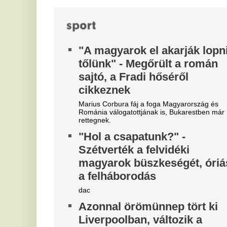
"A magyarok el akarják lopni
V
tőlünk" - Megőrült a román
v
sajtó, a Fradi hőséről
v
cikkeznek
m
Marius Corbura fáj a foga Magyarország és
A 
Románia válogatottjának is, Bukarestben már most
Sz