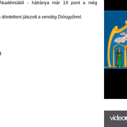
F
m
H
P
l
k
k
H
új
ta
az
er
rá
Ho