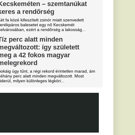
Miskolcon,
agyar
kedtek a
ézkedni a DVTK
a
b
arczibányi
yerte a
g első
s Európa-
elmet aratott.
hozta: a
 egyik
dős rendszerhez.