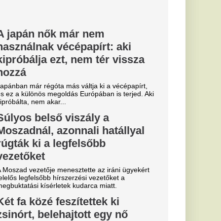
zemtanúkat
g
 miatt szenvedett
 Kecskemét
ség a lakosság...
den
született
agyar
d érintetlen marad, ám
változott. Most
öri...