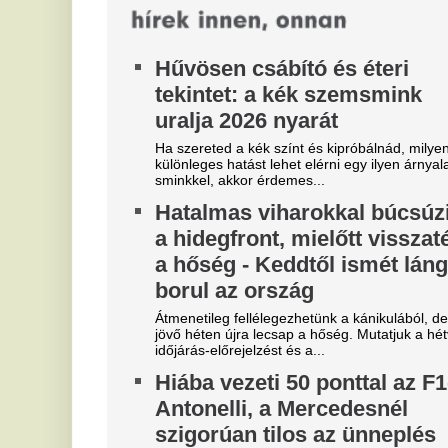
k
Andrea Kimi Antonelli elképesztő formában
versenyez a 2026-os szezonban, de a
Eg
Mercedesnél még senkinek sem szabad pezsgőt
el
bontani.
va
Sok bizonyíték utal arra, hogy
Ü
szupertitkos atomfegyvereket
k
telepített Magyarország
í
területére Szovjetunió az 1960-
k
as évektől
El
Bu
A hidegháború évtizedei alatt Magyarország a
szembenálló világrendek ütközőzónájává vált,
amelynek felszíne alatt titkos katonai...