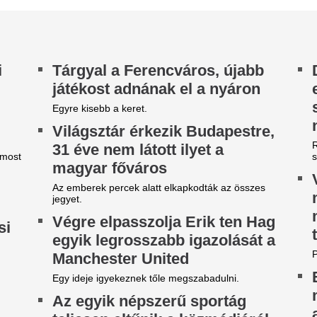
iharjelzés 16 vármegyére,
Az RTL műsorveze
illámok és jégeső jelentheti a
keresett, mint a k
eszélyt, de maradt valami
elnök: így derült k
ás is - Időjárás-előrejelzés
M. Kiss Csaba 1997-ben anny
csatornánál, mint Göncz Árp
villámshow már hajnalban megkezdődött
elnökként.
abolcs-Szatmár-Bereg vármegyében, érkezik a