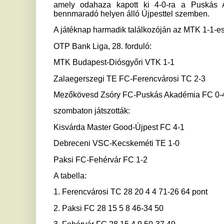
Mezőkövesd Zsóry FC-Puskás Akadémia FC 0-4
szombaton játszották:
Kisvárda Master Good-Újpest FC 4-1
Debreceni VSC-Kecskeméti TE 1-0
Paksi FC-Fehérvár FC 1-2
A tabella:
1. Ferencvárosi TC 28 20 4 4 71-26 64 pont
2. Paksi FC 28 15 5 8 46-34 50
3. Fehérvár FC 28 15 4 9 50-37 49
4. Puskás Akadémia FC 28 11 10 7 44-30 43
5. Debreceni VSC 28 12 6 10 42-34 42
6. MTK Budapest 28 11 7 10 38-51 40
7. Diósgyőri VTK 28 10 7 11 43-46 37
8. ZTE FC 28 10 5 13 48-55 35
9. Kecskeméti TE 28 10 4 14 38-43 34
10. Újpest FC 28 10 4 14 37-59 34
11. Kisvárda Master Good 28 7 3 18 32-46 24