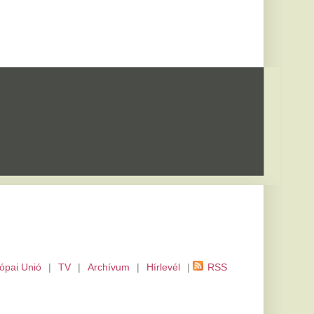
m
|
Hírlevél
|
RSS