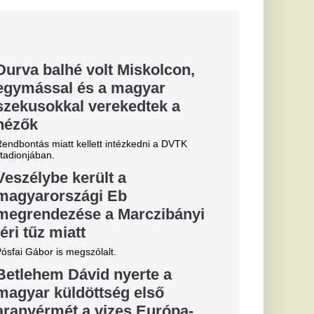
tője annyit
öztársasági
i
i pénzt keresett a
ád köztársasági