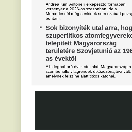
"A magyarok el akarják lopni
T
tőlünk" - Megőrült a román
j
sajtó, a Fradi hőséről
Eg
cikkeznek
V
Marius Corbura fáj a foga Magyarország és
3
Románia válogatottjának is, Bukarestben már most
m
rettegnek.
"Hol a csapatunk?" -
Az
je
Szétverték a felvidéki
V
magyarok büszkeségét, óriási
e
a felháborodás
M
dac
Eg
Azonnal örömünnep tört ki
A
Liverpoolban, változik a
t
Bajnokok Ligája szabályzata
Vé
Olyan szabályról van szó, amely korábban ár
durván sújtotta Szoboszlai Dominik csapatát a
Bajnokok Ligájában.
Tévécsatorna hozta le a
különös szexbotrány részleteit
Furcsa dolgokra derült fény a világbajnokságot
megjárt focinemzetnél.