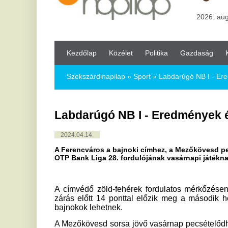
Kezdőlap
Közélet
Politika
Gazdaság
Kultúra
Bul
Szekszárdinapilap
»
Sport »
Labdarúgó NB I - Eredmények és ta
Labdarúgó NB I - Eredmények és tabell
2024.04.14.
A Ferencváros a bajnoki címhez, a Mezőkövesd pedig a kiesésh
OTP Bank Liga 28. fordulójának vasárnapi játéknapján.
A címvédő zöld-fehérek fordulatos mérkőzésen nyertek 3-2
zárás előtt 14 ponttal előzik meg a második helyezett Pa
bajnokok lehetnek.
A Mezőkövesd sorsa jövő vasárnap pecsételődhet meg, ugyan
amely odahaza kapott ki 4-0-ra a Puskás Akadémiátó
bennmaradó helyen álló Újpesttel szemben.
A játéknap harmadik találkozóján az MTK 1-1-es döntetlent já
OTP Bank Liga, 28. forduló:
MTK Budapest-Diósgyőri VTK 1-1
Zalaegerszegi TE FC-Ferencvárosi TC 2-3