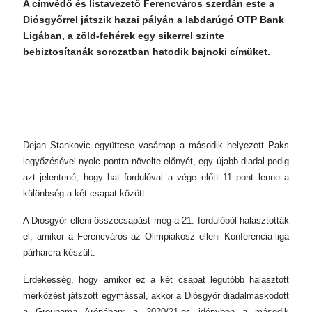
A címvédő és listavezető Ferencváros szerdán este a
Diósgyőrrel játszik hazai pályán a labdarúgó OTP Bank
Ligában, a zöld-fehérek egy sikerrel szinte
bebiztosítanák sorozatban hatodik bajnoki címüket.
Dejan Stankovic együttese vasárnap a második helyezett Paks
legyőzésével nyolc pontra növelte előnyét, egy újabb diadal pedig
azt jelentené, hogy hat fordulóval a vége előtt 11 pont lenne a
különbség a két csapat között.
A Diósgyőr elleni összecsapást még a 21. fordulóból halasztották
el, amikor a Ferencváros az Olimpiakosz elleni Konferencia-liga
párharcra készült.
Érdekesség, hogy amikor ez a két csapat legutóbb halasztott
mérkőzést játszott egymással, akkor a Diósgyőr diadalmaskodott
a Groupama Arénában: a 2020/21-es idényben a második