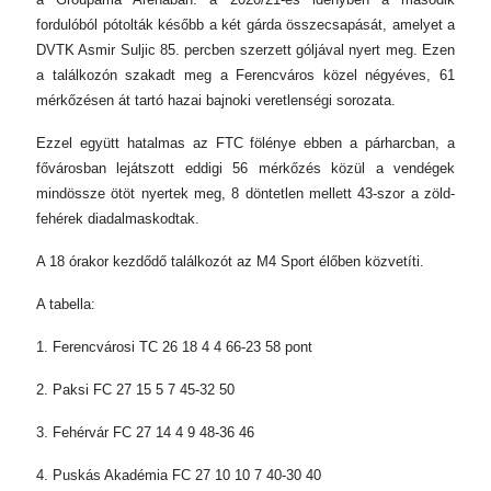
fordulóból pótolták később a két gárda összecsapását, amelyet a
DVTK Asmir Suljic 85. percben szerzett góljával nyert meg. Ezen
a találkozón szakadt meg a Ferencváros közel négyéves, 61
mérkőzésen át tartó hazai bajnoki veretlenségi sorozata.
Ezzel együtt hatalmas az FTC fölénye ebben a párharcban, a
fővárosban lejátszott eddigi 56 mérkőzés közül a vendégek
mindössze ötöt nyertek meg, 8 döntetlen mellett 43-szor a zöld-
fehérek diadalmaskodtak.
A 18 órakor kezdődő találkozót az M4 Sport élőben közvetíti.
A tabella:
1. Ferencvárosi TC 26 18 4 4 66-23 58 pont
2. Paksi FC 27 15 5 7 45-32 50
3. Fehérvár FC 27 14 4 9 48-36 46
4. Puskás Akadémia FC 27 10 10 7 40-30 40