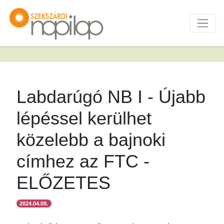
Labdarúgó NB I - Újabb
lépéssel kerülhet
közelebb a bajnoki
címhez az FTC -
ELŐZETES
2024.04.09.