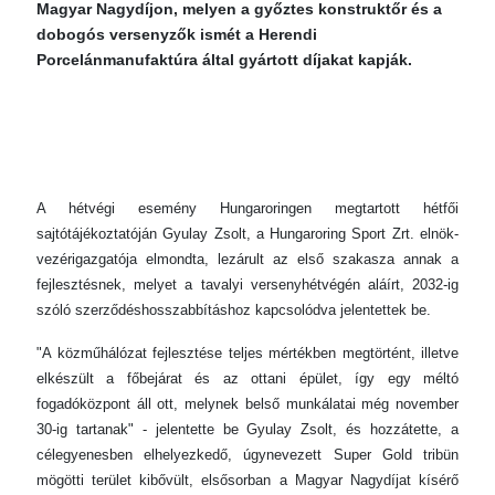
Magyar Nagydíjon, melyen a győztes konstruktőr és a
dobogós versenyzők ismét a Herendi
Porcelánmanufaktúra által gyártott díjakat kapják.
A hétvégi esemény Hungaroringen megtartott hétfői
sajtótájékoztatóján Gyulay Zsolt, a Hungaroring Sport Zrt. elnök-
vezérigazgatója elmondta, lezárult az első szakasza annak a
fejlesztésnek, melyet a tavalyi versenyhétvégén aláírt, 2032-ig
szóló szerződéshosszabbításhoz kapcsolódva jelentettek be.
"A közműhálózat fejlesztése teljes mértékben megtörtént, illetve
elkészült a főbejárat és az ottani épület, így egy méltó
fogadóközpont áll ott, melynek belső munkálatai még november
30-ig tartanak" - jelentette be Gyulay Zsolt, és hozzátette, a
célegyenesben elhelyezkedő, úgynevezett Super Gold tribün
mögötti terület kibővült, elsősorban a Magyar Nagydíjat kísérő