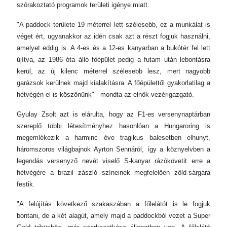
szórakoztató programok területi igénye miatt.
"A paddock területe 19 méterrel lett szélesebb, ez a munkálat is
véget ért, ugyanakkor az idén csak azt a részt fogjuk használni,
amelyet eddig is. A 4-es és a 12-es kanyarban a bukótér fel lett
újítva, az 1986 óta álló főépület pedig a futam után lebontásra
kerül, az új kilenc méterrel szélesebb lesz, mert nagyobb
garázsok kerülnek majd kialakításra. A főépülettől gyakorlatilag a
hétvégén el is köszönünk" - mondta az elnök-vezérigazgató.
Gyulay Zsolt azt is elárulta, hogy az F1-es versenynaptárban
szereplő többi létesítményhez hasonlóan a Hungaroring is
megemlékezik a harminc éve tragikus balesetben elhunyt,
háromszoros világbajnok Ayrton Sennáról, így a köznyelvben a
legendás versenyző nevét viselő S-kanyar rázókövetit erre a
hétvégére a brazil zászló színeinek megfelelően zöld-sárgára
festik.
"A felújítás következő szakaszában a főlelátót is le fogjuk
bontani, de a két alagút, amely majd a paddockból vezet a Super