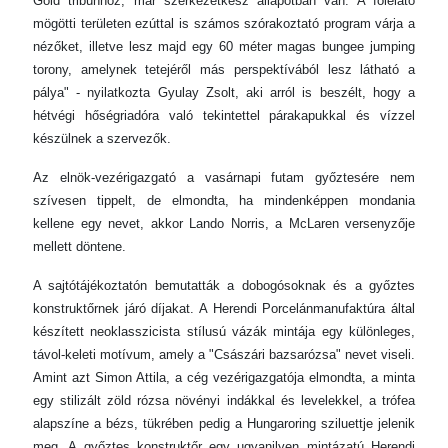
Gold tribünhöz, már szerkezetkész állapotban van. A főlelátó
mögötti területen ezúttal is számos szórakoztató program várja a
nézőket, illetve lesz majd egy 60 méter magas bungee jumping
torony, amelynek tetejéről más perspektívából lesz látható a
pálya" - nyilatkozta Gyulay Zsolt, aki arról is beszélt, hogy a
hétvégi hőségriadóra való tekintettel párakapukkal és vízzel
készülnek a szervezők.
Az elnök-vezérigazgató a vasárnapi futam győztesére nem
szívesen tippelt, de elmondta, ha mindenképpen mondania
kellene egy nevet, akkor Lando Norris, a McLaren versenyzője
mellett döntene.
A sajtótájékoztatón bemutatták a dobogósoknak és a győztes
konstruktőrnek járó díjakat. A Herendi Porcelánmanufaktúra által
készített neoklasszicista stílusú vázák mintája egy különleges,
távol-keleti motívum, amely a "Császári bazsarózsa" nevet viseli.
Amint azt Simon Attila, a cég vezérigazgatója elmondta, a minta
egy stilizált zöld rózsa növényi indákkal és levelekkel, a trófea
alapszíne a bézs, tükrében pedig a Hungaroring sziluettje jelenik
meg. A győztes konstruktőr egy ugyanilyen mintázatú Herendi