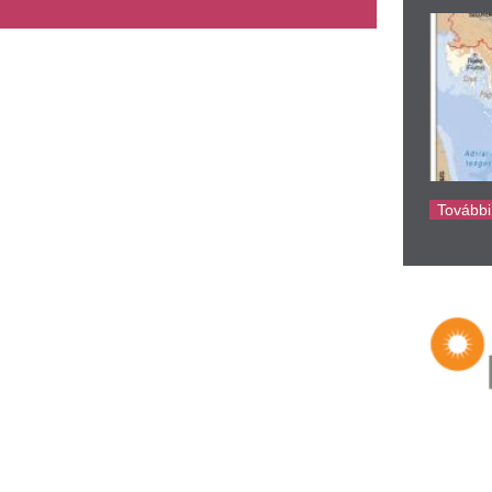
ke
endaya és Tom Holland egy
Már több tízezer á
ngol luxushotelben tartották a
követelt a hőség 
akodalmukat a titkos esküvő
és még nincs vég