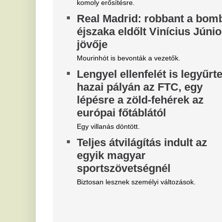
Magyar Péter felmentette Nagy
4
Mártont
z
j
Kármán András vette át a helyét az IMF-nél.
I
Belső vizsgálat a MÁV-nál,
Vé
Mészáros Lőrinc bizalmi
fr
embere leromboltatja a már
A
majdnem elkészült várókat
v
Bíróság elé kerül az elfajult elszámolási vita, de