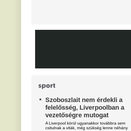
jövője
He
Mourinhót is bevonták a vezetők.
ar
Lengyel ellenfelét is legyűrte
V
hazai pályán az FTC, egy
c
lépésre a zöld-fehérek az
s
európai főtáblától
On
Egy villanás döntött.
M
Teljes átvilágítás indult az
v
egyik magyar
Mi
sportszövetségnél
Biztosan lesznek személyi változások.