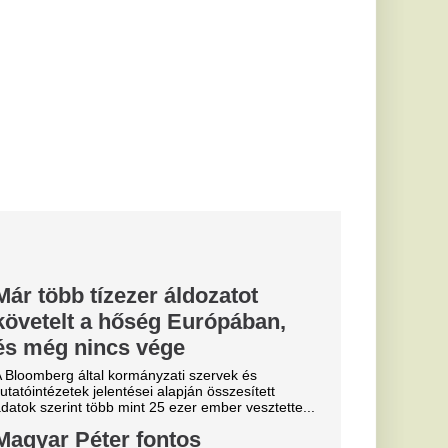
i szervek és
pján összesített
zer ember vesztette...
tos
z önkéntes
ntésről –
érte a
 pénteken reggel
unkacsoport
rtök este ugyanakkor
 közben
16:8-as diéta
 felmérés
z olyan, amihez
áadásul normálisan
 most
 küzdelem –