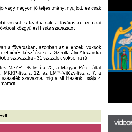
tra - 31 százalék voksolna rá.
-listára 23, a Magyar Péter által
tára 12, az LMP–Vitézy-listára 7, a
zavazna, míg a Mi Hazánk listája 4
F
m
H
P
l
k
k
H
új
ta
az
er
rá
Ho