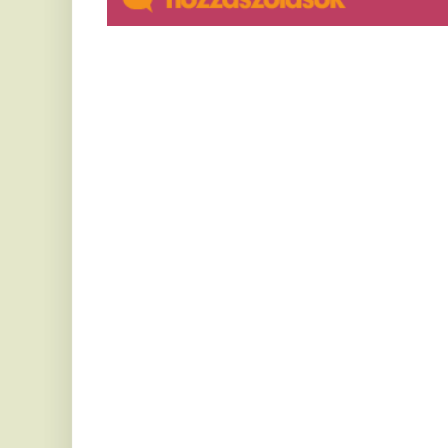
Ezt az 5 dolgot tedd most a
Z
szőlőddel, ha bőséges termést
a
szeretnél.
l