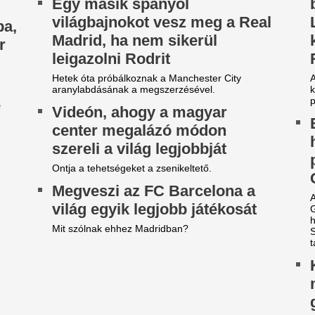
 vármegyére máris kiadták a
Zivatarok mossák 
ivatar-riasztást, villámmal és
kegyetlen kánikul
égesővel jön a lehűlés -
vármegyékben csü
dőjárás-előrejelzés
kiadták az elsőfo
figyelmeztetést
gre tetőzött a forróság, jön a hidegfront és a
iss eső illata.
6 vármegyére is kiadták a rias
z ATV sztárja volt, ma egy
Teljesen kiszáradt
idéki kis faluban él Krug
Magyarország egy