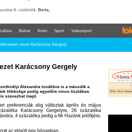
vár
Krimi
Sport
Videoriport
et Karácsony Gergely
rácsony Gergely
lexandra továbbra is a második a
pedig egyelőre nincs tisztában
 majd.
ák alig változtak április és május
arácsony Gergelyre, 26 százaléka
zaléka pedig a Mi Hazánk jelöltjére,
lt egy hónapban,
 jó teljesítményt nyújtott, és csak
s leadhatnak a fővárosiak: európai
yűlési listás szavazatot.
osban, azonban az ellenzéki voksok
észítésekor a Szentkirályi Alexandra