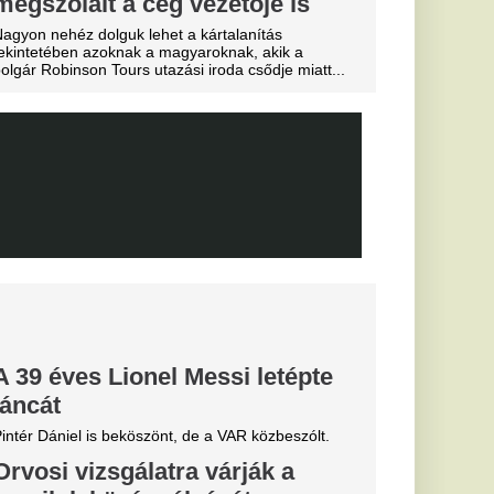
ebb szerdai hírek a
emzetközi átigazolási
Fradi
enfelet", nagy
cinak, de a
biztos
0-ra legyőzte a
a-selejtezők
őzésén.
k, hogyan látták a
szemle és r
sé Mourinho
csillagát a
s Júnior
al Madridnál.
sé Mourinho személyes
törést a