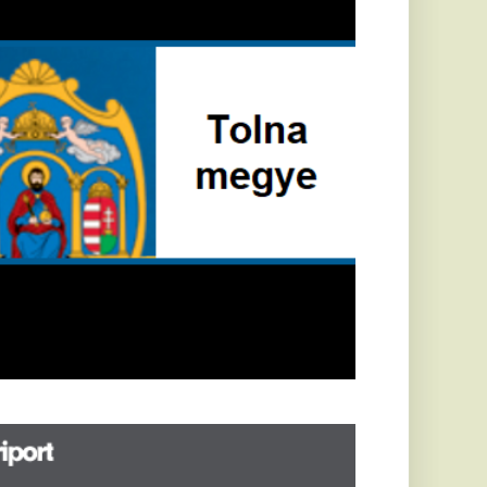
öldrengés rázta
eg
orvátországot,
écsett is érezni
ehetett, anyagi
árok is
eletkeztek
orvátországban
abb földrengés volt
pasztalható, az MTI
t írja: ezúttal 6,3-es
ősségű földrengés
zta meg
rvátországot