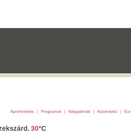
etés
|
Programok
|
Képgalériák
|
Közérdekű
|
Európai Unió
|
TV
|
Archívu
d,
30
°C
törtök,
Berta,