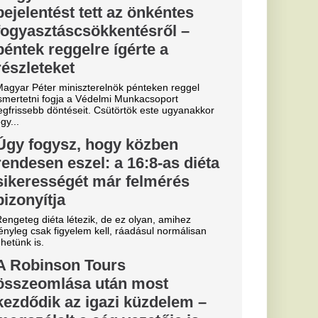
ezetője is
kártalanítás
aroknak, akik a
 iroda csődje miatt...
essi letépte
e a VAR közbeszólt.
 várják a
yását
ius
bb tárgyal a
öldi körkép