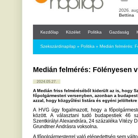
Kezdőlap
Közélet
Politika
Gazdaság
Kultúra
Bul
Szekszárdinapilap
»
Politika »
Medián felmérés: Fölényesen vez
Medián felmérés: Fölényesen vezet Ka
2024.05.27.
A Medián friss felméréséből kiderült az is, hogy Szentkirályi A
főpolgármesteri versenyben, azonban a budapestiek többsége 
azzal, hogy közgyűlési listára és egyéni jelöltekre is szavazhat
A HVG úgy fogalmazott, hogy a főpolgármesteri preferenci
között. A választani tudó budapestiek 46 százaléka K
Szentkirályi Alexandrára, 24 százaléka Vitézy Dávidra, 4 szá
Grundtner Andrásra voksolna.
A főpolgármesterrel való elégedettség sem változott az elmú
a budapestiek 53 százaléka szerint Karácsony jó vagy nagyon
43 százalékuk kritizálta a teljesítményét.
A főpolgármesteri szavazat mellett négy további voksot i
parlamenti, polgármesteri, egyéni képviselői és fővárosi közg
A felmérés szerint markáns ellenzéki többség van a fővár
számos lista között oszlanak meg, emiatt pedig a felmérés k