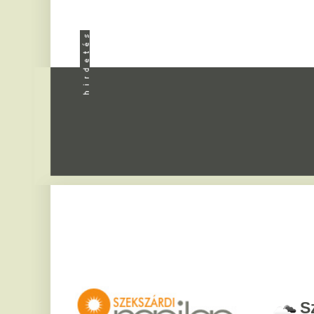
Apróhird
Szekszár
2026. augusztus 6, csü
Bettina