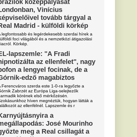
el a
át ezekben a
törtökön:
kú
ztást zivatarok miatt!
ik