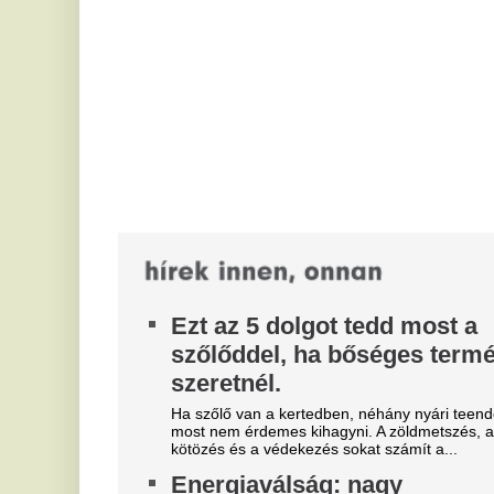
u
Ha szőlő van a kertedben, néhány nyári teendőt
most nem érdemes kihagyni. A zöldmetszés, a
To
kötözés és a védekezés sokat számít a...
jú
há
Energiaválság: nagy
bejelentés érkezett Magyar
F
Pétertől, ez vár ránk péntektől
s
l
Az önkéntes fogyasztáscsökkentés vége: a
miniszterelnök posztja szerint pénteken újabb
s
lépések jöhetnek.
A 
Gajdos László kiakadt, és
hő
ér
cáfolta a fideszesek állításait
H
Takács Péterrel az élen terjesztették, hogy a
vízügyi államtitkár épp a válság idején ment
m
nyaralni.
s
A hónap végéig folyósítják a
t
100 ezer forintos iskolakezdési
A 
támogatás első felét
Or
kö
Második felét novemberben, utalvány formájában
kapják meg az érintett családok.
G
m
T
Az