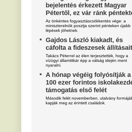
ho
Du
Szoboszlait nem érdekli a
M
felelősség, Liverpoolban a
j
vezetőségre mutogat
f
A Liverpool körül ugyanakkor továbbra sem
A 
csitulnak a viták, még szükség lenne néhány
E
komoly erősítésre.
v
Real Madrid: robbant a bomba,
M
éjszaka eldőlt Vinícius Júnior
l