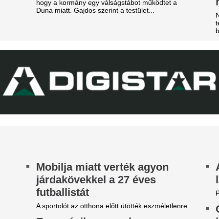
tek óta próbálkoznak a Manchester City
A legfontosabb és legérdekes
anylabdásának a megszerzésével.
külföldi foci világából és a n
piacról. Körkép.
ideón, ahogy a magyar
EL-lapszemle: "A 
enter megalázó módon
hipnotizálta az ell
zereli a világ legjobbját
pofon a lengyel fo
tja a tehetségeket a zsenikeltető.
Górnik-edző maga
egveszi az FC Barcelona a
A Ferencváros szerda este 1-
ilág egyik legjobb játékosát
Górnik Zabrzét az Európa Lig
harmadik körének első mérk
t szólnak ehhez Madridban?
Szokásunkhoz híven megnéztü
találkozót az ellenfélnél. Lap
Karnyújtásnyira a
megállapodás: Jo
győzte meg a Real 
maradásról!
Karnyújtásnyira került Viníciu
szerződéshosszabbítása a Re
Fabrizio Romano szerint Jo
közbelépése hozta meg az át
tárgyalásokon.