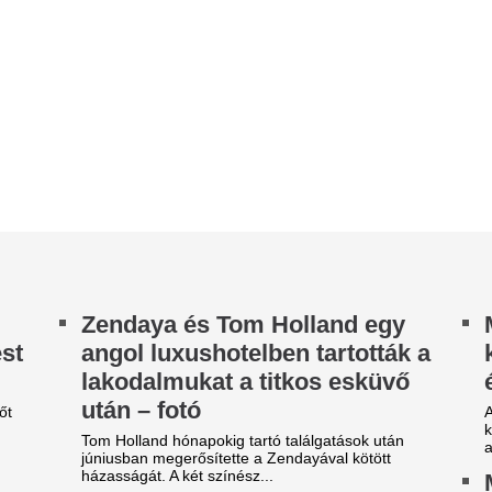
tán – fotó
A Bloomberg által kormányzat
kutatóintézetek jelentései ala
m Holland hónapokig tartó találgatások után
adatok szerint több mint 25 e
niusban megerősítette a Zendayával kötött
zasságát. A két színész...
Magyar Péter fon
igyelmeztetnek a
bejelentést tett a
zakemberek: a kertjeink
fogyasztáscsökke
assan hőcsapdává válnak,
péntek reggelre íg
ürgősen változtatni kell
részleteket
klímaváltozás hatásait már nemcsak a
Magyar Péter miniszterelnök
mérőkön vagy az időjárás-jelentésekben
ismertetni fogja a Védelmi M
ezzük, hanem közvetlenül a saját kertünkben...
legfrissebb döntéseit. Csütö
egy...
uth Gergely: Orbán Balázs
Úgy fogysz, hogy
űködése szekunder
rendesen eszel: a 
zégyenérzetet váltott ki a
sikerességét már
eljes jobboldalon
bizonyítja
Pesti Srácok egykori főszerkesztője szerint
bán Balázs munkássága kiterjedt egyebek
Rengeteg diéta létezik, de e
zött libsi pénzégetésre, kínosan üres...
tényleg csak figyelem kell, r
ehetünk is.
ajdos László kifakadása: Ez
A Robinson Tours
ost mire volt jó, kedves
összeomlása után
akács Péter?
kezdődik az igazi
 élő környezetért felelős miniszter arról beszélt,