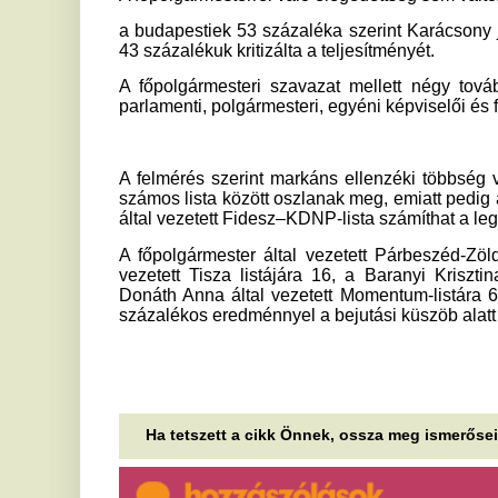
által vezetett Fidesz–KDNP-lista számíthat a legtöbb szavaza
A főpolgármester által vezetett Párbeszéd-Zöldek–MSZP–DK
vezetett Tisza listájára 16, a Baranyi Krisztina MKKP-lis
Donáth Anna által vezetett Momentum-listára 6 százalék s
százalékos eredménnyel a bejutási küszöb alatt maradt.
Ha tetszett a cikk Önnek, ossza meg ismerőseivel!