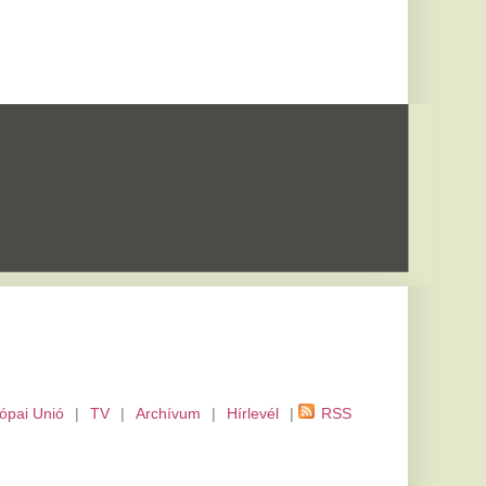
m
|
Hírlevél
|
RSS