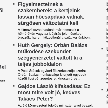
megszólalt a cég v
gy a kormány egy válságstábot működtet a
na miatt. Gajdos szerint a testület...
Nagyon nehéz dolguk lehet a 
tekintetében azoknak a magy
bolgár Robinson Tours utazási
obilja miatt verték agyon
A 39 éves Lionel M
árdakövekkel a 27 éves
láncát
utballistát
Pintér Dániel is beköszönt, d
sportolót az otthona előtt ütötték eszméletlenre.
Orvosi vizsgálatra
gy másik spanyol
brazilok középpál
ilágbajnokot vesz meg a Real
Londonban, Viníc
adrid, ha nem sikerül
képviselőivel tová
eigazolni Rodrit
Real Madrid - külf