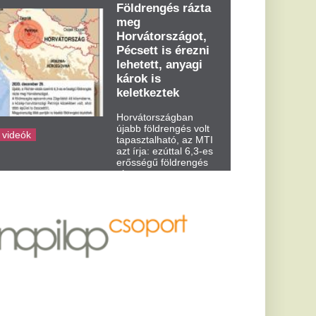
dden kora...
ldozatot
Európában,
e