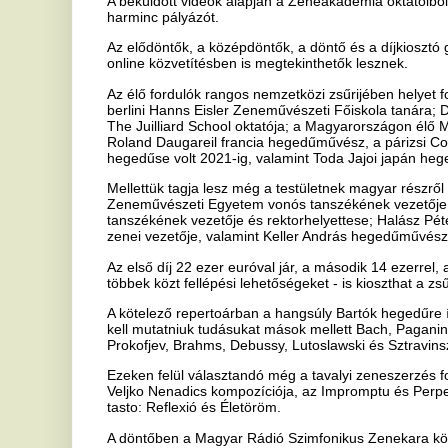
Mellettük tagja lesz még a testületnek magyar részről Baráti Kristó
Zeneművészeti Egyetem vonós tanszékének vezetője; Fekete Gyul
tanszékének vezetője és rektorhelyettese; Halász Péter karmester,
zenei vezetője, valamint Keller András hegedűművész-karmester, a
Az első díj 22 ezer euróval jár, a második 14 ezerrel, a harmadik ped
többek közt fellépési lehetőségeket - is kioszthat a zsűri.
A kötelező repertoárban a hangsúly Bartók hegedűre írt legfontosa
kell mutatniuk tudásukat mások mellett Bach, Paganini, Ravel, Sain
Prokofjev, Brahms, Debussy, Lutoslawski és Sztravinszkij alkotásain
Ezeken felül választandó még a tavalyi zeneszerzés forduló első és 
Veljko Nenadics kompozíciója, az Impromptu és Perpetuum Mobile, i
tasto: Reflexió és Életöröm.
A döntőben a Magyar Rádió Szimfonikus Zenekara közreműködéséve
továbbjutóknak elő kell adniuk Bartók 1. és 2., Mendelssohn e-moll
hegedűversenye közül egyet - áll a közleményben.
Ha tetszett a cikk Önnek, ossza meg ismerőseivel!