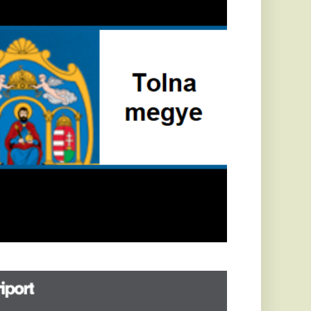
öldrengés rázta
eg
orvátországot,
écsett is érezni
ehetett, anyagi
árok is
eletkeztek
orvátországban
abb földrengés volt
pasztalható, az MTI
t írja: ezúttal 6,3-es
ősségű földrengés
zta meg
rvátországot