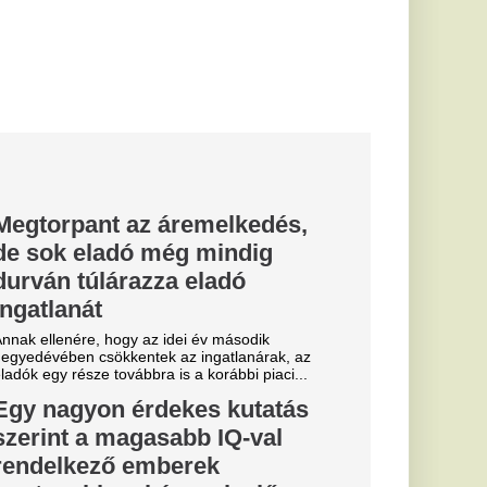
sek előre
i eseményeket
k, hogy az
 elegendő a jó
ormációk, a nyitott...
 a
ején? Ez az
 megmutatja
nikai mozgások miatt
 kontinensek ma
int több száz...
50-es
ost
t nézi
ág
en az a fajta
anul is belefut egy