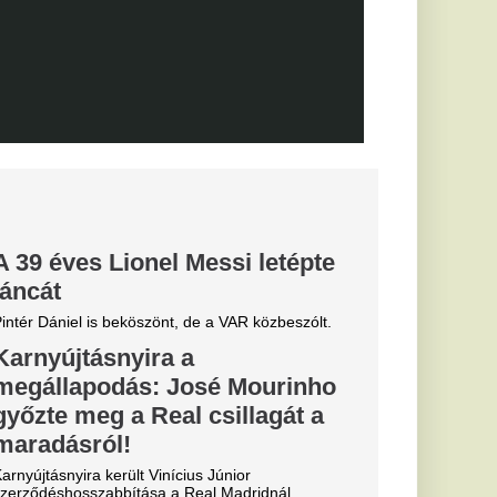
0-ra legyőzte a
a-selejtezők
őzésén.
k, hogyan látták a
szemle és r
yon közel
ág egyik
 igazoljon
lt a spanyol
és Vinícius Jr. is