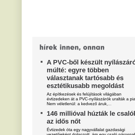
m
elképesztően hihető mesével mégis sikerült...
A 
Préseld ki a levét. Ez a
jö
eg
népszerű nyári zöldség a rák
és a cukorbetegség esküdt
K
ellensége
s
Valódi csodaszer a kánikulában!
A 
re
Majdnem tragédia a Velencei-
es
tónál: elnyelte az iszap egy
A
nőt, hajszálon múlt az élete
1
Egy szolgálaton kívüli vízirendőr lépett közbe.
h
e
Jö
Or
cs