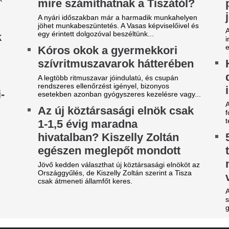
gy másik spanyol
A 39 éves Lionel M
ilágbajnokot vesz meg a Real
láncát
adrid, ha nem sikerül
Pintér Dániel is beköszönt, d
eigazolni Rodrit
Karnyújtásnyira a
tek óta próbálkoznak a Manchester City
megállapodás: Jo
anylabdásának a megszerzésével.
győzte meg a Real 
egveszi az FC Barcelona a
maradásról!
ilág egyik legjobb játékosát
Karnyújtásnyira került Viníciu
t szólnak ehhez Madridban?
szerződéshosszabbítása a Re
Fabrizio Romano szerint Jo
ideón, ahogy a magyar
közbelépése hozta meg az át
tárgyalásokon.
enter megalázó módon
EL-lapszemle: "A 
zereli a világ legjobbját
hipnotizálta az ell
tja a tehetségeket a zsenikeltető.
pofon a lengyel fo
zsudzsákék nagy pofonba
Górnik-edző maga
zaladtak bele a