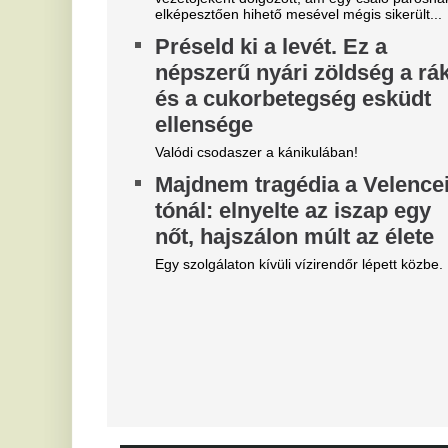
Szoboszlait nem érdekli a
E
felelősség, Liverpoolban a
v
vezetőségre mutogat
M
l
A Liverpool körül ugyanakkor továbbra sem
csitulnak a viták, még szükség lenne néhány
He
komoly erősítésre.
ar
Real Madrid: robbant a bomba,
M
éjszaka eldőlt Vinícius Júnior
v
jövője
Mi
Mourinhót is bevonták a vezetők.
V
Teljes átvilágítás indult az
c
egyik magyar
s
sportszövetségnél
On
Biztosan lesznek személyi változások.
D
Mobilja miatt verték agyon
s