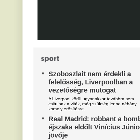
járdakövekkel a 27 éves
K
futballistát
A 
A sportolót az otthona előtt ütötték eszméletlenre.
já