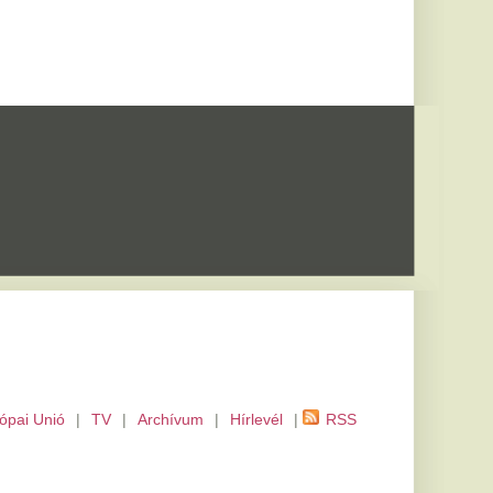
m
|
Hírlevél
|
RSS