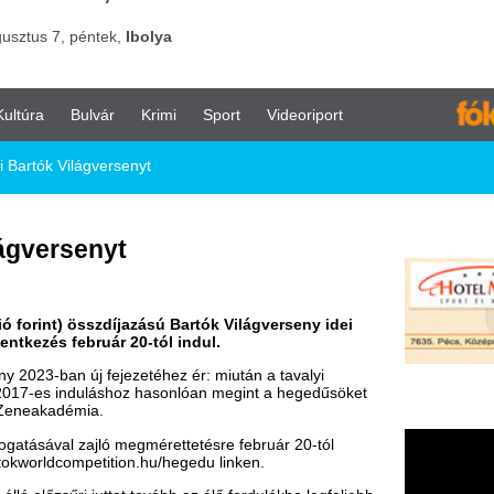
vár
Krimi
Sport
Videoriport
versenyt
nyt
zdíjazású Bartók Világverseny idei
uár 20-tól indul.
fejezetéhez ér: miután a tavalyi
uláshoz hasonlóan megint a hegedűsöket
.
ló megmérettetésre február 20-tól
tition.hu/hegedu linken.
ttat tovább az élő fordulókba legfeljebb
 közönség számára nyitottak, valamint
Stephan Picard német hegedűművész, a
s amerikai hegedűművész, a New York-i
v ukrán-brit brácsaművész-karmester;
ára, aki az Orchestre de Paris első