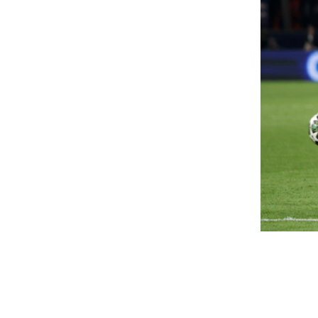
emondtam az összes
Megtorpant az ár
treamingelőfizetésemet a
de sok eladó még
yárra – és sokkal többet
durván túlárazza 
aptam, mint amire
ingatlanát
zámítottam
Annak ellenére, hogy az idei
negyedévében csökkentek az 
jusban meghoztam egy döntést, ami elsőre
eladók egy része továbbra is a
lán túlzásnak tűnt: lemondtam az összes
reamingelőfizetésemet. A Netflix, a Disney+, az...
Egy nagyon érdek
elpörögtek a
szerint a magasab
zakszervezetek, de vajon
rendelkező ember