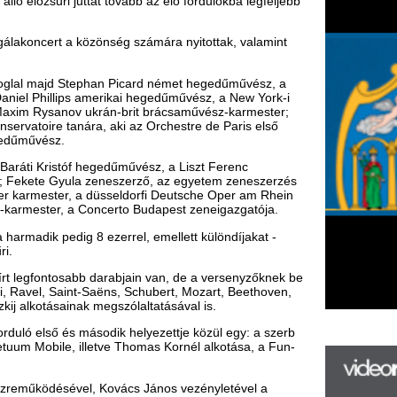
f hegedűművész, a Liszt Ferenc
a zeneszerző, az egyetem zeneszerzés
 a düsseldorfi Deutsche Oper am Rhein
 Concerto Budapest zeneigazgatója.
ig 8 ezerrel, emellett különdíjakat -
bb darabjain van, de a versenyzőknek be
t-Saëns, Schubert, Mozart, Beethoven,
ak megszólaltatásával is.
második helyezettje közül egy: a szerb
lletve Thomas Kornél alkotása, a Fun-
l, Kovács János vezényletével a
, Brahms D-dúr és Csajkovszkij D-dúr
F
m
H
P
l
k
k
H
új
ta
az
er
rá
Ho