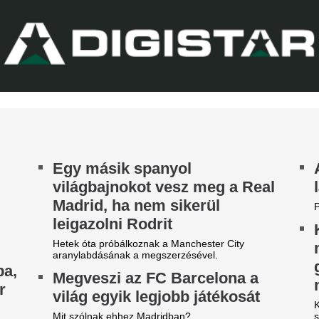
A Ferencváros szerda este 1-
onferencialigában
Górnik Zabrzét az Európa Lig
harmadik körének első mérk
DVSC mellett az ETO is kikapott a csütörtöki
Szokásunkhoz híven megnéztü
téknapon.
találkozót az ellenfélnél. Lap
Nico Williams nag
ahhoz, hogy a vil
legjobb csapatába
Az Arsenal azt követően fordu
világbajnok felé, hogy Barcola 
nemet mondott.