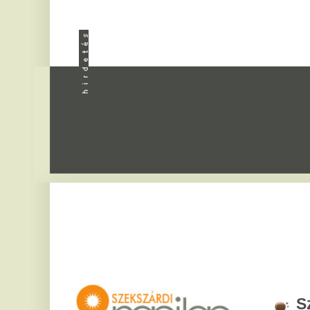
Apróhird
Szekszár
2026. augusztus 7, pén