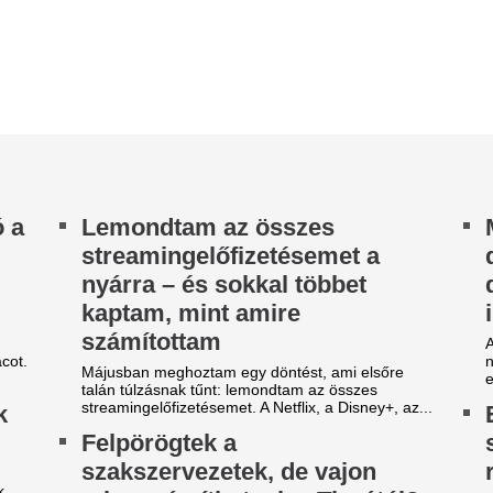
ire számíthatnak a Tiszától?
pontosabban képe
jelezni a jövőbel
nyári időszakban már a harmadik munkahelyen
het munkabeszüntetés. A Vasas képviselőivel és
A kutatók ugyanakkor kiemeli
y érintett dolgozóval beszéltünk...
intelligencia önmagában nem
előrejelzésekhez. A pontos inf
óros okok a gyermekkori
zívritmuszavarok hátterében
Hol volt a lakásod
dinoszauruszok id
legtöbb ritmuszavar jóindulatú, és csupán
ndszeres ellenőrzést igényel, bizonyos
interaktív térkép
etekben azonban gyógyszeres kezelésre vagy...
A Föld felszíne a lemeztekto
z új köztársasági elnök csak
folyamatosan átalakul, így a
teljesen máshogy néznek ki, m
-1,5 évig maradna
ivatalban? Kiszelly Zoltán
55-tel mentem az 
gészen meglepőt mondott
táblánál, akkor m
megbüntetnek? Ez
vő kedden választhat új köztársasági elnököt az
szággyűlés, de Kiszelly Zoltán szerint a Tisza
valójában a hatós
ak átmeneti államfőt keres.
A legtöbb embernek nem ideg
szituáció, hogy akarva akaratl
gyorshajtásba.