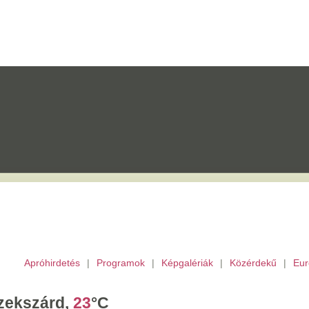
etés
|
Programok
|
Képgalériák
|
Közérdekű
|
Európai Unió
|
TV
|
Archívu
d,
23
°C
tek,
Ibolya