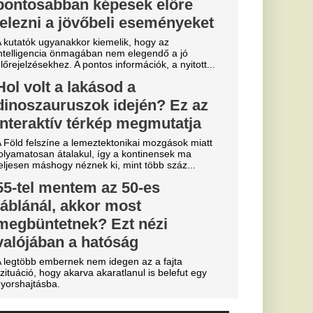
essi letépte
e a VAR közbeszólt.
sé Mourinho
csillagát a
s Júnior
al Madridnál.
sé Mourinho személyes
törést a
Fradi
enfelet", nagy
cinak, de a
biztos