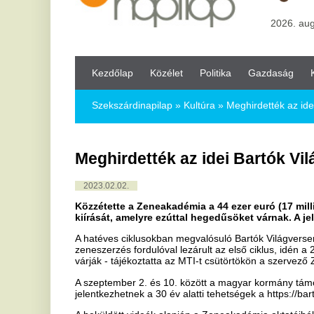
Kezdőlap
Közélet
Politika
Gazdaság
Kultúra
Bul
Szekszárdinapilap
»
Kultúra »
Meghirdették az idei Bartók Világ
Meghirdették az idei Bartók Világverse
2023.02.02.
Közzétette a Zeneakadémia a 44 ezer euró (17 millió forint) öss
kiírását, amelyre ezúttal hegedűsöket várnak. A jelentkezés febr
A hatéves ciklusokban megvalósuló Bartók Világverseny 2023-ban új 
zeneszerzés fordulóval lezárult az első ciklus, idén a 2017-es ind
várják - tájékoztatta az MTI-t csütörtökön a szervező Zeneakadémia
A szeptember 2. és 10. között a magyar kormány támogatásával zaj
jelentkezhetnek a 30 év alatti tehetségek a https://bartokworldcompe
A beküldött videók alapján a Zeneakadémia oktatóiból álló előzsűri ju
harminc pályázót.
Az elődöntők, a középdöntők, a döntő és a díjkiosztó gálakoncert a
online közvetítésben is megtekinthetők lesznek.
Az élő fordulók rangos nemzetközi zsűrijében helyet foglal majd 
berlini Hanns Eisler Zeneművészeti Főiskola tanára; Daniel Phillip
The Juilliard School oktatója; a Magyarországon élő Maxim Rysano
Roland Daugareil francia hegedűművész, a párizsi Conservatoire tan
hegedűse volt 2021-ig, valamint Toda Jajoi japán hegedűművész.