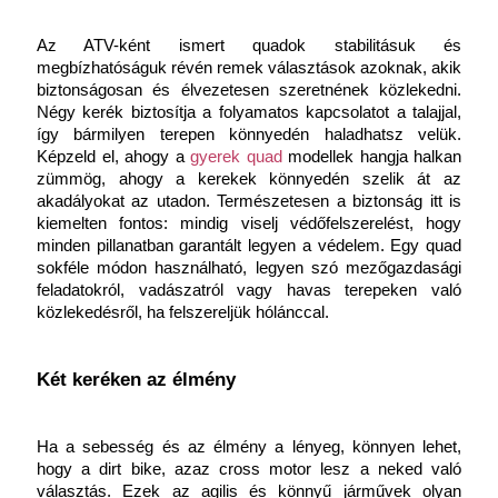
Az ATV-ként ismert quadok stabilitásuk és 
megbízhatóságuk révén remek választások azoknak, akik 
biztonságosan és élvezetesen szeretnének közlekedni. 
Négy kerék biztosítja a folyamatos kapcsolatot a talajjal, 
így bármilyen terepen könnyedén haladhatsz velük. 
Képzeld el, ahogy a
gyerek quad
 modellek hangja halkan 
zümmög, ahogy a kerekek könnyedén szelik át az 
akadályokat az utadon. Természetesen a biztonság itt is 
kiemelten fontos: mindig viselj védőfelszerelést, hogy 
minden pillanatban garantált legyen a védelem. Egy quad 
sokféle módon használható, legyen szó mezőgazdasági 
feladatokról, vadászatról vagy havas terepeken való 
közlekedésről, ha felszereljük hólánccal.
Két keréken az élmény
Ha a sebesség és az élmény a lényeg, könnyen lehet, 
hogy a dirt bike, azaz cross motor lesz a neked való 
választás. Ezek az agilis és könnyű járművek olyan 