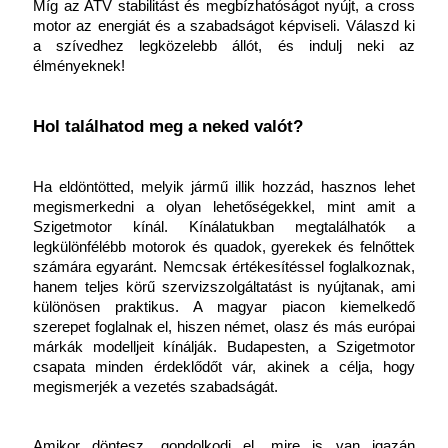
Míg az ATV stabilitást és megbízhatóságot nyújt, a cross 
motor az energiát és a szabadságot képviseli. Válaszd ki 
a szívedhez legközelebb állót, és indulj neki az 
élményeknek!
Hol találhatod meg a neked valót?
Ha eldöntötted, melyik jármű illik hozzád, hasznos lehet 
megismerkedni a olyan lehetőségekkel, mint amit a 
Szigetmotor kínál. Kínálatukban megtalálhatók a 
legkülönfélébb motorok és quadok, gyerekek és felnőttek 
számára egyaránt. Nemcsak értékesítéssel foglalkoznak, 
hanem teljes körű szervizszolgáltatást is nyújtanak, ami 
különösen praktikus. A magyar piacon kiemelkedő 
szerepet foglalnak el, hiszen német, olasz és más európai 
márkák modelljeit kínálják. Budapesten, a Szigetmotor 
csapata minden érdeklődőt vár, akinek a célja, hogy 
megismerjék a vezetés szabadságát.
Amikor döntesz, gondolkodj el, mire is van igazán 