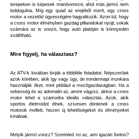
terepeken is képesek manőverezni, ahol más jármű nem 
boldogulna. Míg egy quad az erejéből merít, egy cross 
motor a vezetőd ügyességére hagyatkozik. Azon túl, hogy 
a cross motor élményben gazdag pillanatokat nyújt, sokak 
számára az is vonzó, hogy autó platóján is könnyedén 
szállítható.
Mire figyelj, ha választasz?
Az ATV-k kiválóan bírják a többféle feladatot. Népszerűek 
azok körében, akik így vagy úgy, de mindennapi munkára 
használják őket, mint például a mezőgazdaságban. Ha a 
sebesség és az adrenalin az, amire vágysz, akkor a cross 
motor lehet a számodra ideális választás. Azok, akik 
sportos életmódot élnek, szívesen döntenek a cross 
motorok mellett, hiszen új lehetőségeket és élményeket 
kínálnak.
Melyik jármű vonzz? Szerinted mi az, ami igazán fontos? 