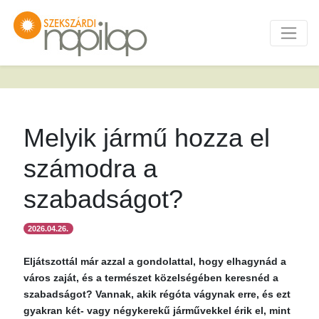
Melyik jármű hozza el
számodra a
szabadságot?
2026.04.26.
Eljátszottál már azzal a gondolattal, hogy elhagynád a
város zaját, és a természet közelségében keresnéd a
szabadságot? Vannak, akik régóta vágynak erre, és ezt
gyakran két- vagy négykerekű járművekkel érik el, mint