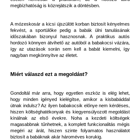
megbízhatóság is közrejátszik a döntésben.
A mózeskosár a kicsi újszülött korban biztosít kényelmes 
fekvést, a sportülőke pedig a babák ülni tanulásának 
időszakában bizonyul hasznosnak. A praktikus autós 
hordozó könnyen átvihető az autóból a babakocsi vázára, 
így az utazások során sem kell a babát kiemelni, így 
nagyban megkönnyítve az életet.
Miért válaszd ezt a megoldást?
Gondoltál már arra, hogy egyetlen eszköz is elég lehet, 
hogy minden igényed kielégítse, amikor a kisbabáddal 
útnak indulsz? Az ilyen babakocsik előnye nem kérdéses, 
hiszen költséghatékonyak és kiegyensúlyozott megoldást 
kínálnak az első évekre. Noha a kezdeti költségek 
magasabbnak tűnhetnek, a komplett funkcionalitás mégis 
megéri az árát, hiszen szinte folyamatos használatot 
biztosít a babáknak akár hároméves korukig.