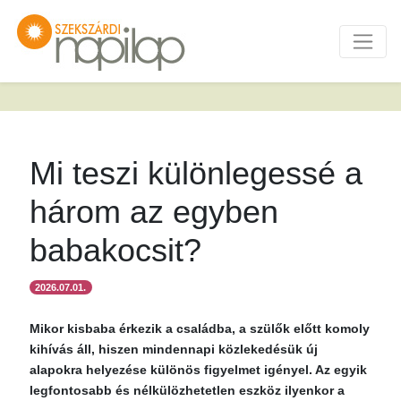
Mi teszi különlegessé a
három az egyben
babakocsit?
2026.07.01.
Mikor kisbaba érkezik a családba, a szülők előtt komoly
kihívás áll, hiszen mindennapi közlekedésük új
alapokra helyezése különös figyelmet igényel. Az egyik
legfontosabb és nélkülözhetetlen eszköz ilyenkor a