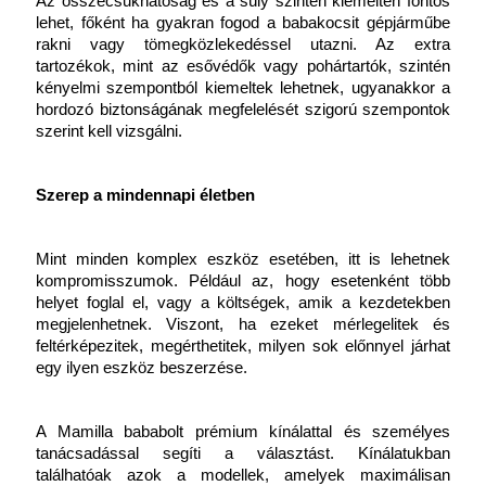
Az összecsukhatóság és a súly szintén kiemelten fontos 
lehet, főként ha gyakran fogod a babakocsit gépjárműbe 
rakni vagy tömegközlekedéssel utazni. Az extra 
tartozékok, mint az esővédők vagy pohártartók, szintén 
kényelmi szempontból kiemeltek lehetnek, ugyanakkor a 
hordozó biztonságának megfelelését szigorú szempontok 
szerint kell vizsgálni.
Szerep a mindennapi életben
Mint minden komplex eszköz esetében, itt is lehetnek 
kompromisszumok. Például az, hogy esetenként több 
helyet foglal el, vagy a költségek, amik a kezdetekben 
megjelenhetnek. Viszont, ha ezeket mérlegelitek és 
feltérképezitek, megérthetitek, milyen sok előnnyel járhat 
egy ilyen eszköz beszerzése.
A Mamilla bababolt prémium kínálattal és személyes 
tanácsadással segíti a választást. Kínálatukban 
találhatóak azok a modellek, amelyek maximálisan 