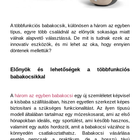
A többfunkciós babakocsik, különösen a három az egyben 
típus, egyre több családnál az előnyök sokasága miatt 
válnak alapvető választássá. De mit is tudnak ezek az 
innovatív eszközök, és mi lehet az oka, hogy ennyien 
döntenek mellettük?
Előnyök és lehetőségek a többfunkciós 
babakocsikkal
A 
három az egyben babakocsi 
egy új szemléletet képvisel 
a kisbaba szállításában, hiszen egyetlen szerkezet képes 
biztosítani a szükséges funkcionalitást. Az ilyen típusú 
modell általában tartalmaz egy mózeskosarat, ami az első 
hónapokban ideális, egy sportülést, ami később hasznos, 
valamint egy autós hordozót, amit a babakocsi vázához is 
könnyedén csatlakoztathatsz.
Babakocsi vásárlása 
esetén nemcsak a praktikum, de a hosszú távú 