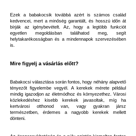
Ezek a babakocsik továbbá azért is számos család 
kedvencei, mert a minőség garantált, és hosszú időn át 
bírják az igénybevételt. Az, hogy a legtöbb funkciót 
egyetlen megoldásban találhatod meg, segít 
helytakarékosságban és a mindennapok szervezésében 
is.
Mire figyelj a vásárlás előtt?
Babakocsi választása során fontos, hogy néhány alapvető 
tényezőt figyelembe vegyél. A kerekek mérete például 
mindig igazodjon az életmódhoz és környezethez. Városi 
közlekedéshez kisebb kerekek javasoltak, míg ha 
kertvárosi otthonod van, vagy gyakran jársz 
természetben, érdemes a nagyobb kerekek mellett 
dönteni.