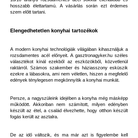
hosszabb élettartamú. A vásárlás során ezt érdemes 
szem előtt tartani.
Elengedhetetlen konyhai tartozékok
A modern konyhai technológiák világában kihasználjuk a 
rozsdamentes acél előnyeit. A gasztronagyker.hu széles 
választékot kínál ezekből az eszközökből, közvetlenül 
raktárról. Számos szakember és háziasszony esküszik 
ezekre a lábasokra, ami nem véletlen, hiszen a megfelelő 
edények ténylegesen megkönnyítik a konyhai munkát.
Persze, a nagyszüleink idejében a konyha még másképp 
működött. Akkoriban nem számított, milyen edényben 
készült az étel, a család élvezhette, hogy otthon készült 
fogás került az asztalra. 
De az idő változik, és ma már azt is figyelembe kell 