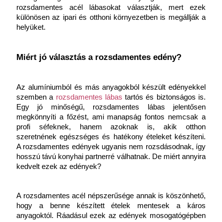
rozsdamentes acél lábasokat választják, mert ezek 
különösen az ipari és otthoni környezetben is megállják a 
helyüket.
Miért jó választás a rozsdamentes edény?
Az alumíniumból és más anyagokból készült edényekkel 
szemben a 
rozsdamentes lábas
tartós és biztonságos is. 
Egy jó minőségű, rozsdamentes lábas jelentősen 
megkönnyíti a főzést, ami manapság fontos nemcsak a 
profi séfeknek, hanem azoknak is, akik otthon 
szeretnének egészséges és hatékony ételeket készíteni. 
A rozsdamentes edények ugyanis nem rozsdásodnak, így 
hosszú távú konyhai partnerré válhatnak. De miért annyira 
kedvelt ezek az edények?
A rozsdamentes acél népszerűsége annak is köszönhető, 
hogy a benne készített ételek mentesek a káros 
anyagoktól. Ráadásul ezek az edények mosogatógépben 