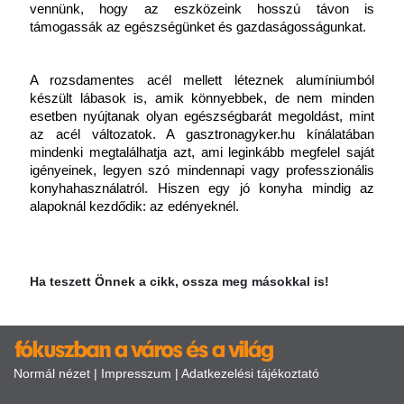
vennünk, hogy az eszközeink hosszú távon is 
támogassák az egészségünket és gazdaságosságunkat.
A rozsdamentes acél mellett léteznek alumíniumból 
készült lábasok is, amik könnyebbek, de nem minden 
esetben nyújtanak olyan egészségbarát megoldást, mint 
az acél változatok. A
gasztronagyker.hu kínálatában 
mindenki megtalálhatja azt, ami leginkább megfelel saját 
igényeinek, legyen szó mindennapi vagy professzionális 
konyhahasználatról. Hiszen egy jó konyha mindig az 
alapoknál kezdődik: az edényeknél.
Ha teszett Önnek a cikk, ossza meg másokkal is!
Normál nézet
|
Impresszum
|
Adatkezelési tájékoztató