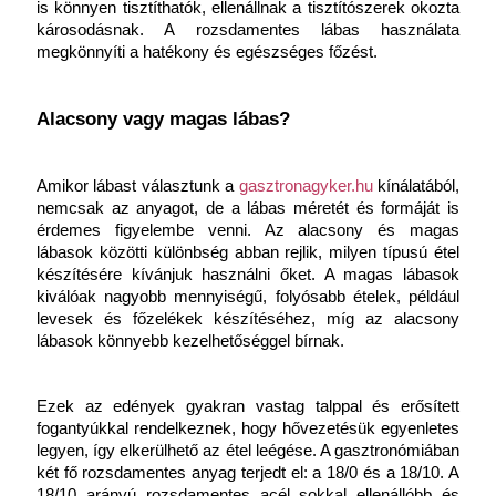
is könnyen tisztíthatók, ellenállnak a tisztítószerek okozta 
károsodásnak. A rozsdamentes lábas használata 
megkönnyíti a hatékony és egészséges főzést.
Alacsony vagy magas lábas?
Amikor lábast választunk a 
gasztronagyker.hu
 kínálatából, 
nemcsak az anyagot, de a lábas méretét és formáját is 
érdemes figyelembe venni. Az alacsony és magas 
lábasok közötti különbség abban rejlik, milyen típusú étel 
készítésére kívánjuk használni őket. A magas lábasok 
kiválóak nagyobb mennyiségű, folyósabb ételek, például 
levesek és főzelékek készítéséhez, míg az alacsony 
lábasok könnyebb kezelhetőséggel bírnak.
Ezek az edények gyakran vastag talppal és erősített 
fogantyúkkal rendelkeznek, hogy hővezetésük egyenletes 
legyen, így elkerülhető az étel leégése. A gasztronómiában 
két fő rozsdamentes anyag terjedt el: a 18/0 és a 18/10. A 
18/10 arányú rozsdamentes acél sokkal ellenállóbb és 