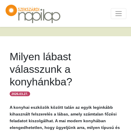
Milyen lábast
válasszunk a
konyhánkba?
2026.03.27.
A konyhai eszközök között talán az egyik leginkább
kihasznált felszerelés a lábas, amely számtalan főzési
feladatot kiszolgálhat. A mai modern konyhában
elengedhetetlen, hogy ügyeljünk arra, milyen típusú és