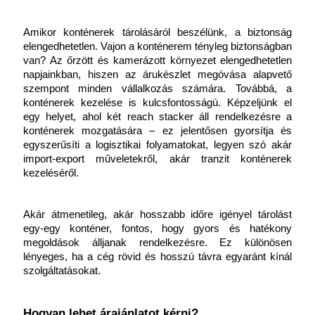
Amikor konténerek tárolásáról beszélünk, a biztonság 
elengedhetetlen. Vajon a konténerem tényleg biztonságban 
van? Az őrzött és kamerázott környezet elengedhetetlen 
napjainkban, hiszen az árukészlet megóvása alapvető 
szempont minden vállalkozás számára. Továbbá, a 
konténerek kezelése is kulcsfontosságú. Képzeljünk el 
egy helyet, ahol két reach stacker áll rendelkezésre a 
konténerek mozgatására – ez jelentősen gyorsítja és 
egyszerűsíti a logisztikai folyamatokat, legyen szó akár 
import-export műveletekről, akár tranzit konténerek 
kezeléséről.
Akár átmenetileg, akár hosszabb időre igényel tárolást 
egy-egy konténer, fontos, hogy gyors és hatékony 
megoldások álljanak rendelkezésre. Ez különösen 
lényeges, ha a cég rövid és hosszú távra egyaránt kínál 
szolgáltatásokat.
Hogyan lehet árajánlatot kérni?