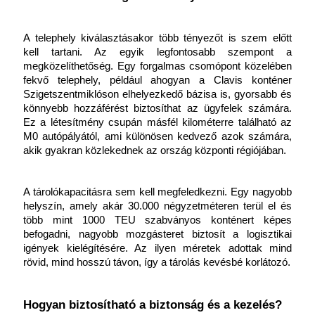
A telephely kiválasztásakor több tényezőt is szem előtt 
kell tartani. Az egyik legfontosabb szempont a 
megközelíthetőség. Egy forgalmas csomópont közelében 
fekvő telephely, például ahogyan a Clavis konténer 
Szigetszentmiklóson elhelyezkedő bázisa is, gyorsabb és 
könnyebb hozzáférést biztosíthat az ügyfelek számára. 
Ez a létesítmény csupán másfél kilométerre található az 
M0 autópályától, ami különösen kedvező azok számára, 
akik gyakran közlekednek az ország központi régiójában.
A tárolókapacitásra sem kell megfeledkezni. Egy nagyobb 
helyszín, amely akár 30.000 négyzetméteren terül el és 
több mint 1000 TEU szabványos konténert képes 
befogadni, nagyobb mozgásteret biztosít a logisztikai 
igények kielégítésére. Az ilyen méretek adottak mind 
rövid, mind hosszú távon, így a tárolás kevésbé korlátozó.
Hogyan biztosítható a biztonság és a kezelés?