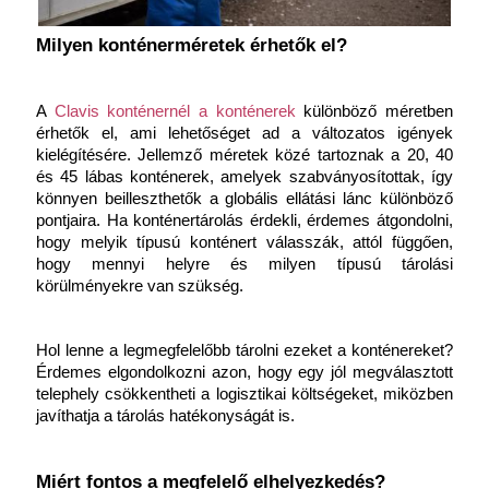
Milyen konténerméretek érhetők el?
A 
Clavis konténernél a konténerek
különböző méretben 
érhetők el, ami lehetőséget ad a változatos igények 
kielégítésére. Jellemző méretek közé tartoznak a 20, 40 
és 45 lábas konténerek, amelyek szabványosítottak, így 
könnyen beilleszthetők a globális ellátási lánc különböző 
pontjaira. Ha
konténertárolás érdekli, érdemes átgondolni, 
hogy melyik típusú konténert válasszák, attól függően, 
hogy mennyi helyre és milyen típusú tárolási 
körülményekre van szükség.
Hol lenne a legmegfelelőbb tárolni ezeket a konténereket? 
Érdemes elgondolkozni azon, hogy egy jól megválasztott 
telephely csökkentheti a logisztikai költségeket, miközben 
javíthatja a tárolás hatékonyságát is.
Miért fontos a megfelelő elhelyezkedés?