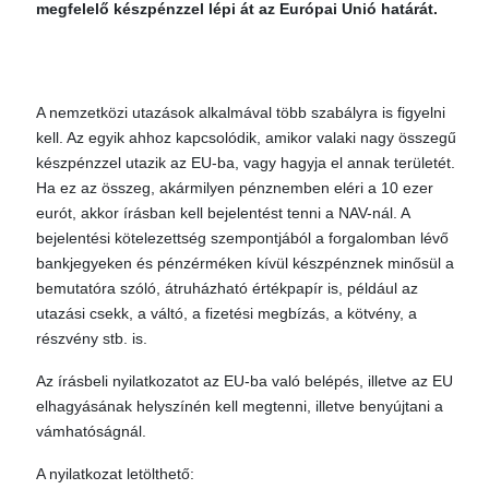
megfelelő készpénzzel lépi át az Európai Unió határát.
A nemzetközi utazások alkalmával több szabályra is figyelni
kell. Az egyik ahhoz kapcsolódik, amikor valaki nagy összegű
készpénzzel utazik az EU-ba, vagy hagyja el annak területét.
Ha ez az összeg, akármilyen pénznemben eléri a 10 ezer
eurót, akkor írásban kell bejelentést tenni a NAV-nál. A
bejelentési kötelezettség szempontjából a forgalomban lévő
bankjegyeken és pénzérméken kívül készpénznek minősül a
bemutatóra szóló, átruházható értékpapír is, például az
utazási csekk, a váltó, a fizetési megbízás, a kötvény, a
részvény stb. is.
Az írásbeli nyilatkozatot az EU-ba való belépés, illetve az EU
elhagyásának helyszínén kell megtenni, illetve benyújtani a
vámhatóságnál.
A nyilatkozat letölthető: