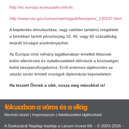
http://ec.europa.eu/eucashcontrols
http://www.nav.gov.hu/nav/vam/egyeb/keszpenz_130107.html
A bejelentés elmulasztása, vagy valótlan tartalmú megtétele
a birtokban tartott pénzösszeg 10, 40, vagy 60 százalékáig
terjedő bírságot eredményezhet.
Az Európai Unió néhány tagállamában emellett léteznek
külön ellenőrzési és nyilatkozattételi előírások a közösségen
belüli készpénzforgalomra. Erről érdemes tájékozódni az
utazás során érintett országok diplomáciai képviseletein.
Ha teszett Önnek a cikk, ossza meg másokkal is!
Normál nézet
|
Impresszum
|
Adatkezelési tájékoztató
A Szekszárdi Napilap kiadója a Lexum-Invest Kft. - © 2003-2026 -