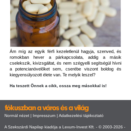
Ám míg az egyik férfi kezeletlenül hagyja, szenved, és 
romokban hever a párkapcsolata, addig a másik 
cselekszik, kivizsgáltat, és nem szégyelli segítségül hívni 
a potencianövelőket sem, cserébe viszont boldog és 
kiegyensúlyozott élete van. Te melyik leszel?
Ha teszett Önnek a cikk, ossza meg másokkal is!
Normál nézet
|
Impresszum
|
Adatkezelési tájékoztató
A Szekszárdi Napilap kiadója a Lexum-Invest Kft. - © 2003-2026 -