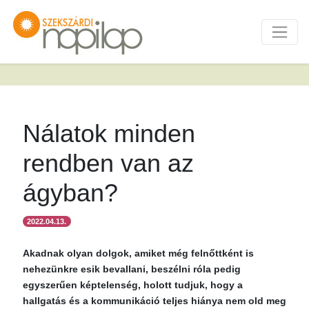
Nálatok minden
rendben van az
ágyban?
2022.04.13.
Akadnak olyan dolgok, amiket még felnőttként is
nehezünkre esik bevallani, beszélni róla pedig
egyszerűen képtelenség, holott tudjuk, hogy a
hallgatás és a kommunikáció teljes hiánya nem old meg