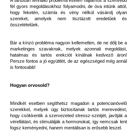
A tartósan fennálló probléma esetén hajlamos a szenvedő 
fél gyors megoldásokhoz folyamodni, de óva intünk attól, 
hogy feketén, számla és vény nélkül vásárolj olyan 
szereket, amelyek nem tisztázott eredetűek és 
összetételűek. 
Bár a kínzó probléma nagyon kellemetlen, de ne dőlj be a 
marketinges szavaknak, melyek azonnali megoldást, 
hatalmas és tartós erekciót kínálnak kedvező áron! 
Persze fontos a jó együttlét, de az egészséged még annál 
is fontosabb!
Hogyan orvosold?
Mindkét esetben segíthetsz magadon a potencianövelő 
szerekkel, melyek úgy biztosítanak tartós merevedést, 
hogy csökkentik a szervezeted stressz-szintjét, javítják a 
vérellátást, és stimulálják a hormonokat, így nemcsak lent 
fogsz keményedni, hanem mentálisan is erősebb leszel.