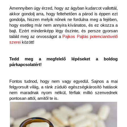
Amennyiben úgy érzed, hogy az ágyban kudarcot vallottál, 
akkor gondolj arra, hogy feltehetően a párod is éppen ezt 
gondolja, hiszen melyik nőnek ne fordulna meg a fejében, 
hogy esetleg már nem annyira kívánatos, és ez okozza a 
bajt. Ezért mindenképp légy őszinte, és persze gyorsan 
találd meg az orvosságot a
 Pajkos Pajtás potencianövelő 
szerei
 között!
Tedd meg a megfelelő lépéseket a boldog 
párkapcsolatért!
Fontos tudnod, hogy nem vagy egyedül. Sajnos a mai 
felgyorsult világ, a ránk zúduló egészségkárosító hatások 
nem maradnak nyom nélkül, férfiak millió szenvednek 
pontosan attól, amitől te is.