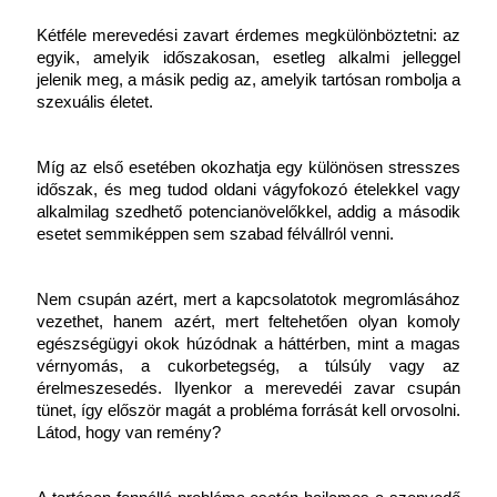
Kétféle merevedési zavart érdemes megkülönböztetni: az 
egyik, amelyik időszakosan, esetleg alkalmi jelleggel 
jelenik meg, a másik pedig az, amelyik tartósan rombolja a 
szexuális életet.
Míg az első esetében okozhatja egy különösen stresszes 
időszak, és meg tudod oldani vágyfokozó ételekkel vagy 
alkalmilag szedhető potencianövelőkkel, addig a második 
esetet semmiképpen sem szabad félvállról venni.
Nem csupán azért, mert a kapcsolatotok megromlásához 
vezethet, hanem azért, mert feltehetően olyan komoly 
egészségügyi okok húzódnak a háttérben, mint a magas 
vérnyomás, a cukorbetegség, a túlsúly vagy az 
érelmeszesedés. Ilyenkor a merevedéi zavar csupán 
tünet, így először magát a probléma forrását kell orvosolni. 
Látod, hogy van remény?