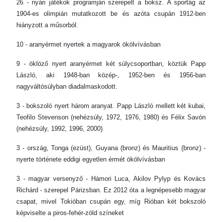
26 - nyári játékok programján szerepelt a boksz. A sportág az
1904-es olimpián mutatkozott be és azóta csupán 1912-ben
hiányzott a műsorból.
10 - aranyérmet nyertek a magyarok ökölvívásban
9 - öklöző nyert aranyérmet két súlycsoportban, köztük Papp
László, aki 1948-ban közép-, 1952-ben és 1956-ban
nagyváltósúlyban diadalmaskodott.
3 - bokszoló nyert három aranyat. Papp László mellett két kubai,
Teofilo Stevenson (nehézsúly, 1972, 1976, 1980) és Félix Savón
(nehézsúly, 1992, 1996, 2000)
3 - ország, Tonga (ezüst), Guyana (bronz) és Mauritius (bronz) -
nyerte története eddigi egyetlen érmét ökölvívásban
3 - magyar versenyző - Hámori Luca, Akilov Pylyp és Kovács
Richárd - szerepel Párizsban. Ez 2012 óta a legnépesebb magyar
csapat, mivel Tokióban csupán egy, míg Rióban két bokszoló
képviselte a piros-fehér-zöld színeket