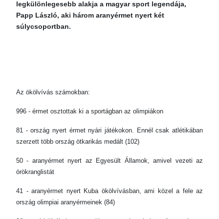
legkülönlegesebb alakja a magyar sport legendája,
Papp László, aki három aranyérmet nyert két
súlycsoportban.
Az ökölvívás számokban:
996 - érmet osztottak ki a sportágban az olimpiákon
81 - ország nyert érmet nyári játékokon. Ennél csak atlétikában
szerzett több ország ötkarikás medált (102)
50 - aranyérmet nyert az Egyesült Államok, amivel vezeti az
örökranglistát
41 - aranyérmet nyert Kuba ökölvívásban, ami közel a fele az
ország olimpiai aranyérmeinek (84)