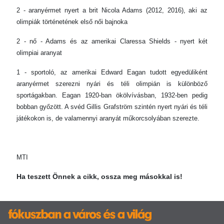
2 - aranyérmet nyert a brit Nicola Adams (2012, 2016), aki az
olimpiák történetének első női bajnoka
2 - nő - Adams és az amerikai Claressa Shields - nyert két
olimpiai aranyat
1 - sportoló, az amerikai Edward Eagan tudott egyedüliként
aranyérmet szerezni nyári és téli olimpián is különböző
sportágakban. Eagan 1920-ban ökölvívásban, 1932-ben pedig
bobban győzött. A svéd Gillis Grafström szintén nyert nyári és téli
játékokon is, de valamennyi aranyát műkorcsolyában szerezte.
MTI
Ha teszett Önnek a cikk, ossza meg másokkal is!