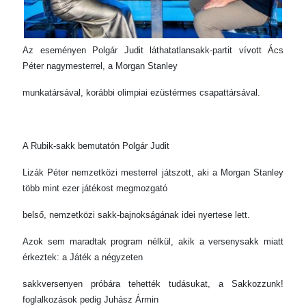
Az eseményen Polgár Judit láthatatlansakk-partit vívott Ács
Péter nagymesterrel, a Morgan Stanley
munkatársával, korábbi olimpiai ezüstérmes csapattársával.
A Rubik-sakk bemutatón Polgár Judit
Lizák Péter nemzetközi mesterrel játszott, aki a Morgan Stanley
több mint ezer játékost megmozgató
belső, nemzetközi sakk-bajnokságának idei nyertese lett.
Azok sem maradtak program nélkül, akik a versenysakk miatt
érkeztek: a Játék a négyzeten
sakkversenyen próbára tehették tudásukat, a Sakkozzunk!
foglalkozások pedig Juhász Ármin