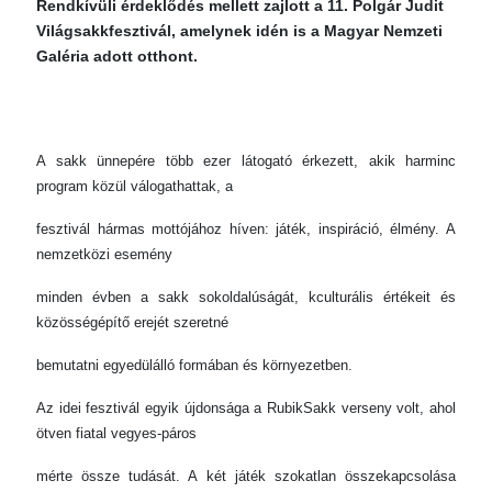
Rendkívüli érdeklődés mellett zajlott a 11. Polgár Judit
Világsakkfesztivál, amelynek idén is a Magyar Nemzeti
Galéria adott otthont.
A sakk ünnepére több ezer látogató érkezett, akik harminc
program közül válogathattak, a
fesztivál hármas mottójához híven: játék, inspiráció, élmény. A
nemzetközi esemény
minden évben a sakk sokoldalúságát, kculturális értékeit és
közösségépítő erejét szeretné
bemutatni egyedülálló formában és környezetben.
Az idei fesztivál egyik újdonsága a RubikSakk verseny volt, ahol
ötven fiatal vegyes-páros
mérte össze tudását. A két játék szokatlan összekapcsolása