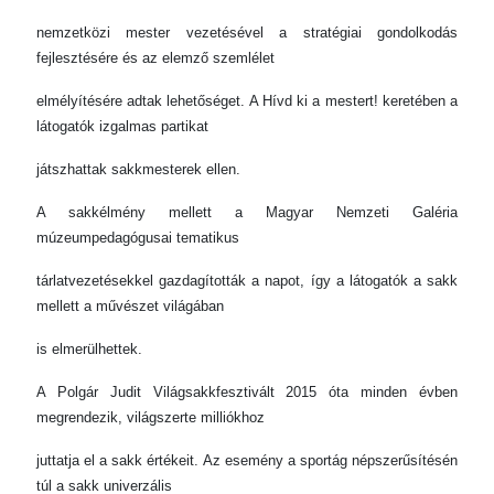
nemzetközi mester vezetésével a stratégiai gondolkodás
fejlesztésére és az elemző szemlélet
elmélyítésére adtak lehetőséget. A Hívd ki a mestert! keretében a
látogatók izgalmas partikat
játszhattak sakkmesterek ellen.
A sakkélmény mellett a Magyar Nemzeti Galéria
múzeumpedagógusai tematikus
tárlatvezetésekkel gazdagították a napot, így a látogatók a sakk
mellett a művészet világában
is elmerülhettek.
A Polgár Judit Világsakkfesztivált 2015 óta minden évben
megrendezik, világszerte milliókhoz
juttatja el a sakk értékeit. Az esemény a sportág népszerűsítésén
túl a sakk univerzális