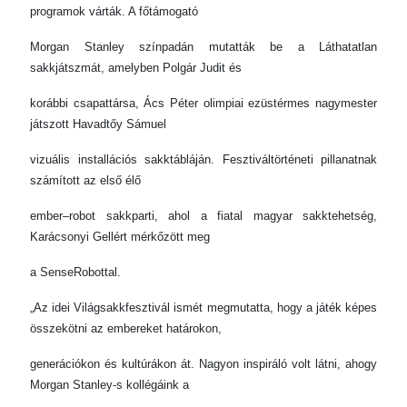
programok várták. A főtámogató
Morgan Stanley színpadán mutatták be a Láthatatlan
sakkjátszmát, amelyben Polgár Judit és
korábbi csapattársa, Ács Péter olimpiai ezüstérmes nagymester
játszott Havadtőy Sámuel
vizuális installációs sakktábláján. Fesztiváltörténeti pillanatnak
számított az első élő
ember–robot sakkparti, ahol a fiatal magyar sakktehetség,
Karácsonyi Gellért mérkőzött meg
a SenseRobottal.
„Az idei Világsakkfesztivál ismét megmutatta, hogy a játék képes
összekötni az embereket határokon,
generációkon és kultúrákon át. Nagyon inspiráló volt látni, ahogy
Morgan Stanley-s kollégáink a