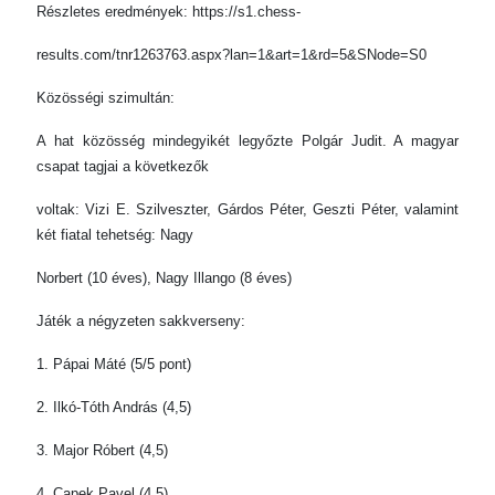
Részletes eredmények: https://s1.chess-
results.com/tnr1263763.aspx?lan=1&art=1&rd=5&SNode=S0
Közösségi szimultán:
A hat közösség mindegyikét legyőzte Polgár Judit. A magyar
csapat tagjai a következők
voltak: Vizi E. Szilveszter, Gárdos Péter, Geszti Péter, valamint
két fiatal tehetség: Nagy
Norbert (10 éves), Nagy Illango (8 éves)
Játék a négyzeten sakkverseny:
1. Pápai Máté (5/5 pont)
2. Ilkó-Tóth András (4,5)
3. Major Róbert (4,5)
4. Capek Pavel (4,5)