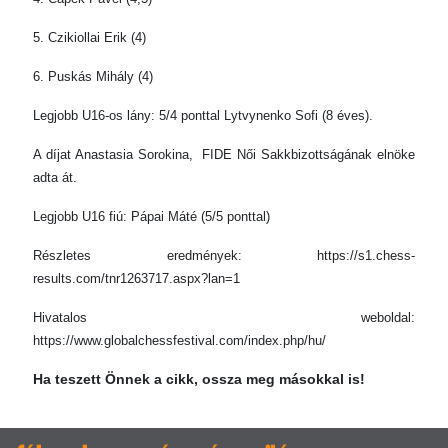
5. Czikiollai Erik (4)
6. Puskás Mihály (4)
Legjobb U16-os lány: 5/4 ponttal Lytvynenko Sofi (8 éves).
A díjat Anastasia Sorokina, FIDE Női Sakkbizottságának elnöke
adta át.
Legjobb U16 fiú: Pápai Máté (5/5 ponttal)
Részletes eredmények: https://s1.chess-
results.com/tnr1263717.aspx?lan=1
Hivatalos weboldal:
https://www.globalchessfestival.com/index.php/hu/
Ha teszett Önnek a cikk, ossza meg másokkal is!