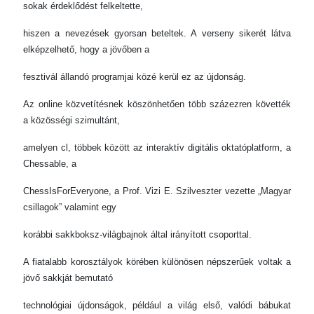
sokak érdeklődést felkeltette,
hiszen a nevezések gyorsan beteltek. A verseny sikerét látva
elképzelhető, hogy a jövőben a
fesztivál állandó programjai közé kerül ez az újdonság.
Az online közvetítésnek köszönhetően több százezren követték
a közösségi szimultánt,
amelyen cl, többek között az interaktív digitális oktatóplatform, a
Chessable, a
ChessIsForEveryone, a Prof. Vizi E. Szilveszter vezette „Magyar
csillagok” valamint egy
korábbi sakkboksz-világbajnok által irányított csoporttal.
A fiatalabb korosztályok körében különösen népszerűek voltak a
jövő sakkját bemutató
technológiai újdonságok, például a világ első, valódi bábukat