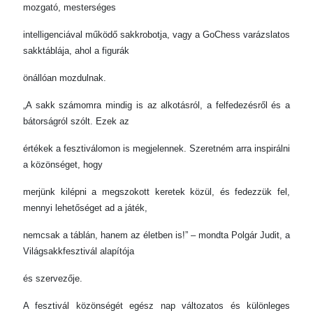
mozgató, mesterséges
intelligenciával működő sakkrobotja, vagy a GoChess varázslatos
sakktáblája, ahol a figurák
önállóan mozdulnak.
„A sakk számomra mindig is az alkotásról, a felfedezésről és a
bátorságról szólt. Ezek az
értékek a fesztiválomon is megjelennek. Szeretném arra inspirálni
a közönséget, hogy
merjünk kilépni a megszokott keretek közül, és fedezzük fel,
mennyi lehetőséget ad a játék,
nemcsak a táblán, hanem az életben is!” – mondta Polgár Judit, a
Világsakkfesztivál alapítója
és szervezője.
A fesztivál közönségét egész nap változatos és különleges