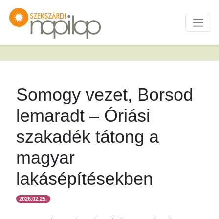
Somogy vezet, Borsod
lemaradt – Óriási
szakadék tátong a
magyar
lakásépítésekben
2026.02.25.