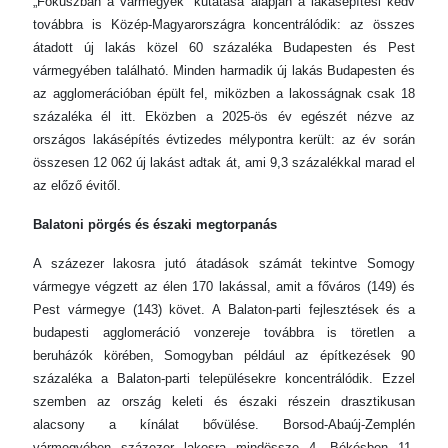
„Fókuszban a vármegyék” kutatása alapján a lakásépítési kedv
továbbra is Közép-Magyarországra koncentrálódik: az összes
átadott új lakás közel 60 százaléka Budapesten és Pest
vármegyében található. Minden harmadik új lakás Budapesten és
az agglomerációban épült fel, miközben a lakosságnak csak 18
százaléka él itt. Eközben a 2025-ös év egészét nézve az
országos lakásépítés évtizedes mélypontra került: az év során
összesen 12 062 új lakást adtak át, ami 9,3 százalékkal marad el
az előző évitől.
Balatoni pörgés és északi megtorpanás
A százezer lakosra jutó átadások számát tekintve Somogy
vármegye végzett az élen 170 lakással, amit a főváros (149) és
Pest vármegye (143) követ. A Balaton-parti fejlesztések és a
budapesti agglomeráció vonzereje továbbra is töretlen a
beruházók körében, Somogyban például az építkezések 90
százaléka a Balaton-parti településekre koncentrálódik. Ezzel
szemben az ország keleti és északi részein drasztikusan
alacsony a kínálat bővülése. Borsod-Abaúj-Zemplén
vármegyében százezer lakosra mindössze 4, Békésben 11,