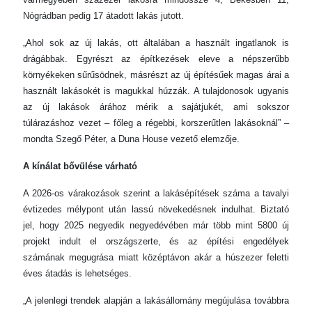
Nógrádban pedig 17 átadott lakás jutott.
„Ahol sok az új lakás, ott általában a használt ingatlanok is
drágábbak. Egyrészt az építkezések eleve a népszerűbb
környékeken sűrűsödnek, másrészt az új építésűek magas árai a
használt lakásokét is magukkal húzzák. A tulajdonosok ugyanis
az új lakások árához mérik a sajátjukét, ami sokszor
túlárazáshoz vezet – főleg a régebbi, korszerűtlen lakásoknál” –
mondta Szegő Péter, a Duna House vezető elemzője.
A kínálat bővülése várható
A 2026-os várakozások szerint a lakásépítések száma a tavalyi
évtizedes mélypont után lassú növekedésnek indulhat. Biztató
jel, hogy 2025 negyedik negyedévében már több mint 5800 új
projekt indult el országszerte, és az építési engedélyek
számának megugrása miatt középtávon akár a húszezer feletti
éves átadás is lehetséges.
„A jelenlegi trendek alapján a lakásállomány megújulása továbbra