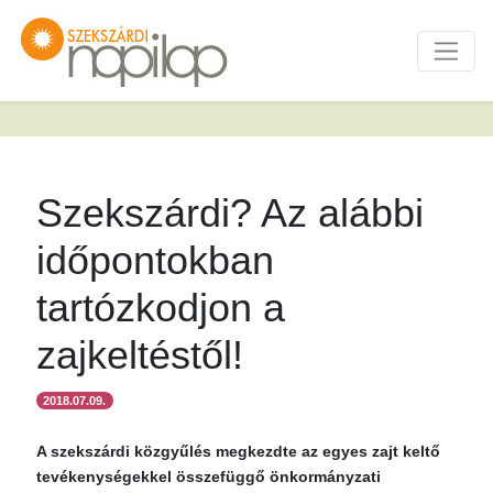
Szekszárdi? Az alábbi
időpontokban
tartózkodjon a
zajkeltéstől!
2018.07.09.
A szekszárdi közgyűlés megkezdte az egyes zajt keltő
tevékenységekkel összefüggő önkormányzati