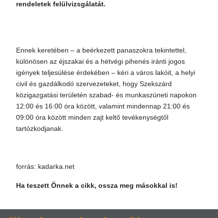
rendeletek felülvizsgálatát.
Ennek keretében – a beérkezett panaszokra tekintettel,
különösen az éjszakai és a hétvégi pihenés iránti jogos
igények teljesülése érdekében – kéri a város lakóit, a helyi
civil és gazdálkodó szervezeteket, hogy Szekszárd
közigazgatási területén szabad- és munkaszüneti napokon
12:00 és 16:00 óra között, valamint mindennap 21:00 és
09:00 óra között minden zajt keltő tevékenységtől
tartózkodjanak.
forrás: kadarka.net
Ha teszett Önnek a cikk, ossza meg másokkal is!