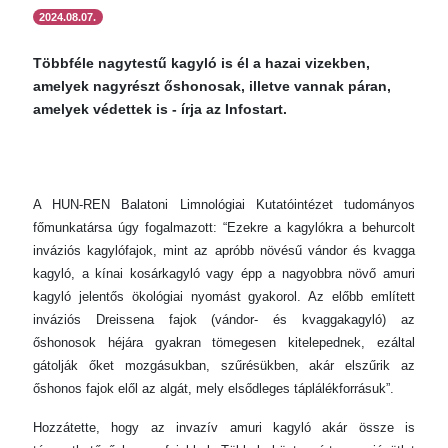
2024.08.07.
Többféle nagytestű kagyló is él a hazai vizekben,
amelyek nagyrészt őshonosak, illetve vannak páran,
amelyek védettek is - írja az Infostart.
A HUN-REN Balatoni Limnológiai Kutatóintézet tudományos
főmunkatársa úgy fogalmazott: “Ezekre a kagylókra a behurcolt
inváziós kagylófajok, mint az apróbb növésű vándor és kvagga
kagyló, a kínai kosárkagyló vagy épp a nagyobbra növő amuri
kagyló jelentős ökológiai nyomást gyakorol. Az előbb említett
inváziós Dreissena fajok (vándor- és kvaggakagyló) az
őshonosok héjára gyakran tömegesen kitelepednek, ezáltal
gátolják őket mozgásukban, szűrésükben, akár elszűrik az
őshonos fajok elől az algát, mely elsődleges táplálékforrásuk”.
Hozzátette, hogy az invazív amuri kagyló akár össze is