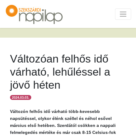
Változóan felhős idő
várható, lehűléssel a
jövő héten
2024.03.03.
Változón felhős idő várható több-kevesebb
napsütéssel, olykor élénk széllel és néhol esővel
március első hetében. Szerdától csökken a nappali
felmelegedés mértéke és már csak 8-15 Celsius-fok