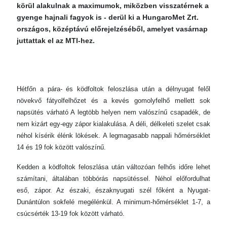
körül alakulnak a maximumok, miközben visszatérnek a
gyenge hajnali fagyok is - derül ki a HungaroMet Zrt.
országos, középtávú előrejelzéséből, amelyet vasárnap
juttattak el az MTI-hez.
Hétfőn a pára- és ködfoltok feloszlása után a délnyugat felől
növekvő fátyolfelhőzet és a kevés gomolyfelhő mellett sok
napsütés várható A legtöbb helyen nem valószínű csapadék, de
nem kizárt egy-egy zápor kialakulása. A déli, délkeleti szelet csak
néhol kísérik élénk lökések. A legmagasabb nappali hőmérséklet
14 és 19 fok között valószínű.
Kedden a ködfoltok feloszlása után változóan felhős időre lehet
számítani, általában többórás napsütéssel. Néhol előfordulhat
eső, zápor. Az északi, északnyugati szél főként a Nyugat-
Dunántúlon sokfelé megélénkül. A minimum-hőmérséklet 1-7, a
csúcsérték 13-19 fok között várható.