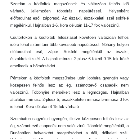
Szerdán a ködfoltok megszűnnek és változóan felhős idő
várható, jellemzően többórás napsütéssel. Helyenként
előfordulhat eső, záporeső. Az északi, északkeleti szél sokfelé
megélénkül. Hajnalban 1-6, kora délután 11-17 fok valószínű.
Csütörtökön a ködfoltok feloszlását követően változóan felhős
időre lehet számítani több-kevesebb napsütéssel. Néhány helyen
előfordulhat eső, zápor. Sokfelé megélénkül az északi,
északkeleti szél. A hajnali mínusz 2-plusz 6 fokról 9-15 fok közé
emelkedik a hőmérséklet.
Pénteken a ködfoltok megszűnése után jobbára gyengén vagy
közepesen felhős lesz az ég, számottevő csapadék nem
valószínű. Többnyire mérsékelt lesz a légmozgás. Hajnalban
általában mínusz 2-plusz 5, északkeleten mínusz 5-mínusz 3 fok
is lehet. Kora délután 8-15 fok várható.
Szombaton nagyrészt gyengén, illetve közepesen felhős lesz az
ég, számottevő csapadék nem valószínű. Többfelé megélénkül, a
Dunántúlon helyenként megerősödhet a déli, délkeleti szél.