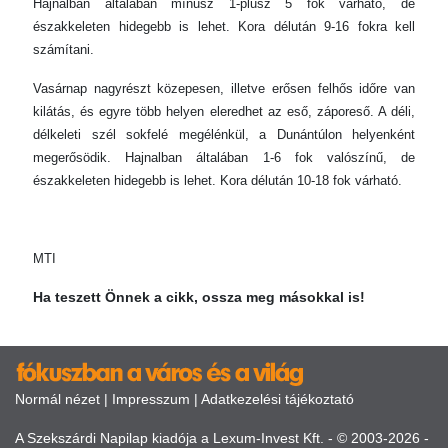
Hajnalban általában mínusz 1-plusz 5 fok várható, de
északkeleten hidegebb is lehet. Kora délután 9-16 fokra kell
számítani.
Vasárnap nagyrészt közepesen, illetve erősen felhős időre van
kilátás, és egyre több helyen eleredhet az eső, záporeső. A déli,
délkeleti szél sokfelé megélénkül, a Dunántúlon helyenként
megerősödik. Hajnalban általában 1-6 fok valószínű, de
északkeleten hidegebb is lehet. Kora délután 10-18 fok várható.
MTI
Ha teszett Önnek a cikk, ossza meg másokkal is!
Normál nézet
|
Impresszum
|
Adatkezelési tájékoztató
A Szekszárdi Napilap kiadója a Lexum-Invest Kft. - © 2003-2026 -