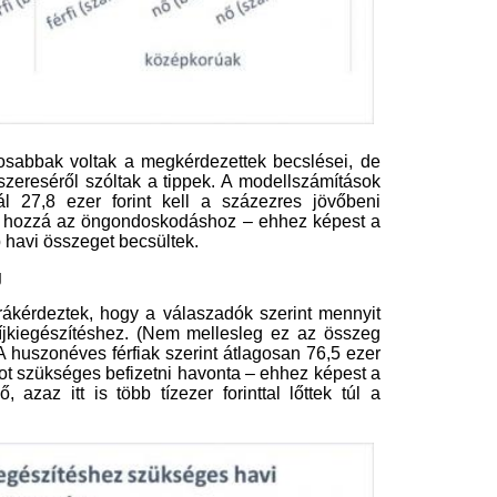
ozik a férfiak és a nők becslésének
forintos havi öngondoskodási összeg
 egészen 70 ezer forinthoz, addig a
val több, mint a modellszámításban
zükséges nyugdíjcélú megtakarítások
lyan munkavállalót akadályozhatnak
ete alapján valójában képes lenne