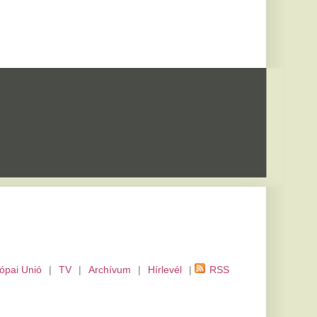
m
|
Hírlevél
|
RSS