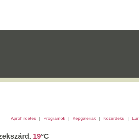
etés
|
Programok
|
Képgalériák
|
Közérdekű
|
Európai Unió
|
TV
|
Archívu
d,
19
°C
ombat,
László