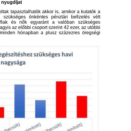
tak a megkérdezettek becslései, de
zóltak a tippek. A modellszámítások
 forint kell a százezres jövőbeni
öngondoskodáshoz – ehhez képest a
et becsültek.
, hogy a válaszadók szerint mennyit
éshez. (Nem mellesleg ez az összeg
 férfiak szerint átlagosan 76,5 ezer
es befizetni havonta – ehhez képest a
öbb tízezer forinttal lőttek túl a