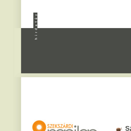
Apróhird
Szekszár
2026. augusztus 8, sz