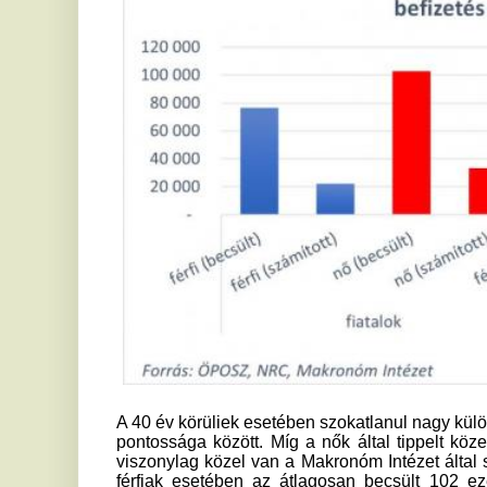
takarékoskodni a biztos időskori jövedelme érdekében” – h
ÖPOSZ elnöke. „Nem lehet elégszer hangsúlyozni, ho
sosem késő, de minél korábban vág bele valaki, egyrészt an
150 ezer forintos szja-visszatérítést, másrészt pedig – a
világosan kiderül – annál kisebb havi befizetés is elegendő l
szalai
Ha tetszett a cikk Önnek, ossza meg ismerőseivel!
Hétvégi olvasnivalók dunai
V
mérgezésektől egymást
V
mérgező AI-kig
t