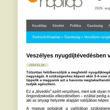
Kezdőlap
Közélet
Politika
Gazdaság
Kultúra
Bul
Szekszárdinapilap
»
Gazdaság »
Veszélyes nyugdíjtévedésben
Veszélyes nyugdíjtévedésben vannak 
2024.01.18.
Túlzottan felülbecsüljük a megfelelő nyugdíjkiegészítéshez s
nagyságát. A szükségeshez képest akár 3-4-szer magasabbra, az
tippelik a magyarok azt a havonta megtakarítandó összeget, a
tudják egészíteni.
Ez a „tévedés” azért veszélyes, mert sok olyan munkavállal
öngondoskodás elkezdésében – ezáltal pedig a biztos idősk
aki az anyagi helyzete alapján valójában képes lenne rá.
A magyar polgárok a valójában szükségesnél akár több
nyugdíjpénztári befizetést tartanak szükségesnek ahhoz, h
ezer forint nyugdíjkiegészítésben részesülhessenek – egy
Pénztárak Országos Szövetsége (ÖPOSZ) megbízásából e
valamint a szervezet megrendelésére elvégzett országos
összevetéséből.
Ha 50 ezer forint plusz nyugdíj a cél
A közvélemény-kutatás eredményei alapján a huszonéves férf
a nők pedig több mint 29 ezer forint havi pénztári befizeté