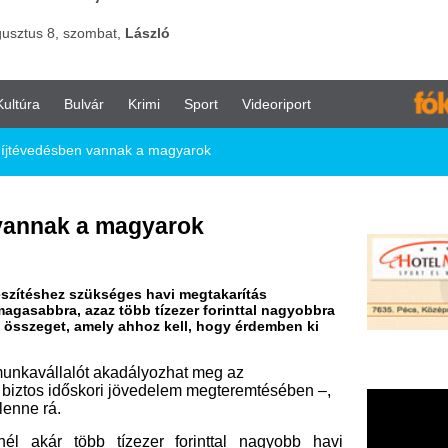
vár
Krimi
Sport
Videoriport
 vannak a magyarok
a magyarok
zükséges havi megtakarítás
az több tízezer forinttal nagyobbra
mely ahhoz kell, hogy érdemben ki
ót akadályozhat meg az
ori jövedelem megteremtésében –,
 tízezer forinttal nagyobb havi
ogy idős korukban 50, 100 vagy 200
ebek közt ez derül ki az Önkéntes
lkészített modellszámítások 1 ,
 közvélemény-kutatás 2 adatainak
iak átlagosan közel 25 ezer forint,
st tartanak szükségesnek ahhoz, hogy