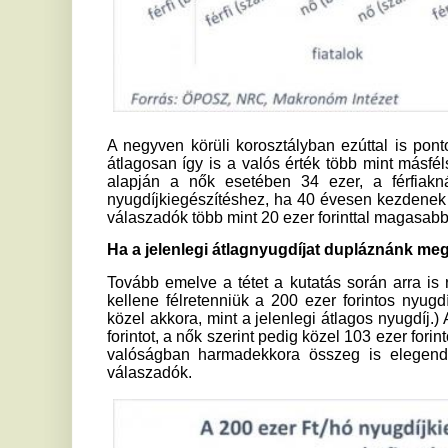
A 40 év körüliek esetében szokatlanul nagy különbség mutatk
pontossága között. Míg a nők által tippelt közel 85 ezer 
viszonylag közel van a Makronóm Intézet által számolt nem
férfiak esetében az átlagosan becsült 102 ezer forint jó
szereplő 43 ezer forint duplája.
„Az, hogy a megkérdezettek ilyen mértékben becslik túl a s
nagyságát, azért veszélyes, mert ezek a tévhitek számos o
meg az öngondoskodás elkezdésében, aki az anyagi helyz