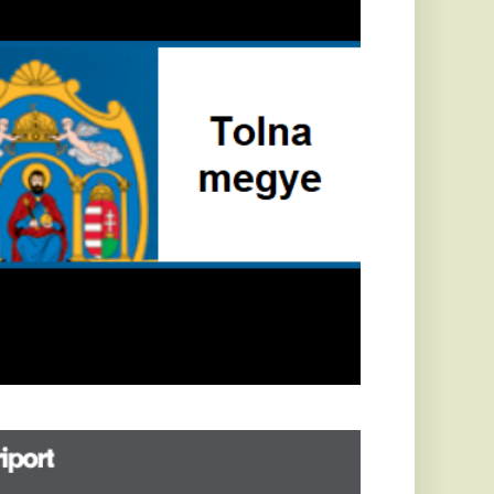
öldrengés rázta
eg
orvátországot,
écsett is érezni
ehetett, anyagi
árok is
eletkeztek
orvátországban
abb földrengés volt
pasztalható, az MTI
t írja: ezúttal 6,3-es
ősségű földrengés
zta meg
rvátországot