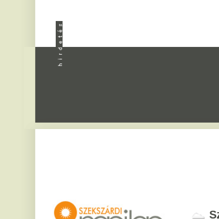
Apróhird
Szekszár
2026. augusztus 8, sz