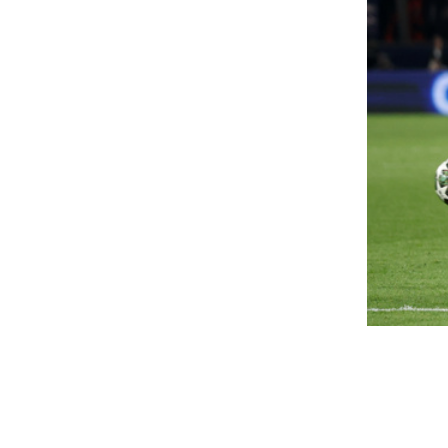
osem látott esküvői fotókat
Csökkentek a has
sztott meg Emma Roberts, a
autóárak a forint
egintimebb pillanatot is
következtében
özszemlére tette a színésznő
Das WeltAuto: negyedével nőt
import, csökkenőben az itthon
ma Roberts lerántotta a leplet idahói
küvőjéről: a 35 éves színésznő kulisszák mögötti
Velencei biennálé:
tókat mutatott meg a nagy napról,...
legőrültebb játszó
urva kereskedés a fronton,
Pisiben úszó meztelen néni, 
ég hullazsákot is rendeltek a
babák, sirályok. A leghírese
seregszemle igazából maga a 
ildberries webáruházból