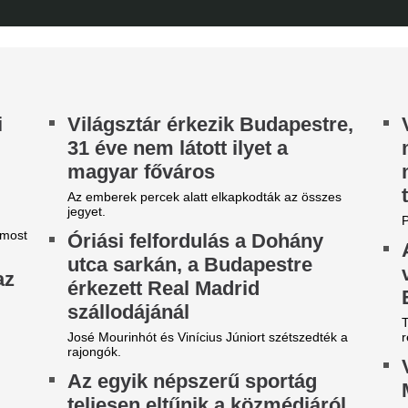
szekusokkal vere
nézők
Rendbontás miatt kellett int
stadionjában.
étvári Bence szerint
Döntött a kormán
örvénytelen, ezért azonnal el
változás jön a ház