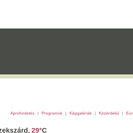
etés
|
Programok
|
Képgalériák
|
Közérdekű
|
Európai Unió
|
TV
|
Archívu
d,
29
°C
ombat,
László