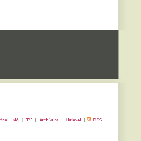
m
|
Hírlevél
|
RSS