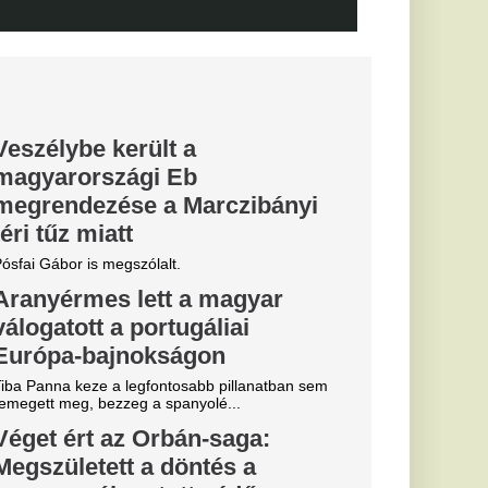
kedtek a
ézkedni a DVTK
y: nagy
iorvosi