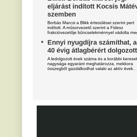
"A magyarok el akarják lopni
V
tőlünk" - Megőrült a román
3
sajtó, a Fradi hőséről
m
cikkeznek
Az
je
Marius Corbura fáj a foga Magyarország és
Románia válogatottjának is, Bukarestben már most
Ó
rettegnek.
u
Mesterit húzott a Liverpool, az
é
éjszaka leigazolták az FC
s
Barcelona világsztárját
Jo
Ennek semmi előjele nem volt.
ra
Óriási a zavar, a magyarok
A
szerint a Fradi leigazolja a
t
Real Madrid sztárját?
Vé
A Ferencváros már megkezdte a szezont, de a
F
spanyol szuperklub még csak melegít.
e
Tévécsatorna hozta le a
e
különös szexbotrány részleteit
Me
Furcsa dolgokra derült fény a világbajnokságot
Fe
megjárt focinemzetnél.
Ne