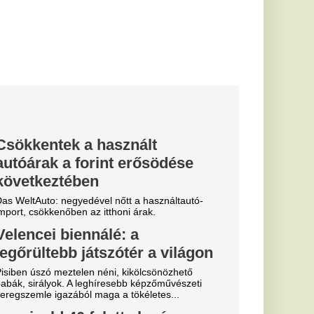
tt elegánsan a
szezon nagy
s blúzokra gondol,
ös minta idén ismét a
cei...
" 100
a ZTE
énye
 átigazolása után
esót kaphat korábbi