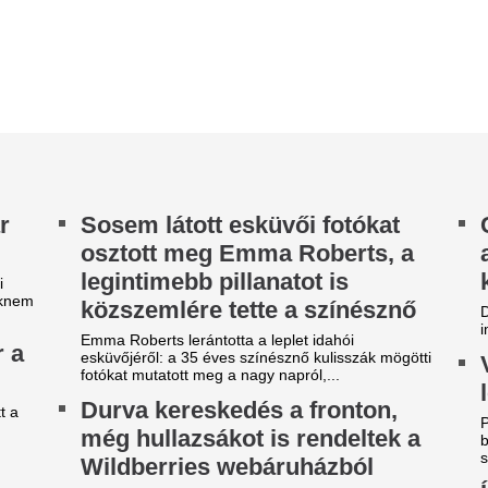
Így viseld 40 fele
rajna nem véletlenül támadja az orosz logisztikai
g raktárait.
pöttyös ruhát, a 
iába a republikánus többség,
kedvencét
úzsba kötnék Donald Trump
Van, aki azonnal a nagymamá
ha pöttyöt hall, pedig a pötty
ezét, ha el akarja kerülni a
legjobban öltözött nők kedven
ormányzati leállást
Megírták: "Potom
gszavazta a republikánus többségű amerikai
millióért érkezik 
enátus azt az ideiglenes költségvetési
rvényjavaslatot, amelynek célja a szövetségi...
legújabb szerzem
zigorú korlátozásokat és
Tiago Peñalba magyarországi
mintegy 500 millió argentin p
élmilliárd dolláros büntetést
klubja.
apott a Meta
techóriás fellebbez az ítélet ellen.