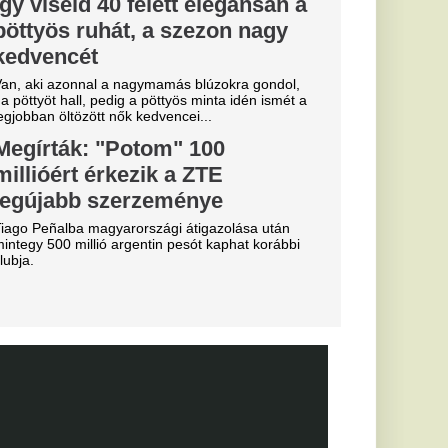
a
b
arczibányi
a magyar
gáliai
gon
abb pillanatban sem
yolé...
n-saga:
ntés a
t védő
után az RB Leipzig
tette: a klub
rvezi a következő
Miskolcon,
agyar