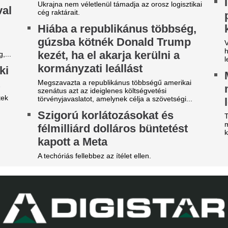
ilágsztár érkezik Budapestre,
Veszélybe került 
1 éve nem látott ilyet a
magyarországi E
agyar főváros
megrendezése a M
téri tűz miatt
 emberek percek alatt elkapkodták az összes
gyet.
Pósfai Gábor is megszólalt.
riási felfordulás a Dohány
Aranyérmes lett 
tca sarkán, a Budapestre
válogatott a portu
rkezett Real Madrid
Európa-bajnoksá
zállodájánál
Tiba Panna keze a legfontos
sé Mourinhót és Vinícius Júniort szétszedték a
remegett meg, bezzeg a span
jongók.
Véget ért az Orbá
z egyik népszerű sportág
Megszületett a dö
eljesen eltűnik a közmédiáról
magyar válogatot
get ért egy korszak.
jövőjéről
radi-Real: Világsztárok lepték
A nyári átigazolási pletykák 
sportigazgatója egyértelművé 
l Budapestet - itt vannak az
továbbra is Willi Orbánnal te
lső képek, videók
szezont.
gérkezett Budapestre a Real Madrid, amely a
Durva balhé volt 
rencváros elleni mérkőzés előtt az Anantara
egymással és a m
w York Palace Budapest Hotelben száll meg.