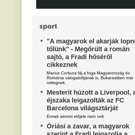
"A magyarok el akarják lopni
R
tőlünk" - Megőrült a román
t