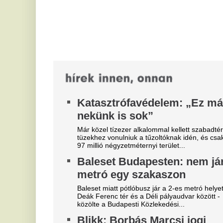
Uk
eljárást indított Kocsis Mátéval
cé
szemben
H
Borbás Marcsi a Blikk értesülései szerint pert
g
indított. A műsorvezető szerint a Fidesz
k
frakcióvezetője bűncselekménnyel vádolta meg,...
k
Ennyi nyugdíjra számíthat, aki
40 évig átlagbérért dolgozott
Me
sz
A ledolgozott évek száma és a korábbi keresetek
tö
nagysága egyaránt meghatározza, mekkora
S
összegből gazdálkodhat valaki az aktív évek...
f
k
A 