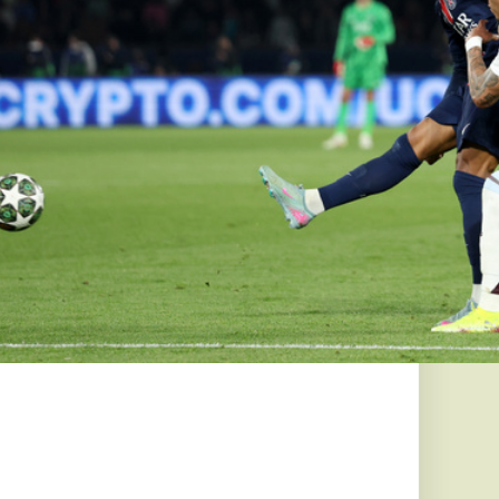
znált
 erősödése
t a használtautó-
i árak.
 a
tér a világon
kikölcsönözhető
bb képzőművészeti
tökéletes...