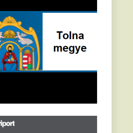
öldrengés rázta
eg
orvátországot,
écsett is érezni
ehetett, anyagi
árok is
eletkeztek
orvátországban
abb földrengés volt
pasztalható, az MTI
t írja: ezúttal 6,3-es
ősségű földrengés
zta meg
rvátországot