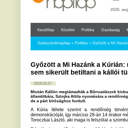
Kezdőlap
Közélet
Politika
Gazdaság
Kultúra
Bul
Szekszárdinapilap
»
Politika »
Győzött a Mi Hazánk a Kúrián: még 
Győzött a Mi Hazánk a Kúrián: még Szt
sem sikerült betiltani a kállói tüntetést
2026.03.27.
Miután Kállón megtámadták a Bűnvadászok kisbuszával érkező 
államtitkára, Sztojka Attila nyomására a rendőrség még be is til
de a párt bírósághoz fordult.
A Kúria ítélete szerint a rendőrség törvénytelenül t
demonstrációját, így március 28-án 14 órakor mégis megtarthat
Toroczkai László, aki maga is felszólal a szombati eseménye
Ráadásul a rendőrség azóta a Mi Hazánk Mozgalom komprom
betiltotta, a kormányzat szerint tehát abszurd módon már a p
szélén sem tüntethetne a párt, de mindezt felülírta a Kúria 
benyújtó dr. Gaudi-Nagy Tamást is.
Március 28-án, szombaton 14 órától tehát Kállón tüntet a M
rendpártiak a Bűnvadászok-busz felvezetésével a polgármeste
Mi Hazánk Mozgalom