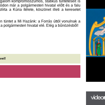
F
m
H
P
l
k
k
H
új
ta
az
er
rá
Ho