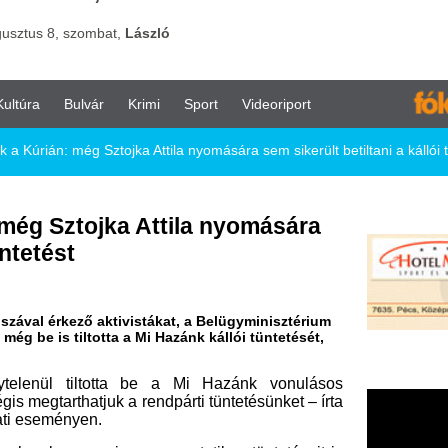
vár
Krimi
Sport
Videoriport
Sztojka Attila nyomására sem sikerült betiltani a kállói tüntetést
ojka Attila nyomására
aktivistákat, a Belügyminisztérium
totta a Mi Hazánk kállói tüntetését,
iltotta be a Mi Hazánk vonulásos
juk a rendpárti tüntetésünket – írta
n.
isszumos, statikus tüntetéseit is
olgármesteri hivatal előtt és a falu
ítélete, köszönet illeti a keresetet
i Hazánk: a Forrás úttól vonulnak a
ri hivatal elé. Elég a bűnözésből!