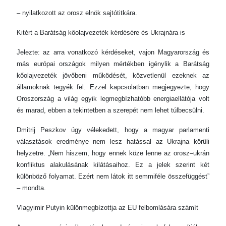
– nyilatkozott az orosz elnök sajtótitkára.
Kitért a Barátság kőolajvezeték kérdésére és Ukrajnára is
Jelezte: az arra vonatkozó kérdéseket, vajon Magyarország és
más európai országok milyen mértékben igénylik a Barátság
kőolajvezeték jövőbeni működését, közvetlenül ezeknek az
államoknak tegyék fel. Ezzel kapcsolatban megjegyezte, hogy
Oroszország a világ egyik legmegbízhatóbb energiaellátója volt
és marad, ebben a tekintetben a szerepét nem lehet túlbecsülni.
Dmitrij Peszkov úgy vélekedett, hogy a magyar parlamenti
választások eredménye nem lesz hatással az Ukrajna körüli
helyzetre. „Nem hiszem, hogy ennek köze lenne az orosz–ukrán
konfliktus alakulásának kilátásaihoz. Ez a jelek szerint két
különböző folyamat. Ezért nem látok itt semmiféle összefüggést”
– mondta.
Vlagyimir Putyin különmegbízottja az EU felbomlására számít