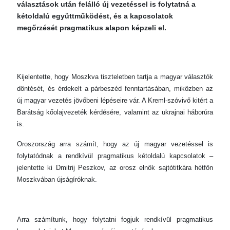
választások után felálló új vezetéssel is folytatná a
kétoldalú együttműködést, és a kapcsolatok
megőrzését pragmatikus alapon képzeli el.
Kijelentette, hogy Moszkva tiszteletben tartja a magyar választók
döntését, és érdekelt a párbeszéd fenntartásában, miközben az
új magyar vezetés jövőbeni lépéseire vár. A Kreml-szóvivő kitért a
Barátság kőolajvezeték kérdésére, valamint az ukrajnai háborúra
is.
Oroszország arra számít, hogy az új magyar vezetéssel is
folytatódnak a rendkívül pragmatikus kétoldalú kapcsolatok –
jelentette ki Dmitrij Peszkov, az orosz elnök sajtótitkára hétfőn
Moszkvában újságíróknak.
Arra számítunk, hogy folytatni fogjuk rendkívül pragmatikus