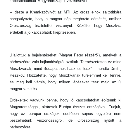
kapcsolatainkat Magyarország új vezetésével
– idézte a Kreml-szóvivőt az MTI. Az orosz elnök sajtótitkára
hangsúlyozta, hogy a magyar nép meghozta döntését, amihez
Oroszország tisztelettel viszonyul. Közölte, hogy Moszkva
érdekelt a jó kapcsolatok kiépítésében.
„Hallottuk a bejelentéseket (Magyar Péter részéről), amelyek a
párbeszédre való hajlandóságról szóltak. Természetesen ez mind
Moszkvának, mind Budapestnek hasznos lesz” – mondta Dmitrij
Peszkov. Hozzátette, hogy Moszkvának türelemmel kell lennie,
és meg kell várnia, hogy milyen lépéseket tesz majd az új
magyar vezetés.
Érdekeltek vagyunk benne, hogy jó kapcsolatokat építsünk ki
Magyarországgal, akárcsak Európa összes országával. Tudjuk,
hogy az európai országok esetében sajnos egyelőre nem
beszélhetünk viszonosságról, de Oroszország nyitott a
párbeszédre