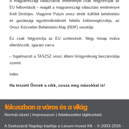
A magyarországi választások eredményei csak felgyorsítják az
EU felbomlását – reagált a magyarországi választási eredményre
Kirill Dmitrijev, Vlagyimir Putyin orosz elnök külföldi befektetési
és gazdasági együttműködésért felelős különmegbízottja, az
Orosz Közvetlen Befektetési Alap (RDIF) vezetője.
Ez csak felgyorsítja az EU szétesését. Négy hónap múlva
ellenőrizzék, igazam van-e
– fogalmazott a TASZSZ orosz állami hírügynökség beszámolója
szerint.
index
Ha teszett Önnek a cikk, ossza meg másokkal is!
Normál nézet
|
Impresszum
|
Adatkezelési tájékoztató
A Szekszárdi Napilap kiadója a Lexum-Invest Kft. - © 2003-2026 -