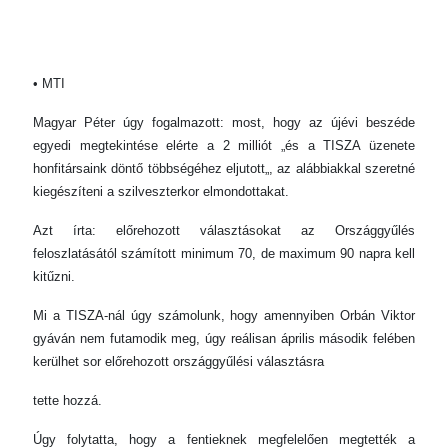
• MTI
Magyar Péter úgy fogalmazott: most, hogy az újévi beszéde
egyedi megtekintése elérte a 2 milliót „és a TISZA üzenete
honfitársaink döntő többségéhez eljutott„, az alábbiakkal szeretné
kiegészíteni a szilveszterkor elmondottakat.
Azt írta: előrehozott választásokat az Országgyűlés
feloszlatásától számított minimum 70, de maximum 90 napra kell
kitűzni.
Mi a TISZA-nál úgy számolunk, hogy amennyiben Orbán Viktor
gyáván nem futamodik meg, úgy reálisan április második felében
kerülhet sor előrehozott országgyűlési választásra
tette hozzá.
Úgy folytatta, hogy a fentieknek megfelelően megtették a