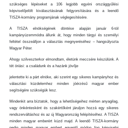
szükséges lépéseket a 106 legjobb egyéni országgyűlési
képviselőjelölt kiválasztásának felgyorsítására és a leendő
TISZA-kormány programjának véglegesítésére.
A TISZA elnökségének döntése alapján január 6-tól
kampányüzemmódra állunk át, hogy minden tárgyi és személyi
feltétel összeálljon a választás megnyeréséhez – hangsúlyozta
Magyar Péter.
Ahogy szilveszterkor elmondtam, életünk meccsére készülünk. A
tét óriási: a családunk és a hazánk jövője
jelentette ki a párt elnöke, aki szerint egy sikeres kampányhoz és
választási küzdelemhez minden jóérzésű magyar ember
segítségére szükségük lesz.
Mindenkit arra bíztatok, hogy a lehetőségeihez mérten anyagilag,
vagy önkéntesként és szakértőként járuljon hozzá egy sikeres
rendszerváltáshoz és az új Magyarország felépítéséhez. A TISZA
minden magyar emberért küzd majd. A leendő TISZA-kormány
pedig minden magyar embert egyenlő módon fog képviselni