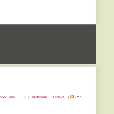
m
|
Hírlevél
|
RSS