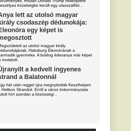
 is legyűrte
TC, egy
érek az
: Szoboszlai
 Salah
lytatja!
lágban: Szoboszlai
apattársa és barátja,
a igazol.
lsó útjára a
etetlen
dta el a halál.
ére a Premier