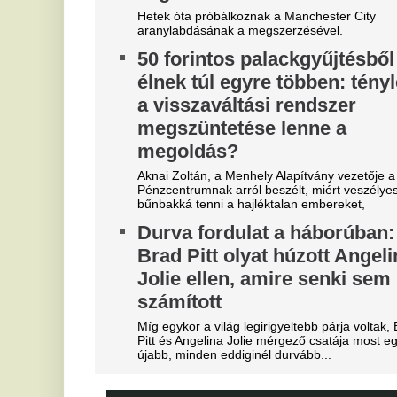
Rémületes látvány
M
borzasztotta el az embereket
l
Franco Baresi temetésén
a
v
Dida kificamodott kisujja sokaknak szemet szúrt.
Ne
Borul minden: Mohamed
ar
Szalah ma repülőre száll, ebbe
B
a csapatba igazol
V
Erre ki számított?
u
Szoboszlai a médiát okolja a
Az
liverpooli balhéért, visszatért
M
az igazi kapitányhelyettes
M
növekszik a feszültség
Má
A hosszúra nyúlt világbajnoki szabadság után
visszatért a csapatkapitányi poszt várományosa,
X
Dominik hátrébb került a listán.
M
Újabb magyar középpályás tért