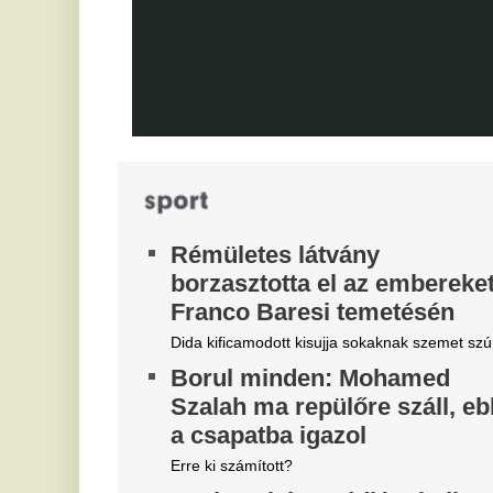
M
haza - erősödik az NB1?
Ni
Újabb magyar középpályás tért haza: a Topolyától
érkező Mezei Szabolcs 2029-ig írt alá a Vasas FC-
hez. Vajon a hazatérő légiósokkal tovább erősödik
az NB I mezőnye?
Tragédia a Tiszán: Hiába
V