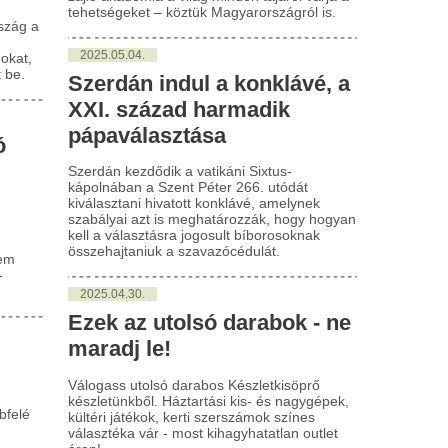
ogass utolsó darabos Készletkisöprő
zletünkből. Háztartási kis- és nagygépek,
téri játékok, kerti szerszámok színes
asztéka vár - most kihagyhatatlan outlet
n!
aleset – Az ember
Kifulladt a bérro
sszerezzen, amikor ilyen
csak néhány szak
olleres szaltót lát
aranyat
rolleresekre maguknak és másoknak is sokkal
Rossz hír az IT-soknak: már
bban kell vigyázni, ez a legfőbb tanulsága az
fizetések, mint korábban.
ábbi felvételnek. Irgalmatlanul...
Veszélyesen megkö
ényleg apokalipszist hozhat
Donald Trump hel
z egyszerre érkező 150.000
utasszállító gép fe
ullócsillag?
közben Washingt
góta tartja magát az elmélet, hogy az
Kivizsgálják a washingtoni lég
képesztő meteorraj az apokalipszist hozhatja