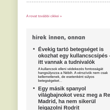
ma
Hetek óta próbálkoznak a Manchester City
Ol
aranylabdásának a megszerzésével.
A
50 forintos palackgyűjtésből
n
élnek túl egyre többen: tényleg
ú
a visszaváltási rendszer
Ne
megszüntetése lenne a
ké
megoldás?
mű
vi
Aknai Zoltán, a Menhely Alapítvány vezetője a
2
Pénzcentrumnak arról beszélt, miért veszélyes
bűnbakká tenni a hajléktalan embereket,
–
Durva fordulat a háborúban:
a
Brad Pitt olyat húzott Angelina
Cs
Jolie ellen, amire senki sem
ny
he
számított
Míg egykor a világ legirigyeltebb párja voltak, Brad
Pitt és Angelina Jolie mérgező csatája most egy
újabb, minden eddiginél durvább...