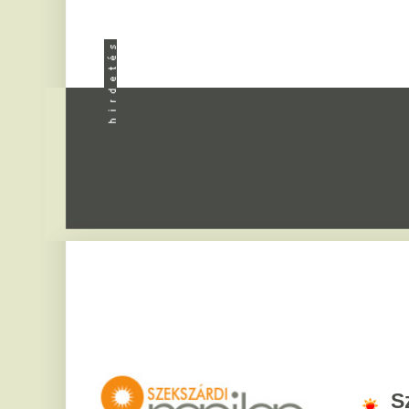
Apróhird
Szekszár
2026. augusztus 6, csü
Bettina