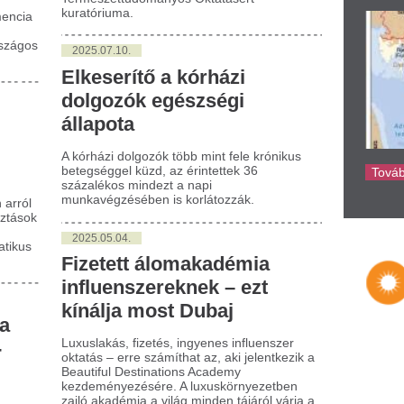
izetett álomakadémia
fluenszereknek – ezt
nálja most Dubaj
uslakás, fizetés, ingyenes influenszer
atás – erre számíthat az, aki jelentkezik a
utiful Destinations Academy
deményezésére. A luxuskörnyezetben
ló akadémia a világ minden tájáról várja a
etségeket – köztük Magyarországról is.
025.05.04.
erdán indul a konklávé, a
XI. század harmadik
ápaválasztása
rdán kezdődik a vatikáni Sixtus-
olnában a Szent Péter 266. utódát
álasztani hivatott konklávé, amelynek
bályai azt is meghatározzák, hogy hogyan
l a választásra jogosult bíborosoknak
zehajtaniuk a szavazócédulát.
025.04.30.
ek az utolsó darabok - ne
radj le!