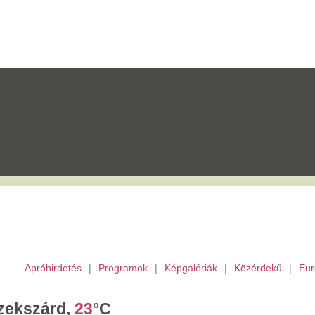
etés
|
Programok
|
Képgalériák
|
Közérdekű
|
Európai Unió
|
TV
|
Archívu
d,
23
°C
törtök,
Berta,