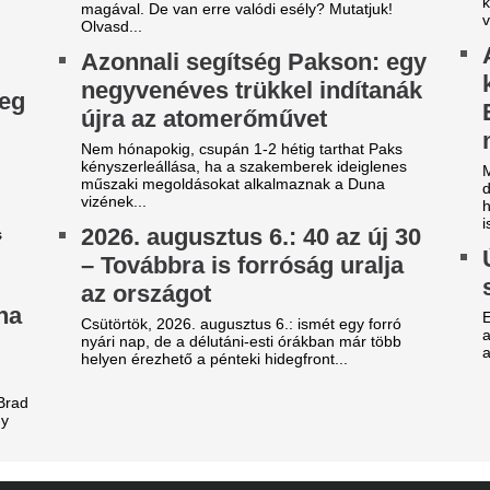
egható gesztus a
Lengyel ellenfelét
egnagyobbtól: Lionel Messi
hazai pályán az F
dománya a leégett madridi
lépésre a zöld-feh
árosrésznek
európai főtáblától
m először jótékonykodik a nyolcszoros
Egy villanás döntött.
anylabdás.
Bombameglepetés
efutott az ajánlat, amit
barátja, Mohamed
inícius Júnior már nem
Törökországban fo
tasíthat vissza
Bombameglepetés a futballvi
 utolsó próbálkozás a Real Madrid részéről.
Dominik korábbi liverpooli cs
Mohamed Salah Törökországb
egvan a Liverpoolból távozó
Ezrek kísérték uto
ohamed Szalah új klubja
világfutball feledh
r amennyiben hihetünk a transzferguruknak.
legendáját
abi Alonso imádta, José
Franco Baresit 66 évesen raga
ourinho most kivágta a Real
Hansi Flick kérés