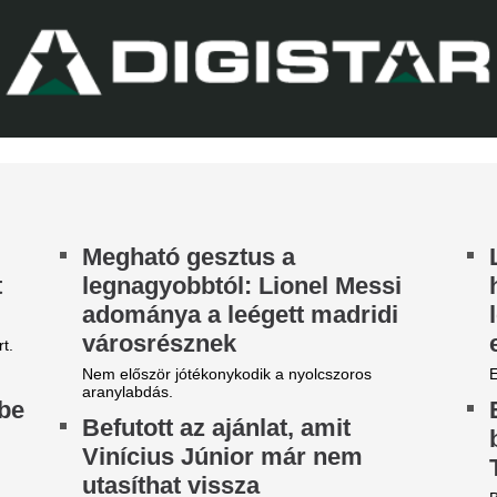
adrid csillagát
League-ből igazol
ncs rá szükség ebben az idényben.
világbajnokot az 
A Manchester United klasszisa
örösben ég az egész ország,
Zivatar csap le er