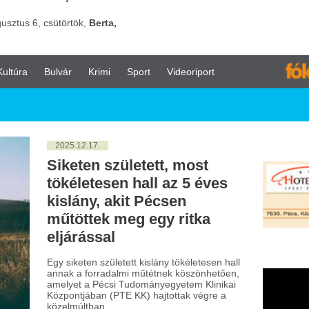
vár
Krimi
Sport
Videoriport
025.12.17.
keten született, most
kéletesen hall az 5 éves
slány, akit Pécsen
töttek meg egy ritka
járással
 siketen született kislány tökéletesen hall
ak a forradalmi műtétnek köszönhetően,
lyet a Pécsi Tudományegyetem Klinikai
pontjában (PTE KK) hajtottak végre a
elmúltban.
025.10.01.
lgár Judit hat táblán
érkőzött meg a világ
lönböző pontjairól
jelentkező csapatokkal