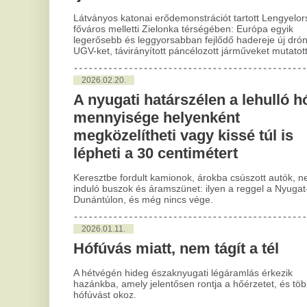
Hófúvás miatt, nem tágít a tél
Vál
A hétvégén hideg északnyugati légáramlás érkezik
kés
hazánkba, amely jelentősen rontja a hőérzetet, és többfelé
kül
hófúvást okoz.
vál
áro
A rovat további cikkei »
Évekig tartó betegséget is
B
okozhat egy kullancscsípés –
ö
itt vannak a tudnivalók
r
A kullancsok elleni védekezés fontosságát
A 
hangsúlyozza a Nébih. A vérszívók nem csak
jo
kellemetlenek, de esetenként súlyos
al
betegségeket...
T
Egy másik spanyol
a
világbajnokot vesz meg a Real
h
Madrid, ha nem sikerül
Ré
leigazolni Rodrit
el