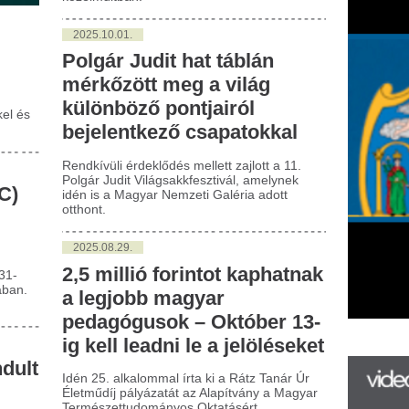
dkívüli érdeklődés mellett zajlott a 11.
gár Judit Világsakkfesztivál, amelynek
n is a Magyar Nemzeti Galéria adott
hont.
025.08.29.
5 millió forintot kaphatnak
 legjobb magyar
edagógusok – Október 13-
 kell leadni le a jelöléseket
n 25. alkalommal írta ki a Rátz Tanár Úr
tműdíj pályázatát az Alapítvány a Magyar
mészettudományos Oktatásért
atóriuma.
025.07.10.
keserítő a kórházi
olgozók egészségi
lapota
órházi dolgozók több mint fele krónikus
egséggel küzd, az érintettek 36
zalékos mindezt a napi
kavégzésében is korlátozzák.
025.05.04.