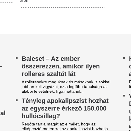
körülményeit, miután Donald
gával. De van erre valódi esély? Mutatjuk!
veszélyes közelségbe került eg
vasd...
Anya lett az utol
zonnali segítség Pakson: egy
király csodaszép 
egyvenéves trükkel indítanák
Eleonóra egy képe
jra az atomerőművet
megosztott
m hónapokig, csupán 1-2 hétig tarthat Paks
nyszerleállása, ha a szakemberek ideiglenes
Megszületett az utolsó magya
szaki megoldásokat alkalmaznak a Duna
dédunokájának, Habsburg El
zének...
harmadik gyermeke. A boldo
is mutatott.
026. augusztus 6.: 40 az új 30
Újranyílt a kedvel
 Továbbra is forróság uralja
strand a Balatonn
z országot
Egy hét után reggel újra meg
ütörtök, 2026. augusztus 6.: ismét egy forró
a Helikon Strandot. Erről a 
ári nap, de a délutáni-esti órákban már több
adott hírt szerdán a közösségi
lyen érezhető a pénteki hidegfront...