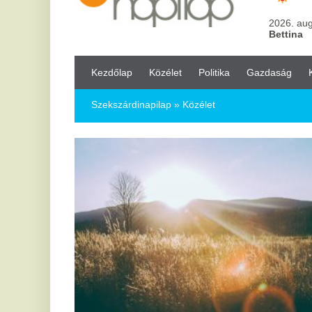
Kezdőlap
Közélet
Politika
Gazdaság
Kultúra
Bul
Szekszárdinapilap
» Közélet
2
Si
tö
ki
mű
el
Egy
ann
ame
Köz
köz
Áramszünet Salgótarjánban és
2
kiterjedt tűzesetek a hőségben
Po
m
Salgótarjánban 140 fogyasztási helyen szünetel az
áramszolgáltatás egy vezetékhiba miatt, miközben az
kü
országos hőségriasztás idején több helyen erdőtüzekkel és
be
vízellátási nehézségekkel küzdenek.