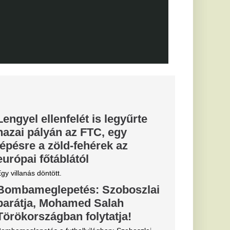
FC Barcelona
 került célkeresztbe.
re a 15