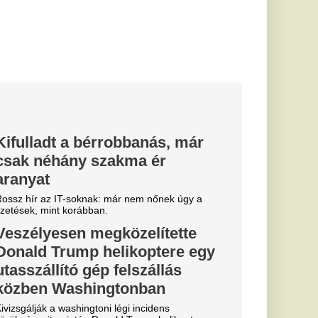
 Trump helikoptere
y utasszállító...
só magyar
dédunokája:
t is
r király
eonórának a
g édesanya már képet
t ingyenes
ál
nyitották Keszthelyen
város önkormányzata
...