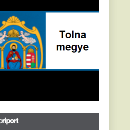
Földrengés rázta
meg
Horvátországot,
Pécsett is érezni
lehetett, anyagi
károk is
keletkeztek
Horvátországban
újabb földrengés volt
tapasztalható, az MTI
azt írja: ezúttal 6,3-es
erősségű földrengés
rázta meg
Horvátországot