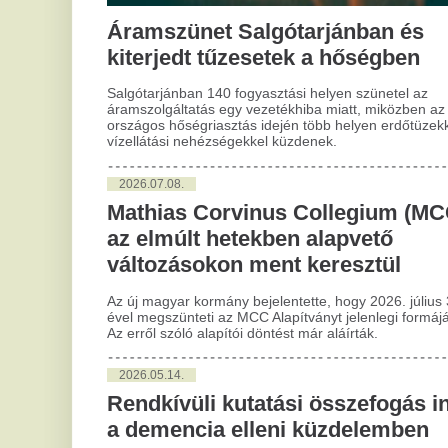
Ren
2026.07.08.
Pol
Mathias Corvinus Collegium (MCC)
idé
ott
az elmúlt hetekben alapvető
változásokon ment keresztül
2
2,
Az új magyar kormány bejelentette, hogy 2026. július 31-
ével megszünteti az MCC Alapítványt jelenlegi formájában.
a
Az erről szóló alapítói döntést már aláírták.
p
ig
2026.05.14.
Rendkívüli kutatási összefogás indult
Idé
a demencia elleni küzdelemben
Éle
Ter
kur
Előremutató hazai kutatási összefogás jött létre a demencia
elleni küzdelemben a Belügyminisztérium
kezdeményezésére a Semmelweis Egyetem és az Országos
2
Kórházi Főigazgatóság szakmai irányításával.
El
d
2026.04.13.
Reagált a Kreml a választási
ál
eredményre, így tervezik a jövőt
A k
Magyarországgal
bet
szá
mun
Dmitrij Peszkov, a Kreml szóvivője hétfőn Moszkvában arról
beszélt, hogy Oroszország a magyar parlamenti választások
után felálló új vezetéssel is folytatná a kétoldalú
2