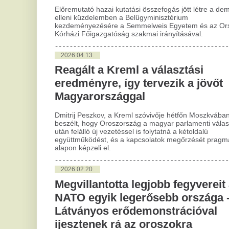
együttműködést, és a kapcsolatok megőrzését pragmatikus
F
alapon képzeli el.
in
2026.02.20.
kí
Megvillantotta legjobb fegyvereit a
Lux
NATO egyik legerősebb országa -
okt
Látványos erődemonstrációval
Bea
kez
ijesztenek rá az oroszokra
zaj
teh
Látványos katonai erődemonstrációt tartott Lengyelország a
főváros melletti Zielonka térségében: Európa egyik
2
legerősebb és leggyorsabban fejlődő hadereje új drónokat,
UGV-ket, távirányított páncélozott járműveket mutatott be.
Sz
X
2026.02.20.
p
A nyugati határszélen a lehulló hó
mennyisége helyenként
Sze
káp
megközelítheti vagy kissé túl is
kiv
lépheti a 30 centimétert
sza
kel
öss
Keresztbe fordult kamionok, árokba csúszott autók, nem
induló buszok és áramszünet: ilyen a reggel a Nyugat-
Dunántúlon, és még nincs vége.
2
Ez
2026.01.11.
ma