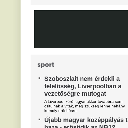
Mourinhót is bevonták a vezetők.
Mo
Xabi Alonso imádta, José
T
Mourinho most kivágta a Real
e
Madrid csillagát
s
Nincs rá szükség ebben az idényben.
Bi