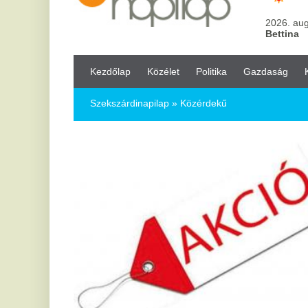
Kezdőlap
Közélet
Politika
Gazdaság
Kultúra
Bul
Szekszárdinapilap
» Közérdekű
2
Vá
vá
h
Vál
nap
eső
csö
már
max
gye
Hun
elő
az 
Ezek az utolsó darabok - ne maradj
2
le!
A
Válogass utolsó darabos Készletkisöprő készletünkből.
E
Háztartási kis- és nagygépek, kültéri játékok, kerti
E
szerszámok színes választéka vár - most kihagyhatatlan
outlet áron!
F