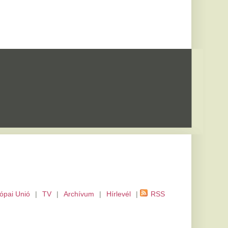
m
|
Hírlevél
|
RSS