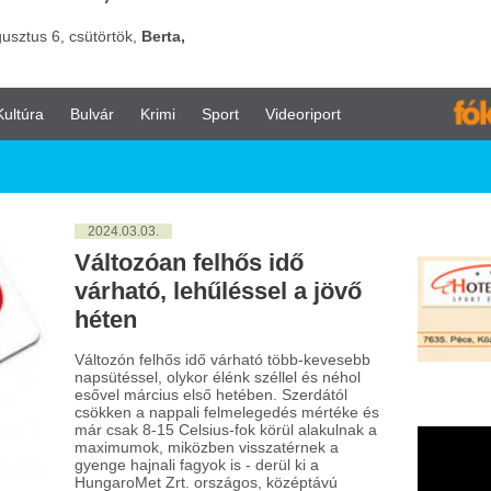
vár
Krimi
Sport
Videoriport
024.03.03.
ltozóan felhős idő
rható, lehűléssel a jövő
éten
tozón felhős idő várható több-kevesebb
sütéssel, olykor élénk széllel és néhol
vel március első hetében. Szerdától
kken a nappali felmelegedés mértéke és
 csak 8-15 Celsius-fok körül alakulnak a
imumok, miközben visszatérnek a
nge hajnali fagyok is - derül ki a
garoMet Zrt. országos, középtávú
rejelzéséből, amelyet vasárnap juttattak el
MTI-hez.
024.02.08.
 Cukorbetegek
gészséges Életmódja: Az
gészséges Diéta
ontossága