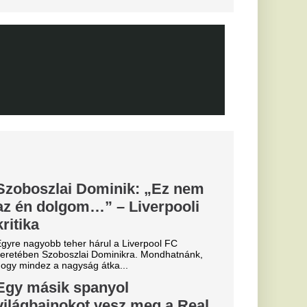
 tárgyal a katalánok
 várják a
yását
ius
bb tárgyal a
öldi körkép
ebb szerdai hírek a
emzetközi átigazolási