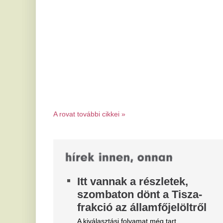
el
Meglepő toplista: ezeket a
fo
szakmákat akarják a legtöbben
K
kitanulni 2026-ban
m
Mely szakmák iránt érdeklődnek leginkább a
Az
felnőttképzésben részt vevők? Továbbra is azok a
ké
képzések a legnépszerűbbek, amelyek...
al
Vitézy Dávid is megszólalt: áll
H
a bál Sebestyén Balázs 65 ezer
c
fős bulija miatt
-
Mire számíthatnak a résztvevők?
Vi
At
Életveszélyes trend terjed a
M
TikTokon - megszólalt a Sziget
a
főszervezője
A
A közösségi médiában több olyan TikTok videó
terjed, amely azt mutatja meg, hogyan lehet
ú
átsétálni a Dunán keresztül a Sziget...
A 
mo
do