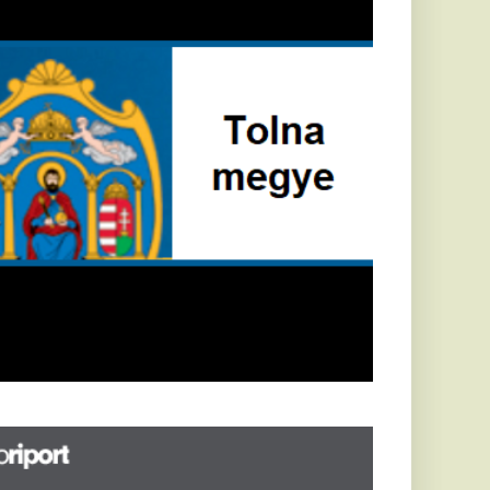
Földrengés rázta
meg
Horvátországot,
Pécsett is érezni
lehetett, anyagi
károk is
keletkeztek
Horvátországban
újabb földrengés volt
tapasztalható, az MTI
azt írja: ezúttal 6,3-es
erősségű földrengés
rázta meg
Horvátországot