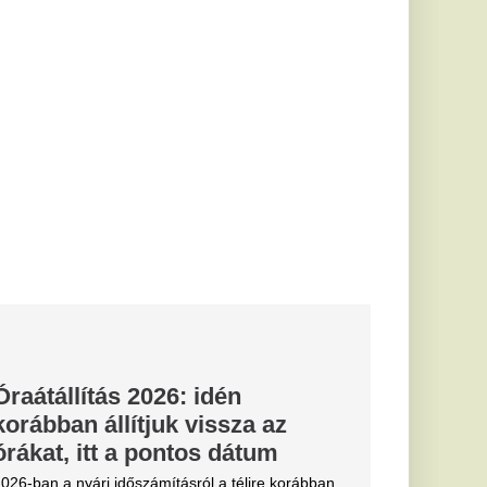
árból
ég mindig
 a
és a kerámiaműhely:
 tudta eladni
edett az árából.
éget még nem
országban
 talán azért mert még
 a
a Velencei-tó
lett menteni
 kivizsgálásra.