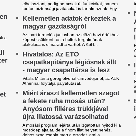
engyel ellenfelét is legyűrte
Szoboszlai Domin
azai pályán az FTC, egy
az én dolgom…” –
épésre a zöld-fehérek az
kritika
urópai főtáblától
Egyre nagyobb teher hárul a
keretében Szoboszlai Domini
y villanás döntött.
hogy mindez a nagyság átka.
z a játékos lehet a
Egy másik spanyo
erencváros 12. távozója ezen
világbajnokot ves
 nyáron
Madrid, ha nem si
re mutatnak a jelek.
leigazolni Rodrit
ombameglepetés: Szoboszlai
Hetek óta próbálkoznak a Ma
aranylabdásának a megszerz
arátja, Mohamed Salah
Deco Madridban v
örökországban folytatja!
következő napokb
mbameglepetés a futballvilágban: Szoboszlai
minik korábbi liverpooli csapattársa és barátja,
lehet a Barceloná