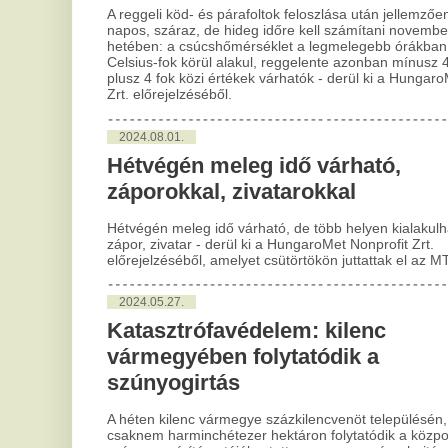
mér
és 
köz
2024.05.27.
Katasztrófavédelem: kilenc
2
vármegyében folytatódik a
A 
szúnyogirtás
d
A héten kilenc vármegye százkilencvenöt településén,
a
csaknem harminchétezer hektáron folytatódik a központi
S
szúnyoggyérítés - tájékoztatta a program végrehajtásáért
felelős Országos Katasztrófavédelmi Főigazgatóság (OKF)
Vo
hétfőn az MTI-t.
A k
2024.03.27.
jan
Kaj
Húsvét - MÁV: érdemes időben
uta
megtervezni az utazást
fel
Érdemes megtervezni a húsvéti utazást - közölte a
2
vasúttársaság szerdán az MTI-vel a közlekedési
Jö
változásokról beszámolva. Jelezték, hogy ha szükséges,
több kocsival indítják az InterCity-vonatokat.
fe
vá
2024.03.21.
l
Agrometeorológia: nem múlt el a
fagyveszély
Sok
kon
Bár a hét további részében enyhébb éjszakák várhatók, a