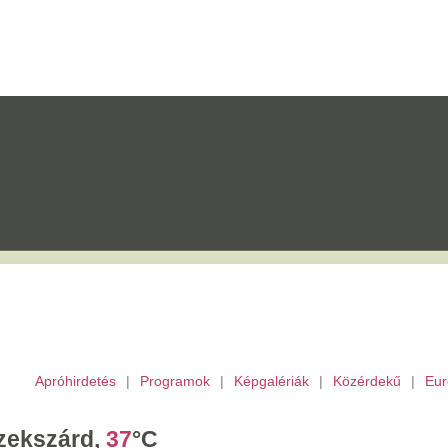
etés
|
Programok
|
Képgalériák
|
Közérdekű
|
Európai Unió
|
TV
|
Archívu
d,
37
°C
törtök,
Berta,