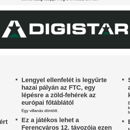
hamed Salah Törökországba igazol.
Julián Álvarez menedzserével
eljes átvilágítás indult az
sportigazgatója.
gyik magyar
Orvosi vizsgálatra
portszövetségnél
brazilok középpál
ztosan lesznek személyi változások.
Londonban, Viníc
képviselőivel tová
Real Madrid - külf
A legfontosabb és legérdekes
külföldi foci világából és a n
piacról. Körkép.