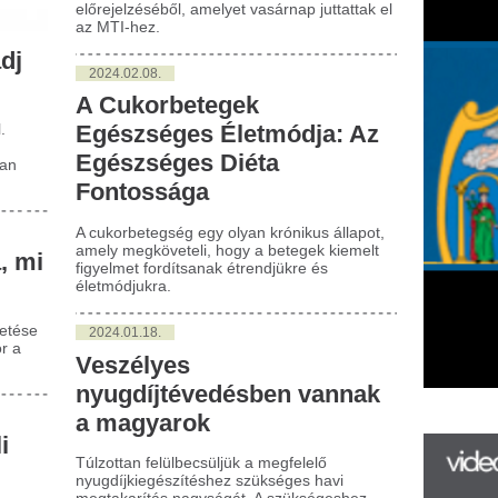
ukorbetegség egy olyan krónikus állapot,
ly megköveteli, hogy a betegek kiemelt
yelmet fordítsanak étrendjükre és
tmódjukra.
024.01.18.
eszélyes
yugdíjtévedésben vannak
 magyarok
zottan felülbecsüljük a megfelelő
gdíjkiegészítéshez szükséges havi
takarítás nagyságát. A szükségeshez
est akár 3-4-szer magasabbra, azaz több
ezer forinttal nagyobbra tippelik a
yarok azt a havonta megtakarítandó
zeget, amely ahhoz kell, hogy érdemben
tudják egészíteni.
023.12.29.
emmelweis Egyetem: Idén
len csak mértékkel
újtson illatgyertyát
csak a mesterséges, a természetes
atosítók, (illat)gyertyák használatának is