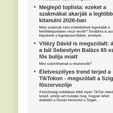
Szoboszlait nem érdekli a
L
felelősség, Liverpoolban a
h
vezetőségre mutogat
l
e
A Liverpool körül ugyanakkor továbbra sem
csitulnak a viták, még szükség lenne néhány
Eg
komoly erősítésre.
E
Újabb magyar középpályás tért
F
haza - erősödik az NB1?
a
Újabb magyar középpályás tért haza: a Topolyától
érkező Mezei Szabolcs 2029-ig írt alá a Vasas FC-
Er
hez. Vajon a hazatérő légiósokkal tovább erősödik
az NB I mezőnye?
B
b
Real Madrid: robbant a bomba,
T
éjszaka eldőlt Vinícius Júnior
jövője
Bo
Do