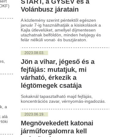
023.06.19.
egnövekedett katonai
rműforgalomra kell
zámítani
zékesfehérváron
hívjuk a lakosság figyelmét, hogy a
kesfehérváron települt Közép-európai
bnemzeti Hadosztály-parancsnokság
adquarters Multinational Division Centre,
 MND-C) és támogató eleme "Strong
tion 23" nemzetközi gyakorlatot hajt
re.
i történik a számítógépével,
Óraátállítás 2026:
a mellőzi a Windows-
korábban állítjuk 
rissítéseket?
órákat, itt a pont
Windows-frissítéseket sokan hajlamosak
2026-ban a nyári időszámítás