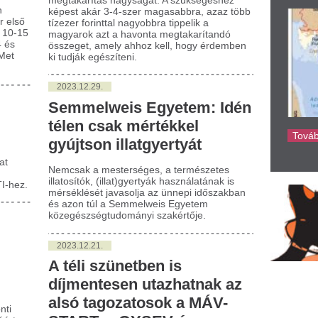
séklését javasolja az ünnepi időszakban
azon túl a Semmelweis Egyetem
egészségtudományi szakértője.
023.12.21.
téli szünetben is
íjmentesen utazhatnak az
lsó tagozatosok a MÁV-
TART, a GYSEV és a
lánbusz járatain
özlemény szerint péntektől egészen
uár 7-ig használhatják a kisiskolások a
la útlevelüket, amellyel díjmentesen
zhatnak belföldön, minden helyjegy és
ár nélküli vonat- és buszjáraton.
023.08.03.
n a vihar, jégeső és a
jfájás: mutatjuk, mi
rható, érkezik a
égtömegek csatája
aknál tapasztalható majd fejfájás,
centrációs zavar, vérnyomás-ingadozás.