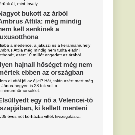
ik: „Ez nem
 Liverpooli
 Liverpool FC
kra. Mondhatnánk,
..
l
z meg a Real
kerül
nchester City
ésével.
an, a
an új csatára
nak