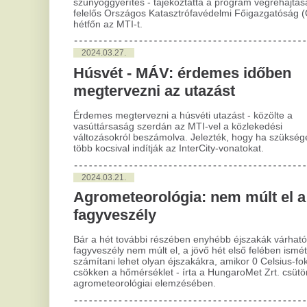
fagyveszély nem múlt el, a jövő hét első felében ismét
2
számítani lehet olyan éjszakákra, amikor 0 Celsius-fok alá
csökken a hőmérséklet - írta a HungaroMet Zrt. csütörtöki
M
agrometeorológiai elemzésében.
já
s
S
Fel
Szé
Töb
(He
HQ
Bas
vég
A rovat további cikkei »
Itt vannak a részletek,
M
szombaton dönt a Tisza-
h
frakció az államfőjelöltről
f
A kiválasztási folyamat még tart.
A 