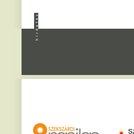
Apróhird
Szekszár
2026. augusztus 6, csü
Bettina