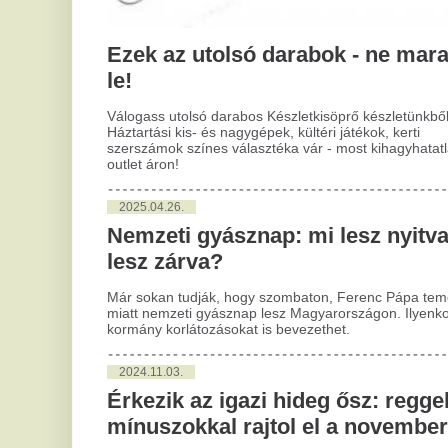
2025.04.26.
A c
ame
Nemzeti gyásznap: mi lesz nyitva, mi
fig
éle
lesz zárva?
Már sokan tudják, hogy szombaton, Ferenc Pápa temetése
2
miatt nemzeti gyásznap lesz Magyarországon. Ilyenkor a
V
kormány korlátozásokat is bevezethet.
n
2024.11.03.
a
Érkezik az igazi hideg ősz: reggeli
Túl
mínuszokkal rajtol el a november
nyu
meg
A reggeli köd- és párafoltok feloszlása után jellemzően
kép
napos, száraz, de hideg időre kell számítani november első
tíz
hetében: a csúcshőmérséklet a legmelegebb órákban 10-15
mag
Celsius-fok körül alakul, reggelente azonban mínusz 4 és
öss
plusz 4 fok közi értékek várhatók - derül ki a HungaroMet
ki 
Zrt. előrejelzéséből.
2
2024.08.01.
S
Hétvégén meleg idő várható,
té
záporokkal, zivatarokkal
gy
Hétvégén meleg idő várható, de több helyen kialakulhat
Nem
zápor, zivatar - derül ki a HungaroMet Nonprofit Zrt.
ill
előrejelzéséből, amelyet csütörtökön juttattak el az MTI-hez.