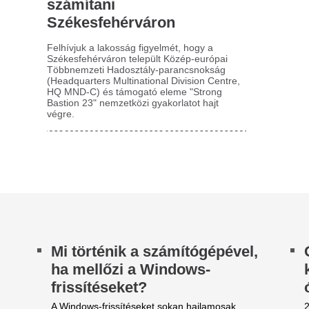
halasztani, pedig nemcsak új funkciókat, hanem
térünk át, mint tavaly.
ntos biztonsági javításokat is tartalmaznak. Egy...
Nagyot bukott az 
ellemetlen adatok érkeztek a
Ambrus Attila: m
agyar gazdaságról
nem kell senkinek
 ipari termelés júniusban az előző havi értékhez
luxusotthona
pest csökkent, és a boltok forgalmának
akulása is elmaradt a várttól. A KSH...
Hiába a medence, a jakuzzi 
Ambrus Attila még mindig nem
ivatalos: Az ETO
otthonát, ezért 10 milliót eng
sapatkapitánya légiósnak állt
Ilyen hajnali hős
 magyar csapattársa is lesz
mértek ebben az 
tális Milán a görög élvonal címvédőjénél, az AEK
Nem aludtál jól az éjjel? Hát,
hénnál folytatja pályafutását.
a János-hegyen is 28 fok volt
minimumhőmérséklet.
iért áraszt kellemetlen szagot
 fekete ruha mosás után?
Elsüllyedt egy nő 
nyósom filléres trükkjével
iszapjában, ki kel
jra illatossá varázsolhatod
A 35 éves nőt kórházba vitték
mosási program lejárta után izgatottan nyitod ki a
sógép ajtaját, de a finom illat helyett nehéz,
hos szag csapja meg a orrodat, ami a...