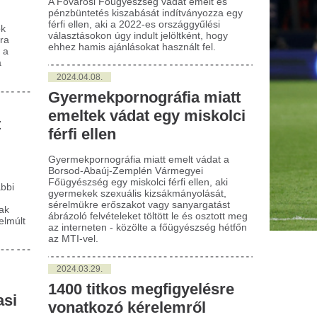
024.03.29.
00 titkos megfigyelésre
onatkozó kérelemről
ntött tavaly az
gazságügyi Minisztérium
utóbbi 9 év második legtöbb
mzetbiztonsági célú titkos
ormációgyűjtésre” vonatkozó kérelme futott
tavaly az Igazságügyi Minisztériumhoz.
avas Henrik állítja: féltékeny
Megszűnik a Vias
á Liptai Claudia férje
tévécsatornája, ez
helyette
vas Henrik neve évtizedeken át egyet jelentett a
gyar televíziózással. Az ország egyik
Komoly változások a magyar t
gismertebb műsorvezetőjeként és...
Minden korábbiná
ehérjeturmix, headspa,