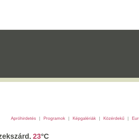
etés
|
Programok
|
Képgalériák
|
Közérdekű
|
Európai Unió
|
TV
|
Archívu
d,
23
°C
ombat,
László