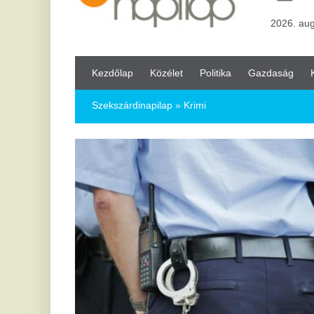
Kezdőlap
Közélet
Politika
Gazdaság
Kultúra
Bul
Szekszárdinapilap
» Krimi
2
Ö
po
az
Az 
Kis
Bé
po
Pár
MTI
nyi
2
Rendőrnek adták ki magukat: öten
M
buktak le a 19 milliós csalási
ér
kísérletnél
H
Öt ukrán férfi letartóztatását rendelte el a Pécsi
Mag
Járásbíróság, miután jelentős kárt okozó csalás gyanújába
4,4
keveredtek. Az ügy hátterében egy februári eset áll, amikor
reg