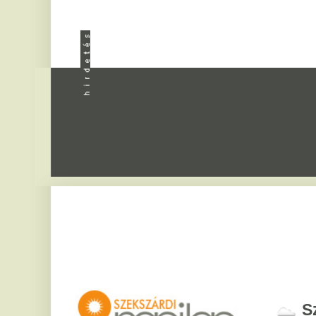
Apróhird
Szekszár
2026. augusztus 8, sz