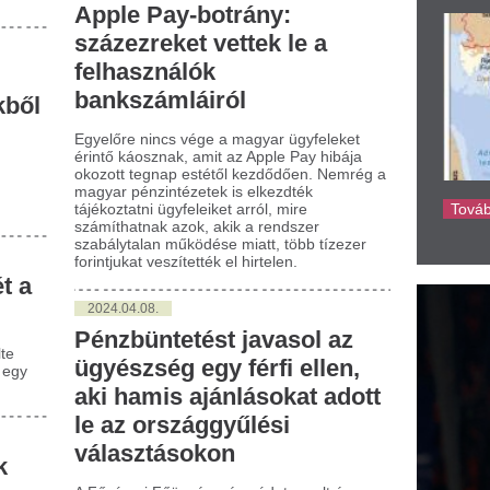
024.04.08.
nzbüntetést javasol az
yészség egy férfi ellen,
i hamis ajánlásokat adott
 az országgyűlési
álasztásokon
ővárosi Főügyészség vádat emelt és
zbüntetés kiszabását indítványozza egy
fi ellen, aki a 2022-es országgyűlési
asztásokon úgy indult jelöltként, hogy
ez hamis ajánlásokat használt fel.
024.04.08.
yermekpornográfia miatt
eltek vádat egy miskolci
rfi ellen
rmekpornográfia miatt emelt vádat a
rsod-Abaúj-Zemplén Vármegyei
gyészség egy miskolci férfi ellen, aki
rmekek szexuális kizsákmányolását,
elmükre erőszakot vagy sanyargatást
ázoló felvételeket töltött le és osztott meg
interneten - közölte a főügyészség hétfőn
MTI-vel.