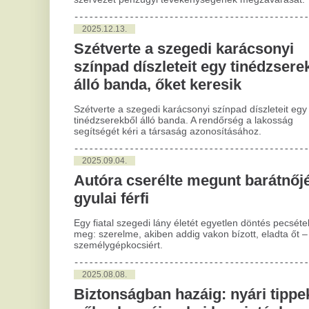
2
gyulai férfi
Pé
Egy fiatal szegedi lány életét egyetlen döntés pecsételte
üg
meg: szerelme, akiben addig vakon bízott, eladta őt – egy
személygépkocsiért.
ak
le
2025.08.08.
v
Biztonságban hazáig: nyári tippek
nőknek az éjszakai hazajutáshoz
A F
pén
fér
A nyár a szabadság, a baráti találkozók és a fesztiválok
vál
időszaka, azonban a késő esti hazajutás a nők számára
ehh
veszélyeket is rejthet. Ezekben a hónapokban, amikor a
meleg idő miatt lengébb öltözetet viselünk, gyakoribbá
válhatnak az utcai zaklatások.
2
G
2025.07.30.
em
Matolcsy György elmondta, miért
fé
vásárolt Magyarország 110 tonna
aranyat
Gye
Bo
Főü
Matolcsy György, a Magyar Nemzeti Bank (MNB) korábbi
gye
elnöke kedd este újabb videót töltött fel YouTube-
sér
csatornájára, melyben Magyarország aranytartalékának
ábr
történelmi jelentőségű növeléséről beszélt, melyet az elmúlt
az 
12 év egyik legnagyobb sikerének nevezett.
az 