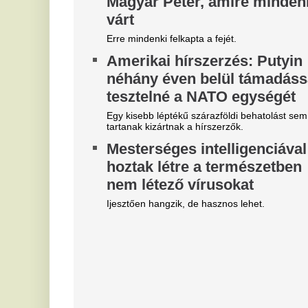
"A magyarok el akarják lopni
V
tőlünk" - Megőrült a román
3
sajtó, a Fradi hőséről
m
cikkeznek
Az
je
Marius Corbura fáj a foga Magyarország és
Románia válogatottjának is, Bukarestben már most
Ó
rettegnek.
u
"Hol a csapatunk?" -
é
Szétverték a felvidéki
s
magyarok büszkeségét, óriási
Jo
a felháborodás
ra
dac
A