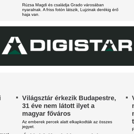
eljesen eltűnik a közmédiáról
egymással és a m
szekusokkal vere
get ért egy korszak.
nézők
égre elpasszolja Erik ten Hag
Rendbontás miatt kellett int
gyik legrosszabb igazolását a
stadionjában.
anchester United
Mesterhármast lőtt
y ideje igyekeznek tőle megszabadulni.
máris vinné az Ar
Manchester Unite
Villámkarrier?