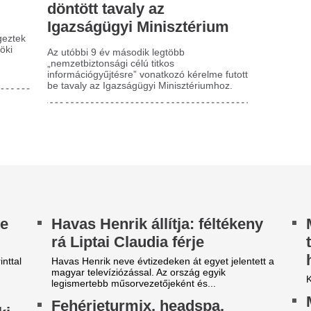
kezdődik a közvet
atcha latte: Valóban azt
agrártámogatáso
elenti az önszeretet, amit az
előlegfizetése
nstán látunk?
Minden korábbinál hamarabb 
huszter Borka arról ír, hogy a valódi
agrártámogatások előlegfizet
gondoskodás sokszor kényelmetlen, fotogénnek
már augusztus közepén indulh
mmiképpen sem nevezhető – és miért van
zel...
Nem ért véget a k
 27 éves menyasszony azt
ezekre a vármegy
itte, húgyúti fertőzése van -
a hőség miatti ria
gy derült ki, hogy ritka
Bár országszerte enyhül az i
ákbetegségben szenved
jelentős részén citromsárga r
érvényben ma is a várhatóan
fiatal hölgy esete a modern onkológia egyik
Mentőöv a krízisb
grejtélyesebb és legritkább kihívására világít rá.
augusztus közepén
úzsa Magdi 4 éves
közvetlen agrárt
islányának derékig érő haján
előlegfizetése
mulunk: Olaszországban
észült friss kép a
A közvetlen agrártámogatáso
előrehozása és magasabb mért
ármasikrekről
biztosít a gazdáknak a 2026
zsa Magdi és családja Grado városában
aralnak. A friss fotón látszik, Lujzinak derékig érő
ja van.