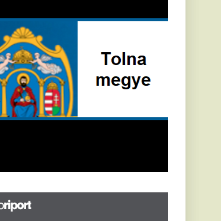
Földrengés rázta
meg
Horvátországot,
Pécsett is érezni
lehetett, anyagi
károk is
keletkeztek
Horvátországban
újabb földrengés volt
tapasztalható, az MTI
azt írja: ezúttal 6,3-es
erősségű földrengés
rázta meg
Horvátországot