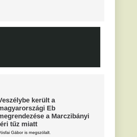
agyar
kedtek a
ézkedni a DVTK
 a csatár,
senal és a
d