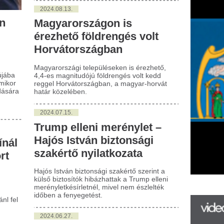
ár közelében.
024.07.15.
ump elleni merénylet –
jós István biztonsági
akértő nyilatkozata
ós István biztonsági szakértő szerint a
ső biztosítók hibázhattak a Trump elleni
ényletkésírletnél, mivel nem észlelték
ben a fenyegetést.
024.06.27.
pple Pay-botrány:
ázezreket vettek le a
lhasználók
ankszámláiról
előre nincs vége a magyar ügyfeleket
ntő káosznak, amit az Apple Pay hibája
zott tegnap estétől kezdődően. Nemrég a
yar pénzintézetek is elkezdték
ékoztatni ügyfeleiket arról, mire
míthatnak azok, akik a rendszer
bálytalan működése miatt, több tízezer
intjukat veszítették el hirtelen.