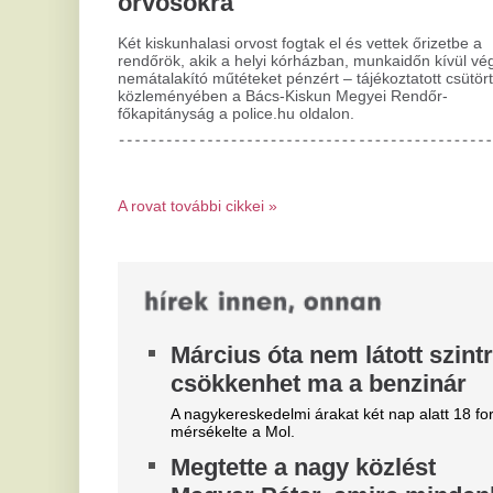
Magyar Péter, amire mindenki
m
várt
j
Erre mindenki felkapta a fejét.
I
Amerikai hírszerzés: Putyin
Sc
néhány éven belül támadással
ön
se
tesztelné a NATO egységét
ez
Egy kisebb léptékű szárazföldi behatolást sem
A
tartanak kizártnak a hírszerzők.
h
Mesterséges intelligenciával
í
hoztak létre a természetben
r
nem létező vírusokat
A 
Ijesztően hangzik, de hasznos lehet.
le
R
k
á
k
h
Rú
ny
ha