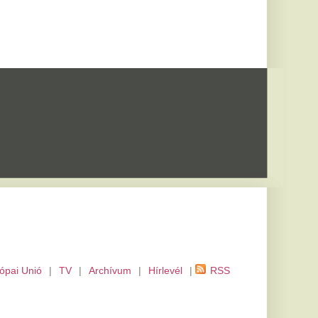
m
|
Hírlevél
|
RSS