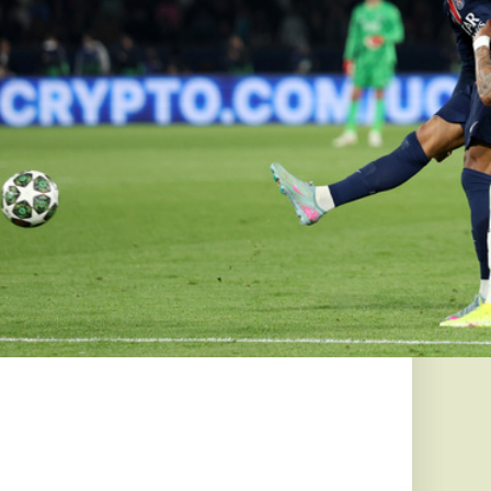
at
 lesz
elevíziós piacon.
l hamarabb