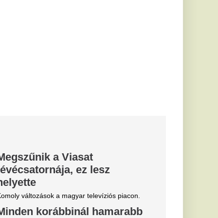
len
k
kezdődik a közvetlen
ése idén, az utalások
atnak -...
ánikula:
ékre még él
sztás
dőjárás, az ország
iasztás van
 magas...
en:
 startol a
ámogatások
k előlegének
éke likviditást
-os nehéz évben.