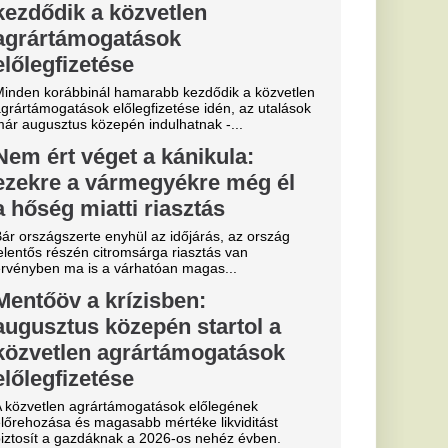
a
b
arczibányi
ztárok lepték
t vannak az
k
al Madrid, amely a
előtt az Anantara
telben száll meg.
Miskolcon,