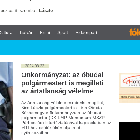
vár
Krimi
Sport
Videoriport
024.08.22.
nkormányzat: az óbudai
lgármestert is megilleti
 ártatlanság vélelme
ártatlanság vélelme mindenkit megillet,
s László polgármestert is - írta Óbuda-
kásmegyer önkormányzata az óbudai
lgármester (DK-LMP-Momentum-MSZP-
beszéd) letartóztatásával kapcsolatban az
-hez csütörtökön eljuttatott
latkozatban.
024.08.13.
agyarországon is
ezhető földrengés volt
orvátországban
yarországi településeken is érezhető,
-es magnitudójú földrengés volt kedd
gel Horvátországban, a magyar-horvát