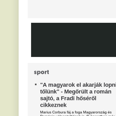
Azonnal örömünnep tört ki
t
Liverpoolban, változik a
Vé
Bajnokok Ligája szabályzata
V
Olyan szabályról van szó, amely korábban ár
e
durván sújtotta Szoboszlai Dominik csapatát a
M
Bajnokok Ligájában.
Tévécsatorna hozta le a
Eg
különös szexbotrány részleteit
Furcsa dolgokra derült fény a világbajnokságot
megjárt focinemzetnél.