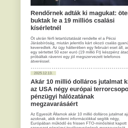
egy sértettet 50 ezer euró (19 millió Ft) készpénz átadására
hat
próbáltak rávenni egy jól megszervezett telefonos
átveréssel.
2
Tr
2025.12.13.
Ha
Akár 10 millió dolláros jutalmat kínál
sz
az USA négy európai terrorcsoport
pénzügyi hálózatának
Haj
kül
megzavarásáért
mer
idő
Az Egyesült Államok akár 10 millió dolláros jutalmat ajánl fel
azoknak, akik érdemi információkkal segítik négy,
Európában működő és frissen FTO-minősítést kapott
2
szervezet pénzügyi tevékenységének megzavarását.
A
sz
2025.12.13.
fe
Szétverte a szegedi karácsonyi
b
színpad díszleteit egy tinédzserekből
álló banda, őket keresik
Egy
éri
Szétverte a szegedi karácsonyi színpad díszleteit egy
oko
tinédzserekből álló banda. A rendőrség a lakosság
mag
segítségét kéri a társaság azonosításához.
táj
szá
sza
2025.09.04.
for
Autóra cserélte megunt barátnőjét a