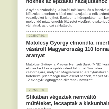
2025.01.30.
2
Stikában végeztek nemváltó
14
műtéteket, lecsaptak a kiskunhalasi
v
orvosokra
dö
I
Két kiskunhalasi orvost fogtak el és vettek őrizetbe a
rendőrök, akik a helyi kórházban, munkaidőn kívül végeztek
nemátalakító műtéteket pénzért – tájékoztatott csütörtöki
Az 
közleményében a Bács-Kiskun Megyei Rendőr-
„ne
főkapitányság a police.hu oldalon.
inf
be 
A rovat további cikkei »
Március óta nem látott szintre
H
csökkenhet ma a benzinár
r
A nagykereskedelmi árakat két nap alatt 18 forinttal
Ha
mérsékelte a Mol.
ma
le
Megtette a nagy közlést
F