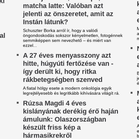
ilágsztár érkezik Budapestre,
Veszélybe került 
1 éve nem látott ilyet a
magyarországi E
agyar főváros
megrendezése a M
téri tűz miatt
 emberek percek alatt elkapkodták az összes
gyet.
Pósfai Gábor is megszólalt.
riási felfordulás a Dohány
Fradi-Real: Világs
tca sarkán, a Budapestre
el Budapestet - it
rkezett Real Madrid
első képek, videó
zállodájánál
Megérkezett Budapestre a Re
sé Mourinhót és Vinícius Júniort szétszedték a
Ferencváros elleni mérkőzés 
jongók.
New York Palace Budapest Ho
z egyik népszerű sportág
Durva balhé volt 