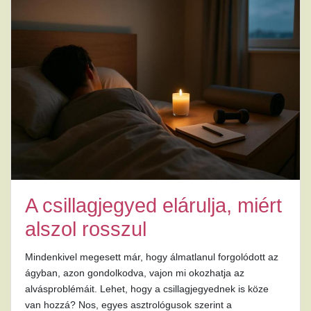
A csillagjegyed elárulja, miért
alszol rosszul
Mindenkivel megesett már, hogy álmatlanul forgolódott az
ágyban, azon gondolkodva, vajon mi okozhatja az
alvásproblémáit. Lehet, hogy a csillagjegyednek is köze
van hozzá? Nos, egyes asztrológusok szerint a