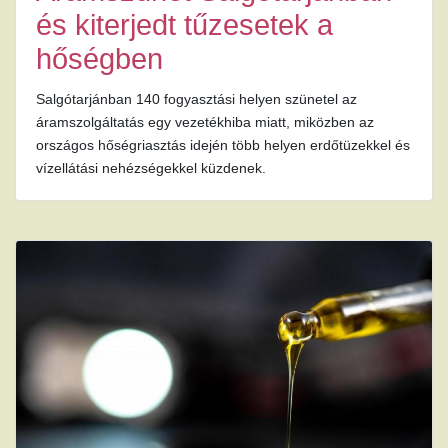
és kiterjedt tűzesetek a
hőségben
Salgótarjánban 140 fogyasztási helyen szünetel az
áramszolgáltatás egy vezetékhiba miatt, miközben az
országos hőségriasztás idején több helyen erdőtüzekkel és
vízellátási nehézségekkel küzdenek.