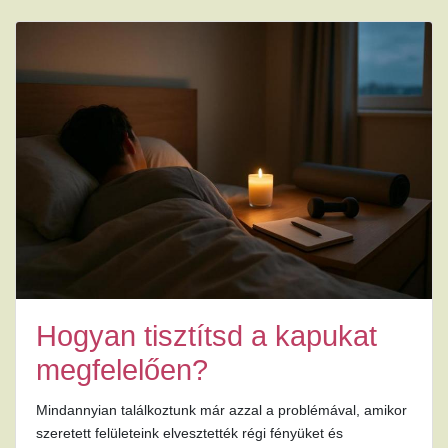
Hogyan tisztítsd a kapukat
megfelelően?
Mindannyian találkoztunk már azzal a problémával, amikor
szeretett felületeink elvesztették régi fényüket és