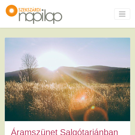
Áramszünet Salgótarjánban