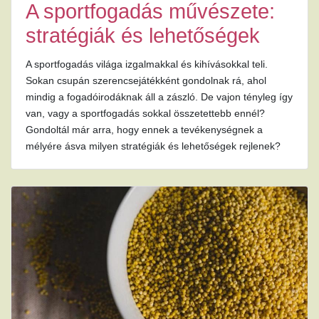
A sportfogadás művészete:
stratégiák és lehetőségek
A sportfogadás világa izgalmakkal és kihívásokkal teli.
Sokan csupán szerencsejátékként gondolnak rá, ahol
mindig a fogadóirodáknak áll a zászló. De vajon tényleg így
van, vagy a sportfogadás sokkal összetettebb ennél?
Gondoltál már arra, hogy ennek a tevékenységnek a
mélyére ásva milyen stratégiák és lehetőségek rejlenek?