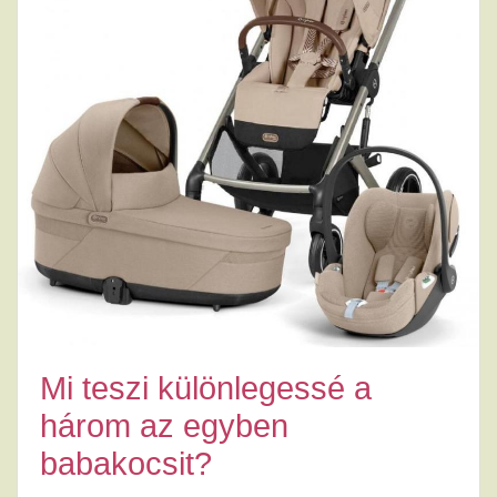
Mi teszi különlegessé a
három az egyben
babakocsit?