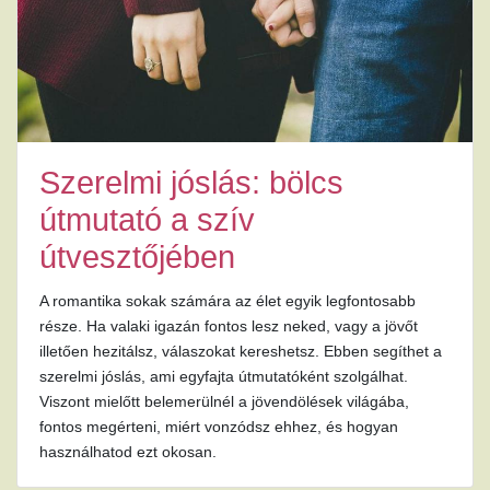
Szerelmi jóslás: bölcs
útmutató a szív
útvesztőjében
A romantika sokak számára az élet egyik legfontosabb
része. Ha valaki igazán fontos lesz neked, vagy a jövőt
illetően hezitálsz, válaszokat kereshetsz. Ebben segíthet a
szerelmi jóslás, ami egyfajta útmutatóként szolgálhat.
Viszont mielőtt belemerülnél a jövendölések világába,
fontos megérteni, miért vonzódsz ehhez, és hogyan
használhatod ezt okosan.