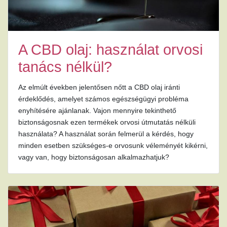
A CBD olaj: használat orvosi
tanács nélkül?
Az elmúlt években jelentősen nőtt a CBD olaj iránti
érdeklődés, amelyet számos egészségügyi probléma
enyhítésére ajánlanak. Vajon mennyire tekinthető
biztonságosnak ezen termékek orvosi útmutatás nélküli
használata? A használat során felmerül a kérdés, hogy
minden esetben szükséges-e orvosunk véleményét kikérni,
vagy van, hogy biztonságosan alkalmazhatjuk?