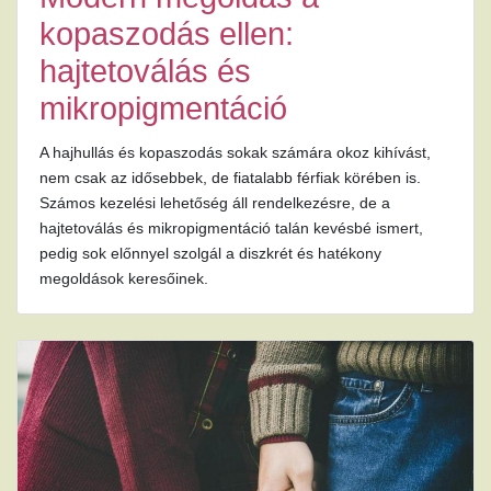
kopaszodás ellen:
hajtetoválás és
mikropigmentáció
A hajhullás és kopaszodás sokak számára okoz kihívást,
nem csak az idősebbek, de fiatalabb férfiak körében is.
Számos kezelési lehetőség áll rendelkezésre, de a
hajtetoválás és mikropigmentáció talán kevésbé ismert,
pedig sok előnnyel szolgál a diszkrét és hatékony
megoldások keresőinek.