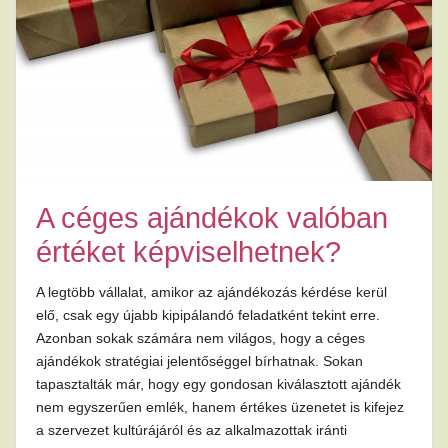
A céges ajándékok valóban
értéket képviselhetnek?
A legtöbb vállalat, amikor az ajándékozás kérdése kerül
elő, csak egy újabb kipipálandó feladatként tekint erre.
Azonban sokak számára nem világos, hogy a céges
ajándékok stratégiai jelentőséggel bírhatnak. Sokan
tapasztalták már, hogy egy gondosan kiválasztott ajándék
nem egyszerűen emlék, hanem értékes üzenetet is kifejez
a szervezet kultúrájáról és az alkalmazottak iránti