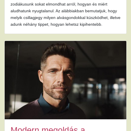
zodiákusunk sokat elmondhat arról, hogyan és miért
aludhatunk nyugtalanul. Az alábbiakban bemutatjuk, hogy
melyik csillagjegy milyen alvásgondokkal küszködhet, illetve
adunk néhány tippet, hogyan lehetsz kipihentebb.
Modern megoldás a