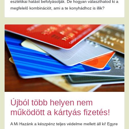
esztétikai hatást befolyásolják. De hogyan választhatod ki a
megfelelő kombinációt, ami a te konyhádhoz is illik?
Újból több helyen nem
működött a kártyás fizetés!
A Mi Hazánk a készpénz teljes védelme mellett áll ki! Egyre